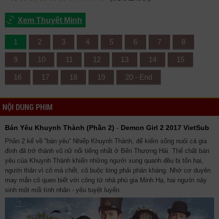
Xem Thuyết Minh
1
2
3
4
5
6
7
8
9
10
11
12
13
14
15
16
17
18
19
20 - End
NỘI DUNG PHIM
Bán Yêu Khuynh Thành (Phần 2)
-
Demon Girl 2 2017 VietSub
Phần 2 kể về ‟bán yêu‟ Nhiếp Khuynh Thành, để kiếm sống nuôi cả gia
đình đã trở thành vũ nữ nổi tiếng nhất ở Bến Thượng Hải. Thể chất bán
yêu của Khuynh Thành khiến những người xung quanh đều bị tổn hại,
người thân vì cô mà chết, cô buộc lòng phải phản kháng. Nhờ cơ duyên
may mắn cô quen biết với công tử nhà phú gia Minh Hạ, hai người nảy
sinh một mối tình nhân - yêu tuyệt luyến.