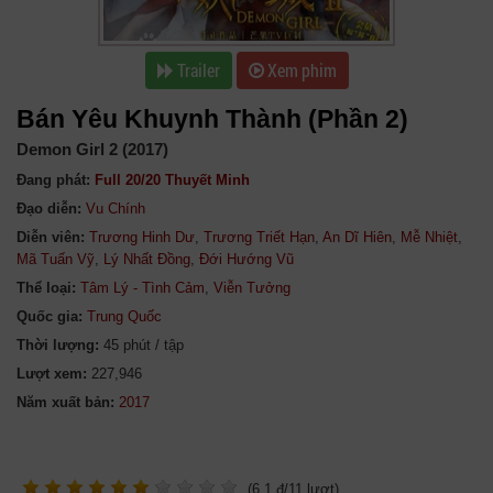
Trailer
Xem phim
Bán Yêu Khuynh Thành (Phần 2)
Demon Girl 2 (2017)
Đang phát:
Full 20/20 Thuyết Minh
Đạo diễn:
Vu Chính
Diễn viên:
Trương Hinh Dư
,
Trương Triết Hạn
,
An Dĩ Hiên
,
Mễ Nhiệt
,
Mã Tuấn Vỹ
,
Lý Nhất Đồng
,
Đới Hướng Vũ
Thể loại:
Tâm Lý - Tình Cảm
,
Viễn Tưởng
Quốc gia:
Trung Quốc
Thời lượng:
45 phút / tập
Lượt xem:
227,946
Năm xuất bản:
(
6.1
đ/
11
lượt)