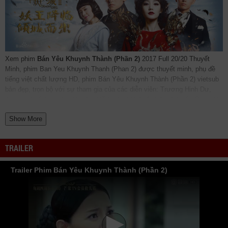
Xem phim
Bán Yêu Khuynh Thành (Phần 2)
2017 Full 20/20 Thuyết
Minh, phim Ban Yeu Khuynh Thanh (Phan 2) được thuyết minh, phụ đề
tiếng việt chất lượng HD, phim Bán Yêu Khuynh Thành (Phần 2) vietsub
bản đẹp, trọn bộ với sự tham gia của các diễn viên: Trương Hinh Dư,
Trương Triết Hạn, An Dĩ Hiên, Mễ Nhiệt, Mã Tuấn Vỹ, Lý Nhất Đồng, Đới
Hướng Vũ. Phim online Bán Yêu Khuynh Thành (Phần 2) được vietsub
Show More
thuyết minh Lồng tiếng bởi các subteam như
bilutv
phimbathu
phudeviet
kphim
phimmoi
biphim
dongphim
subnhanh
nguonphim
xemphimvn
dongphymtv Bán Yêu Khuynh Thành 2, Bán Yêu Khuynh Thành Phần 2,
TRAILER
Bán Yêu Khuynh Thành (Phần 2) 2017, Demon Girl 2, Demon Girl 2 2017,
Demon Girl 2 VietSub
phimvang
thichxemphim
xemphimxua
phimdinhcao
Trailer Phim Bán Yêu Khuynh Thành (Phần 2)
hdonline
xuongphim
thuvienhd
movie zingtv fptplay Netflix
vkool
KST
kites
vn
phim88
zz Demon Girl 2 2017
tvhay
phimhay
az
hdvietnam
phimonline
animehay
phimbo
cliphub
bichill
kenhphim
phim14
phimmedia
tv
motphim
phimnhanh
thegioiphim
motchill
ssphim
phimnet
luotphim
vuighe
hopphim
webphim
fullphim
hoathinh
kungfu
hhpanda
... Thể loại
phim: Tâm Lý - Tình Cảm, Viễn Tưởng cập nhật phụ đề Vietsub nhanh