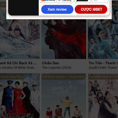
l 60/60 VietSub + Thuyết Minh
Full 56/56 VietSub + Thuyết Minh
Full 73/73 Thuyết Minh
Thanh Kê Chi Bạch Xà Truyền Thuyết
Chiêu Dao
Tru Tiên - Thanh 
The Destiny Of White Snake (2018)
The Legends (2019)
l 41/41 Lồng Tiếng
Full 16/16 VietSub + Thuyết Minh
Full 58/58 VietSub + T