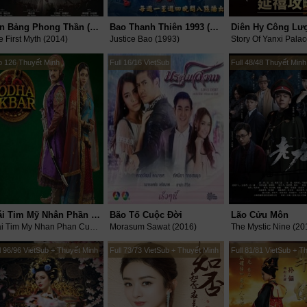
Tân Bảng Phong Thần (Phần 1)
Bao Thanh Thiên 1993 (Trọn bộ 10 Phần)
Diên Hy Công Lư
e First Myth (2014)
Justice Bao (1993)
Story Of Yanxi Palac
p 126 Thuyết Minh
Full 16/16 VietSub
Full 48/48 Thuyết Minh
Trái Tim Mỹ Nhân Phần Cuối
Bão Tố Cuộc Đời
Lão Cửu Môn
Trai Tim My Nhan Phan Cuoi (2015)
Morasum Sawat (2016)
The Mystic Nine (20
l 96/96 VietSub + Thuyết Minh
Full 73/73 VietSub + Thuyết Minh
Full 81/81 VietSub + T