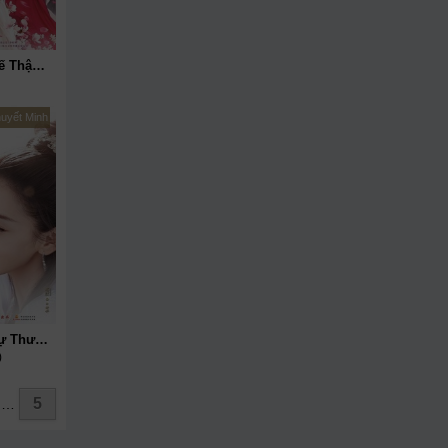
Tam Sinh Tam Thế Thập Lý Đào Hoa
huyết Minh
Cô Phương Bất Tự Thưởng
)
5
…