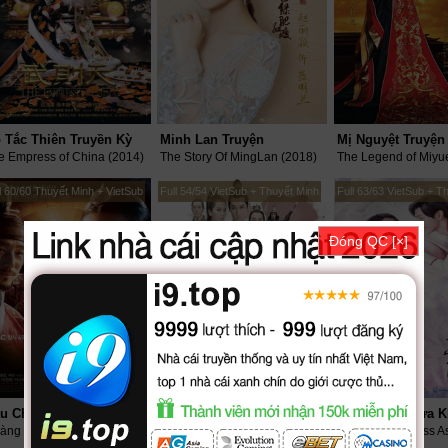
 Tắc Thiên Truyền Kỳ
Minh Lan Truyện
Mị Nguyệt Truyện
e Empress of China (2014)
The Story Of MingLan (2018)
The Legend of Miyu
l 60/60 Thuyết Minh + VietSub
Full 54/54 VietSub + Thuyết Minh
Full 63/63 VietSub + T
Đóng QC [×]
Câu Chuyện Nàng Dong Yi
Lang Nha Bảng
Hoàng Cung Dậy Sóng (2015)
Nirvana in Fire (2015)