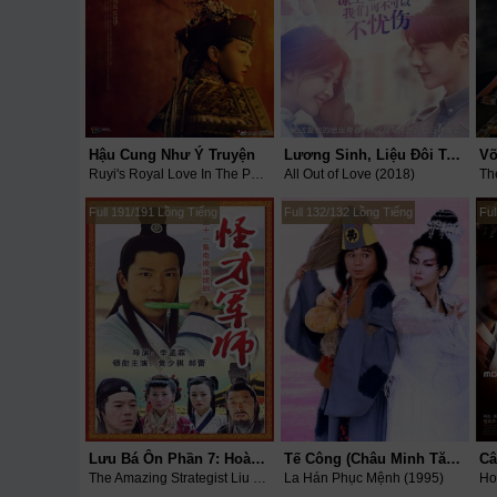
Hậu Cung Như Ý Truyện
Lương Sinh, Liệu Đôi Ta Có Thể Ngừng Đau Thương?
Võ
Ruyi's Royal Love In The Palace (2017)
All Out of Love (2018)
Th
Full 191/191 Lồng Tiếng
Full 132/132 Lồng Tiếng
Ful
Lưu Bá Ôn Phần 7: Hoàng Thành Long Hổ Đấu
Tế Công (Châu Minh Tăng)
The Amazing Strategist Liu Bo Wen VII (2006)
La Hán Phục Mệnh (1995)