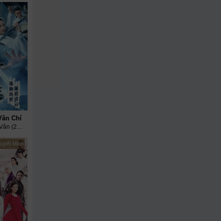
Vân Chí
Quyết Chiến Thanh Vân (2016)
huyết Minh