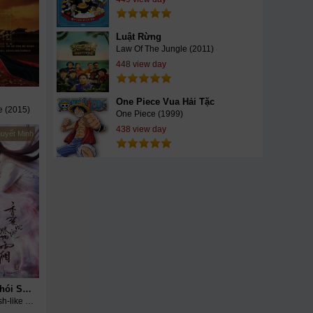
Luật Rừng
Law Of The Jungle (2011)
448 view day
One Piece Vua Hải Tặc
e (2015)
One Piece (1999)
438 view day
huyết Minh
Hương Mật Tựa Khói Sương
Heavy Sweetness Ash-like Frost (2018)