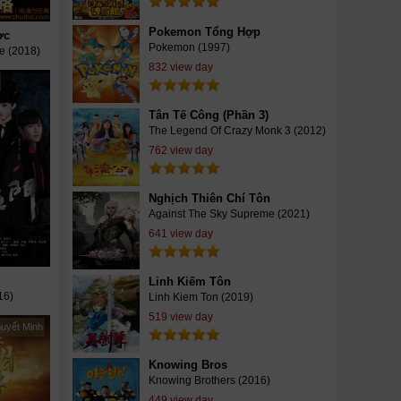
Pokemon Tổng Hợp
ợc
Pokemon (1997)
e (2018)
832 view day
Tân Tế Công (Phần 3)
The Legend Of Crazy Monk 3 (2012)
762 view day
Nghịch Thiên Chí Tôn
Against The Sky Supreme (2021)
641 view day
Linh Kiếm Tôn
16)
Linh Kiem Ton (2019)
519 view day
huyết Minh
Knowing Bros
Knowing Brothers (2016)
449 view day