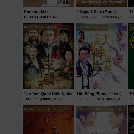
Running Man
2 Ngày 1 Đêm (Mùa 4)
Running Man (2014)
2 Days 1 Night Season 4 (2019)
Th
Full 95/95 Thuyết Minh
Full 80/80 Lồng Tiếng
Tậ
Tân Tam Quốc Diễn Nghĩa
Tân Bảng Phong Thần (Phần 2)
Three Kingdoms (2010)
Creation Of The Gods 2 (2015)
Full 87/87 VietSub + Thuyết Minh
Full 70/70 VietSub + Thuyết Minh
Ful