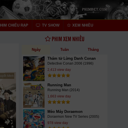
HIM CHIẾU RẠP
TV SHOW
XEM NHIỀU
PHIM XEM NHIỀU
Ngày
Tuần
Tháng
Thám tử Lừng Danh Conan
Detective Conan 2006 (1996)
2,413 view day
huyết Minh
Running Man
Running Man (2014)
1,663 view day
Mèo Máy Doraemon
Doraemon New TV Series (2005)
978 view day