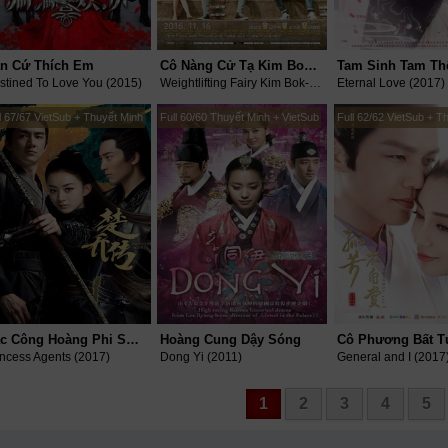
n Cứ Thích Em
Cô Nàng Cử Tạ Kim Bok Joo
stined To Love You (2015)
Weightlifting Fairy Kim Bok-Joo (2016)
Eternal Love (2017)
l 67/67 VietSub + Thuyết Minh
Full 60/60 Thuyết Minh + VietSub
Full 62/62 VietSub + T
Đặc Công Hoàng Phi Sở Kiều Truyện
Hoàng Cung Dậy Sóng
incess Agents (2017)
Dong Yi (2011)
General and I (2017
1
2
3
4
5