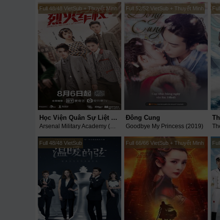
Full 48/48 VietSub + Thuyết Minh
Full 52/52 VietSub + Thuyết Minh
Ful
Học Viện Quân Sự Liệt Hỏa
Đông Cung
Arsenal Military Academy (2019)
Goodbye My Princess (2019)
Full 48/48 VietSub
Full 66/66 VietSub + Thuyết Minh
Ful