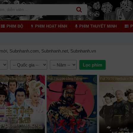
PHIM BỘ
PHIM HOẠT HÌNH
PHIM THUYẾT MINH
P
mới, Subnhanh.com, Subnhanh.net, Subnhanh.vn
l 75/75 Lồng Tiếng
Full 236/236 Lồng Tiếng
Full 70/70 VietSub + T