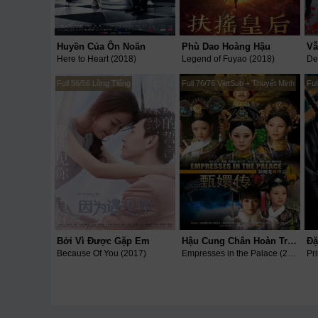
Huyền Của Ôn Noãn
Phù Dao Hoàng Hậu
Vẫ
Here to Heart (2018)
Legend of Fuyao (2018)
De
Full 56/56 Lồng Tiếng
Full 76/76 VietSub + Thuyết Minh
Ful
Bởi Vì Được Gặp Em
Hậu Cung Chân Hoàn Truyện
Because Of You (2017)
Empresses in the Palace (2012)
Pr