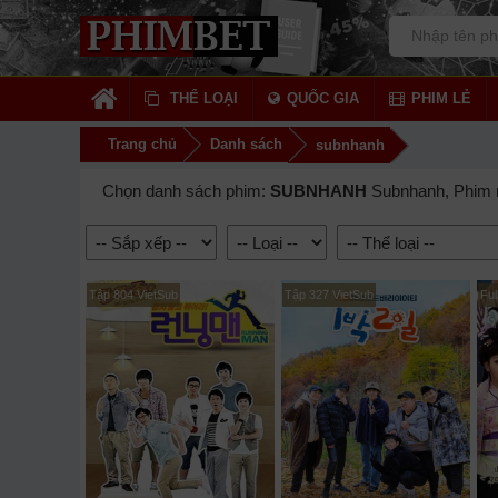
THỂ LOẠI
QUỐC GIA
PHIM LẺ
Trang chủ
Danh sách
subnhanh
Chọn danh sách phim:
SUBNHANH
Subnhanh, Phim 
Tập 804 VietSub
Tập 327 VietSub
Ful