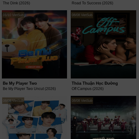
The Dink (2026)
Road To Success (2026)
01/10 VietSub
08/08 VietSub
Be My Player Two
Thỏa Thuận Học Đường
Be My Player Two Uncut (2026)
Off Campus (2026)
08/08 VietSub
08/08 VietSub