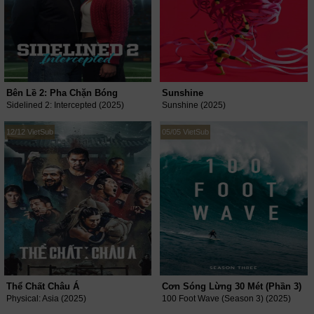
Bên Lề 2: Pha Chặn Bóng
Sunshine
Sidelined 2: Intercepted (2025)
Sunshine (2025)
12/12 VietSub
05/05 VietSub
Thể Chất Châu Á
Cơn Sóng Lừng 30 Mét (Phần 3)
Physical: Asia (2025)
100 Foot Wave (Season 3) (2025)