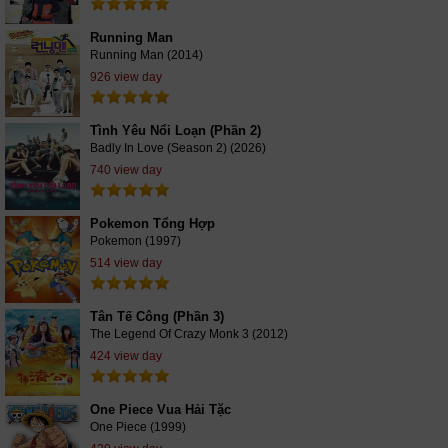
Running Man
Running Man (2014)
926 view day
Tình Yêu Nổi Loạn (Phần 2)
Badly In Love (Season 2) (2026)
740 view day
Pokemon Tổng Hợp
Pokemon (1997)
514 view day
Tân Tế Công (Phần 3)
The Legend Of Crazy Monk 3 (2012)
424 view day
One Piece Vua Hải Tặc
One Piece (1999)