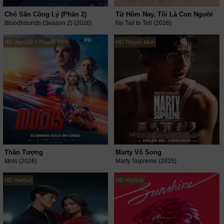
Chó Săn Công Lý (Phần 2)
Từ Hôm Nay, Tôi Là Con Người
Bloodhounds (Season 2) (2026)
No Tail to Tell (2026)
HD VietSub + Thuyết Minh
HD Thuyết Minh
Thần Tượng
Marty Vô Song
Idols (2026)
Marty Supreme (2025)
HD VietSub
HD VietSub