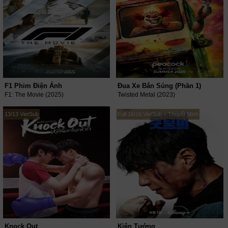
F1 Phim Điện Ảnh
Đua Xe Bắn Súng (Phần 1)
F1: The Movie (2025)
Twisted Metal (2023)
13/13 VietSub
Full 16/16 VietSub + Thuyết Minh
Knock Out
Kiện Tướng