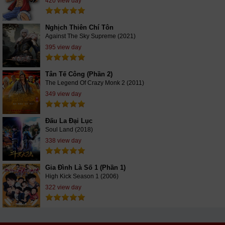
420 view day
Nghịch Thiên Chí Tôn
Against The Sky Supreme (2021)
395 view day
Tân Tế Công (Phần 2)
The Legend Of Crazy Monk 2 (2011)
349 view day
Đấu La Đại Lục
Soul Land (2018)
338 view day
Gia Đình Là Số 1 (Phần 1)
High Kick Season 1 (2006)
322 view day