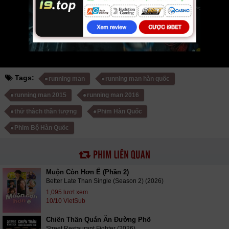
Mời các bạn đón xem bộ phim
Running Man
Tập 804 VietSub
Tags:
running man
running man hàn quốc
running man 2015
running man 2016
thử thách thần tượng
Phim Hàn Quốc
Phim Bộ Hàn Quốc
PHIM LIÊN QUAN
Muộn Còn Hơn Ế (Phần 2)
Better Late Than Single (Season 2) (2026)
1,095 lượt xem
10/10 VietSub
Chiến Thần Quán Ăn Đường Phố
Street Restaurant Fighter (2026)