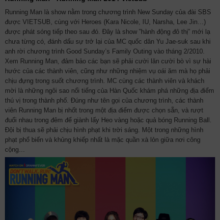
Running Man là show nằm trong chương trình New Sunday của đài SBS
được VIETSUB, cùng với Heroes (Kara Nicole, IU, Narsha, Lee Jin…)
được phát sóng tiếp theo sau đó. Đây là show ‟hành động đô thị‟ mới lạ
chưa từng có, đánh dấu sự trở lại của MC quốc dân Yu Jae-suk sau khi
anh rời chương trình Good Sunday’s Family Outing vào tháng 2/2010.
Xem Running Man, đảm bảo các bạn sẽ phải cười lăn cười bò vì sự hài
hước của các thành viên, cũng như những nhiệm vụ oái ăm mà họ phải
chịu đựng trong suốt chương trình. MC cùng các thành viên và khách
mời là những ngôi sao nổi tiếng của Hàn Quốc khám phá những địa điểm
thú vị trong thành phố. Đúng như tên gọi của chương trình, các thành
viên Running Man bị nhốt trong một địa điểm được chọn sẵn, và rượt
đuổi nhau trong đêm để giành lấy Heo vàng hoặc quả bóng Running Ball.
Đội bị thua sẽ phải chịu hình phạt khi trời sáng. Một trong những hình
phạt phổ biến và khủng khiếp nhất là mặc quần xà lỏn giữa nơi công
cộng…