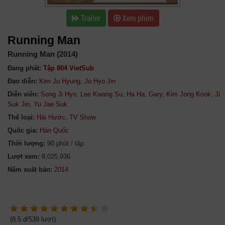
490
491
Trailer
492
493
Xem phim
494
495
496
497
498
499
499
500
Running Man
501
502
503
504
505
506
Running Man (2014)
Đang phát:
Tập 804 VietSub
507
508
509
510
511
512
Đạo diễn:
Kim Ju Hyung
,
Jo Hyo Jin
513
514
515
516
517
518
Diễn viên:
Song Ji Hyo
,
Lee Kwang Su
,
Ha Ha
,
Gary
,
Kim Jong Kook
,
Ji
Suk Jin
,
Yu Jae Suk
519
520
521
522
523
524
Thể loại:
Hài Hước
,
TV Show
525
526
527
528
529
530
Quốc gia:
Hàn Quốc
531
532
533
534
535
536
Thời lượng:
90 phút / tập
Lượt xem:
8,025,936
537
538
539
540
541
542
Năm xuất bản:
543
544
545
546
547
548
549
550
551
552
553
554
555
556
557
558
559
560
(
8.5
đ/
539
lượt)