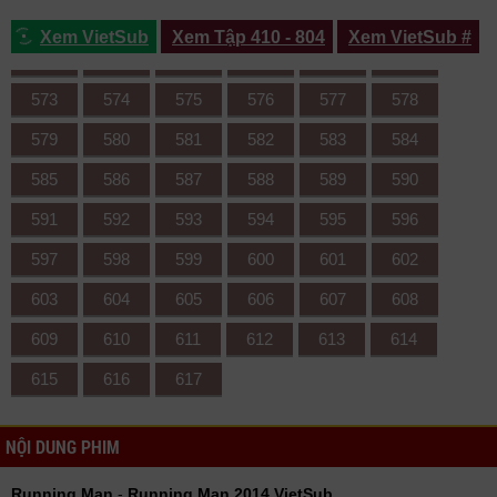
561
562
563
564
565
566
Xem VietSub
Xem Tập 410 - 804
Xem VietSub #
567
568
569
570
571
572
573
574
575
576
577
578
579
580
581
582
583
584
585
586
587
588
589
590
591
592
593
594
595
596
597
598
599
600
601
602
603
604
605
606
607
608
609
610
611
612
613
614
615
616
617
NỘI DUNG PHIM
Running Man
-
Running Man 2014 VietSub