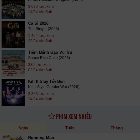
3,630 lượt xem
14/24 VietSub
Ca Sĩ 2026
The Singer (2026)
1,464 lượt xem
22/24 VietSub
Tiệm Bánh Gạo Vũ Trụ
Space Rice Cake (2026)
335 lượt xem
02/24 VietSub
Kill It Slay Tới Bến
Kill It Style Creator War (2026)
3,363 lượt xem
24/24 VietSub
PHIM XEM NHIỀU
Ngày
Tuần
Tháng
Running Man