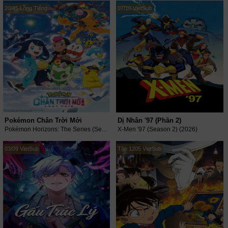
20/45 Lồng Tiếng
07/10 VietSub
Pokémon Chân Trời Mới
Dị Nhân '97 (Phần 2)
Pokémon Horizons: The Series (Season 26) (2026)
X-Men '97 (Season 2) (2026)
03/09 VietSub
Tập 1205 VietSub