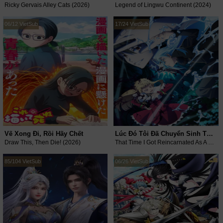
Ricky Gervais Alley Cats (2026)
Legend of Lingwu Continent (2024)
06/12 VietSub
17/24 VietSub
Vẽ Xong Đi, Rồi Hãy Chết
Lúc Đó Tôi Đã Chuyển Sinh Thành Slime (Phần 4)
Draw This, Then Die! (2026)
That Time I Got Reincarnated As A Slime (Season 4) (2026)
85/104 VietSub
06/26 VietSub