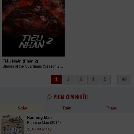
Tiêu Nhân (Phần 2)
Blades of the Guardians (Season 2) (2023)
1
2
3
4
5
90
…
PHIM XEM NHIỀU
Ngày
Tuần
Tháng
Running Man
Running Man (2014)
2,162 view day