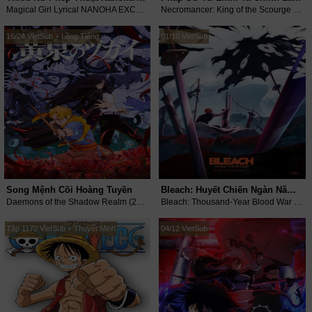
Magical Girl Lyrical NANOHA EXCEEDS Gun Blaze Vengeance (2026)
Necromancer: King of the Scourge (2025)
16/24 VietSub + Lồng Tiếng
01/10 VietSub
Song Mệnh Cõi Hoàng Tuyền
Bleach: Huyết Chiến Ngàn Năm - Kiếp Nạn
Daemons of the Shadow Realm (2026)
Bleach: Thousand-Year Blood War - The Calamity (2026)
Tập 1170 VietSub + Thuyết Minh
04/12 VietSub