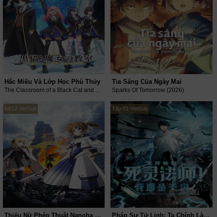
Hắc Miêu Và Lớp Học Phù Thủy
Tia Sáng Của Ngày Mai
The Classroom of a Black Cat and a Witch (2026)
Sparks Of Tomorrow (2026)
04/12 VietSub
Tập 03 VietSub
Thiếu Nữ Phép Thuật Nanoha EXCEEDS
Pháp Sư Tử Linh: Ta Chính Là Thiên Tai