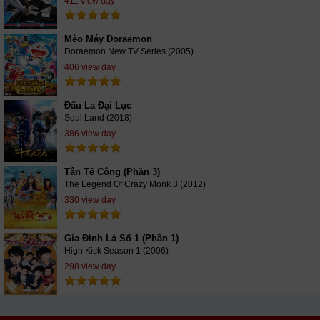
411 view day
Mèo Máy Doraemon
Doraemon New TV Series (2005)
406 view day
Đấu La Đại Lục
Soul Land (2018)
386 view day
Tân Tế Công (Phần 3)
The Legend Of Crazy Monk 3 (2012)
330 view day
Gia Đình Là Số 1 (Phần 1)
High Kick Season 1 (2006)
298 view day