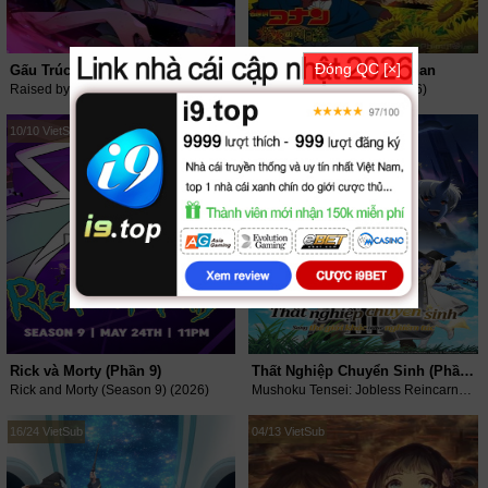
Đóng QC [×]
Gấu Trúc Lý
Thám tử Lừng Danh Conan
Raised by Demons: Panda Li (2026)
Detective Conan 2006 (1996)
10/10 VietSub
05/14 VietSub
Rick và Morty (Phần 9)
Thất Nghiệp Chuyển Sinh (Phần 3)
Rick and Morty (Season 9) (2026)
Mushoku Tensei: Jobless Reincarnation (Season 3) (2026)
16/24 VietSub
04/13 VietSub