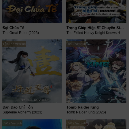
Đại Chúa Tể
Trọng Giáp Hiệp Sĩ Chuyển Sinh Bị Lưu Đày Trở Nên Vô Địch Nhờ Kiến Thức Về Game
The Great Ruler (2023)
The Exiled Heavy Knight Knows How To Game The System (2026)
Tập 187 VietSub
05/12 VietSub
Đan Đạo Chí Tôn
Tomb Raider King
Supreme Alchemy (2023)
Tomb Raider King (2026)
05/12 VietSub
05/12 VietSub