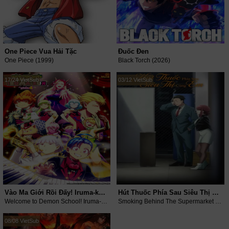
One Piece Vua Hải Tặc
Đuốc Đen
One Piece (1999)
Black Torch (2026)
17/24 VietSub
03/12 VietSub
Vào Ma Giới Rồi Đấy! Iruma-kun (Phần 4)
Hút Thuốc Phía Sau Siêu Thị Cùng Em
Welcome to Demon School! Iruma-kun (Season 4) (2026)
Smoking Behind The Supermarket With You (2026)
08/08 VietSub