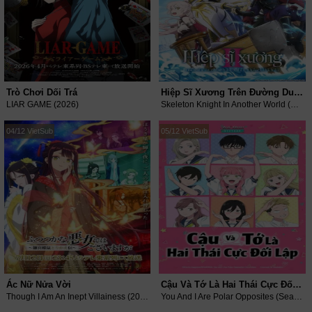
Trò Chơi Dối Trá
Hiệp Sĩ Xương Trên Đường Du Hành Đến Thế Giới Khác (Phần 2)
LIAR GAME (2026)
Skeleton Knight In Another World (Season 2) (2026)
04/12 VietSub
05/12 VietSub
Ác Nữ Nửa Vời
Cậu Và Tớ Là Hai Thái Cực Đối Lập (Phần 2)
Though I Am An Inept Villainess (2026)
You And I Are Polar Opposites (Season 2) (2026)