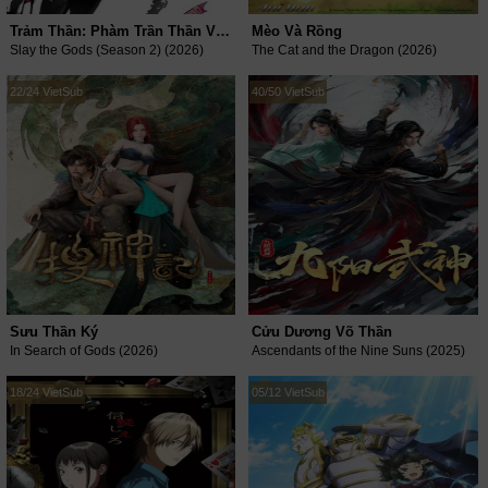
Trảm Thần: Phàm Trần Thần Vực (Phần 2)
Mèo Và Rồng
Slay the Gods (Season 2) (2026)
The Cat and the Dragon (2026)
22/24 VietSub
40/50 VietSub
Sưu Thần Ký
Cửu Dương Võ Thần
In Search of Gods (2026)
Ascendants of the Nine Suns (2025)
18/24 VietSub
05/12 VietSub