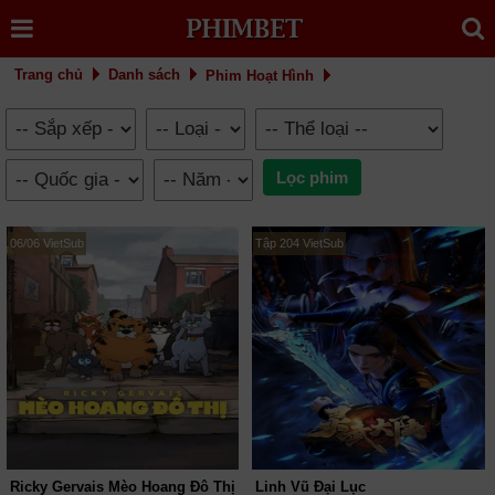
Trang chủ
Danh sách
Phim Hoạt Hình
06/06 VietSub
Tập 204 VietSub
Ricky Gervais Mèo Hoang Đô Thị
Linh Vũ Đại Lục