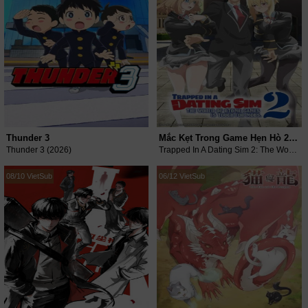
Thunder 3
Mắc Kẹt Trong Game Hẹn Hò 2: Thế Giới Game Otome Thật Khắc Nghiệt Với Nhân Vật Quần Chúng
Thunder 3 (2026)
Trapped In A Dating Sim 2: The World Of Otome Games Is Tough For Mobs (2026)
08/10 VietSub
06/12 VietSub