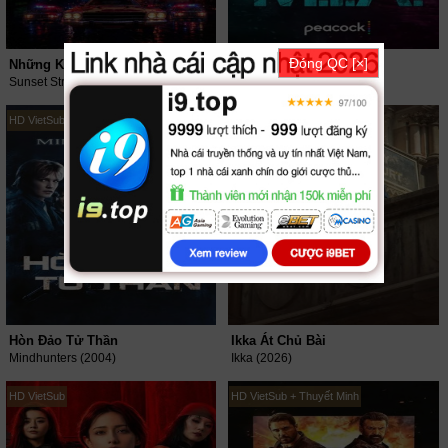
Đóng QC [×]
Những Kẻ Giết Người Ở Sunset Strip
Bóng Ma Báo Thù
Sunset Strip Killers (2026)
M.I.A. (2026)
HD VietSub
HD VietSub
Hòn Đảo Tử Thần
Ikka Át Chủ Bài
Mindhunters (2004)
Ikka (2026)
HD VietSub
HD VietSub + Thuyết Minh