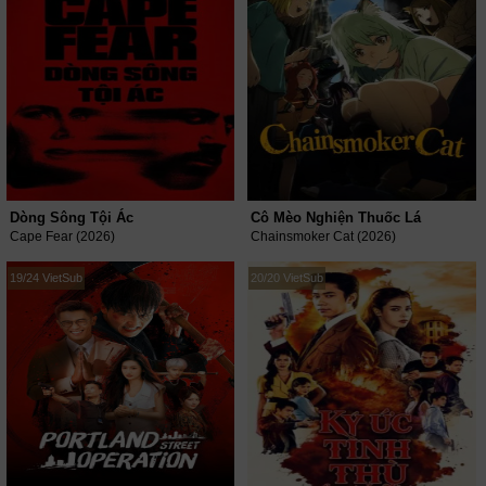
Dòng Sông Tội Ác
Cô Mèo Nghiện Thuốc Lá
Cape Fear (2026)
Chainsmoker Cat (2026)
19/24 VietSub
20/20 VietSub