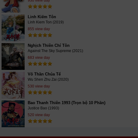
930 view day
Linh Kiếm Tôn
Linh Kiem Ton (2019)
855 view day
Nghịch Thiên Chí Tôn
Against The Sky Supreme (2021)
683 view day
Võ Thần Chúa Tể
Wu Shen Zhu Zai (2020)
530 view day
Bao Thanh Thiên 1993 (Trọn bộ 10 Phần)
Justice Bao (1993)
520 view day