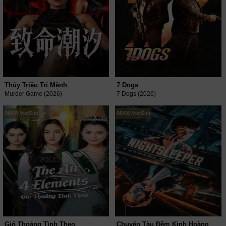
Thủy Triều Trí Mệnh
7 Dogs
Murder Game (2026)
7 Dogs (2026)
08/08 VietSub
06/06 VietSub
Gió Thoảng Tình Theo
Chuyến Tàu Đêm Kinh Hoàng