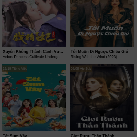
Xuyên Không Thành Cảnh Vương Phi (Phần 1)
Tôi Muốn Đi Ngược Chiều Gió
Actors Princess Cultivate Undergo (Season 1) (2023)
Rising With the Wind (2023)
19/19 Tiếng Việt
08/08 VietSub
Tết Sum Vầy
Giọt Rượu Thần Thánh