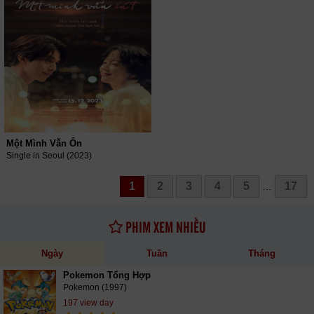
Một Mình Vẫn Ổn
Single in Seoul (2023)
1
2
3
4
5
17
…
PHIM XEM NHIỀU
Ngày
Tuần
Tháng
Pokemon Tổng Hợp
Pokemon (1997)
197 view day