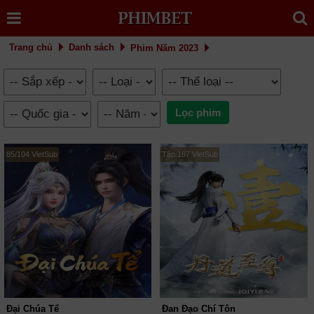
Trang chủ
Danh sách
Phim Năm 2023
85/104 VietSub
Tập 187 VietSub
Đại Chúa Tể
Đan Đạo Chí Tôn