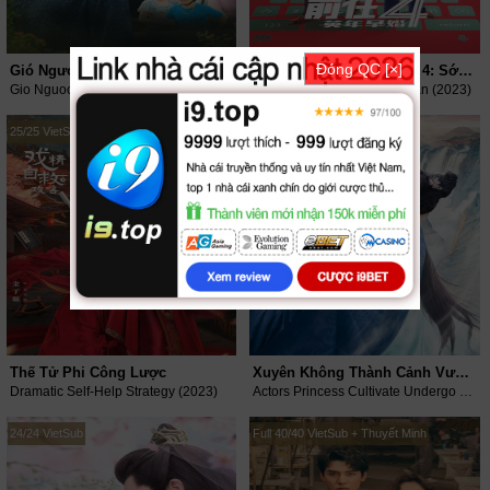
Đóng QC [×]
Gió Ngược
Kế Hoạch Người Yêu Cũ 4: Sớm Yêu Trễ Cưới
Gio Nguoc (2023)
The Ex-Files 4: Marriage Plan (2023)
25/25 VietSub
24/24 VietSub
Thế Tử Phi Công Lược
Xuyên Không Thành Cảnh Vương Phi (Phần 2)
Dramatic Self-Help Strategy (2023)
Actors Princess Cultivate Undergo (Season 2) (2023)
24/24 VietSub
Full 40/40 VietSub + Thuyết Minh