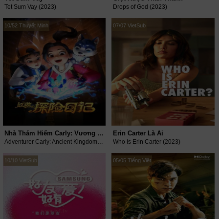
Tet Sum Vay (2023)
Drops of God (2023)
10/52 Thuyết Minh
07/07 VietSub
Nhà Thám Hiểm Carly: Vương Quốc Cổ Đại
Erin Carter Là Ai
Adventurer Carly: Ancient Kingdom (2023)
Who Is Erin Carter (2023)
10/10 VietSub
05/05 Tiếng Việt