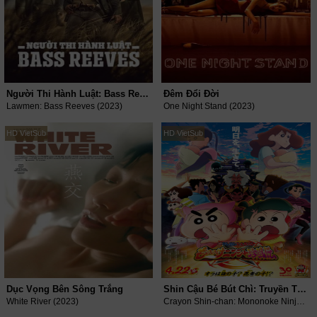
Người Thi Hành Luật: Bass Reeves
Đêm Đổi Đời
Lawmen: Bass Reeves (2023)
One Night Stand (2023)
HD VietSub
HD VietSub
Dục Vọng Bên Sông Trắng
Shin Cậu Bé Bút Chì: Truyền Thuyết Nhẫn Thuật Ninja
White River (2023)
Crayon Shin-chan: Mononoke Ninja Chinpuden (2023)