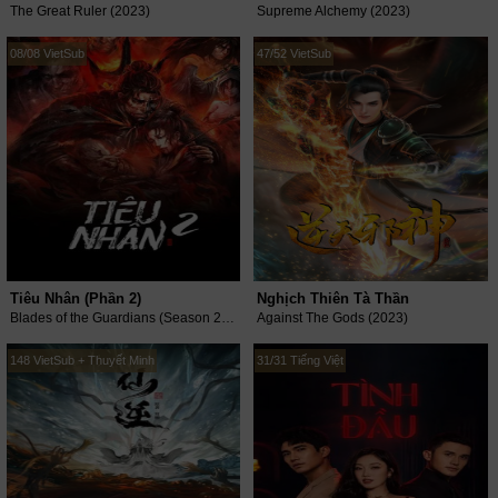
The Great Ruler (2023)
Supreme Alchemy (2023)
08/08 VietSub
47/52 VietSub
Tiêu Nhân (Phần 2)
Nghịch Thiên Tà Thần
Blades of the Guardians (Season 2) (2023)
Against The Gods (2023)
148 VietSub + Thuyết Minh
31/31 Tiếng Việt