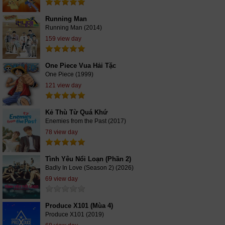
Running Man
Running Man (2014)
159 view day
One Piece Vua Hải Tặc
One Piece (1999)
121 view day
Kẻ Thù Từ Quá Khứ
Enemies from the Past (2017)
78 view day
Tình Yêu Nổi Loạn (Phần 2)
Badly In Love (Season 2) (2026)
69 view day
Produce X101 (Mùa 4)
Produce X101 (2019)