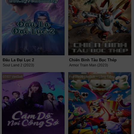
Đấu La Đại Lục 2
Chiến Binh Tàu Bọc Thép
Soul Land 2 (2023)
Armor Train Man (2023)
07/07 VietSub
Full 09/09 VietSub + Lồng Tiếng