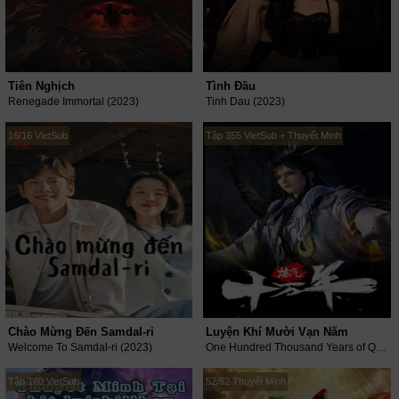
Tiên Nghịch
Tình Đầu
Renegade Immortal (2023)
Tinh Dau (2023)
16/16 VietSub
Tập 355 VietSub + Thuyết Minh
Chào Mừng Đến Samdal-ri
Luyện Khí Mười Vạn Năm
Welcome To Samdal-ri (2023)
One Hundred Thousand Years of Qi Training (2023)
Tập 160 VietSub
52/52 Thuyết Minh