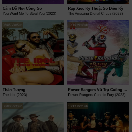
Cám Dỗ Nơi Công Sở
Rạp Xiếc Kỹ Thuật Số Diệu Kỳ
You Want Me To Steal You (2023)
The Amazing Digital Circus (2023)
05/05 VietSub
10/10 VietSub
Thần Tượng
Power Rangers Vũ Trụ Cuồng Nộ
The Idol (2023)
Power Rangers Cosmic Fury (2023)
08/08 VietSub
13/13 VietSub