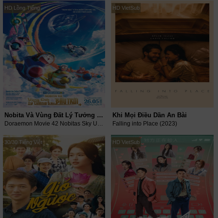
HD Lồng Tiếng
HD VietSub
Nobita Và Vùng Đất Lý Tưởng Trên Bầu Trời
Khi Mọi Điều Dần An Bài
Doraemon Movie 42 Nobitas Sky Utopia (2023)
Falling into Place (2023)
30/30 Tiếng Việt
HD VietSub