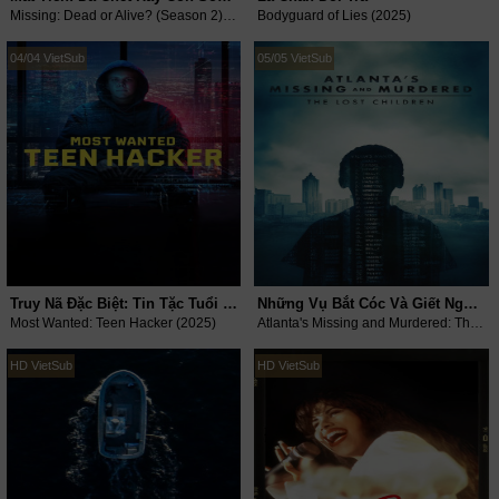
Missing: Dead or Alive? (Season 2) (2025)
Bodyguard of Lies (2025)
04/04 VietSub
05/05 VietSub
Truy Nã Đặc Biệt: Tin Tặc Tuổi Mới Lớn
Những Vụ Bắt Cóc Và Giết Người Ở Atlanta: Những Đứa Trẻ Mất Tích
Most Wanted: Teen Hacker (2025)
Atlanta's Missing and Murdered: The Lost Children (2025)
HD VietSub
HD VietSub