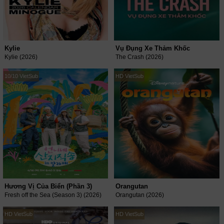
Kylie
Vụ Đụng Xe Thảm Khốc
Kylie (2026)
The Crash (2026)
10/10 VietSub
HD VietSub
Hương Vị Của Biển (Phần 3)
Orangutan
Fresh off the Sea (Season 3) (2026)
Orangutan (2026)
HD VietSub
HD VietSub