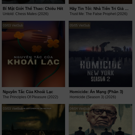
Bí Mật Giới Thể Thao: Chiếu Hết
Hãy Tin Tôi: Nhà Tiên Tri Giả Mạo
Untold: Chess Mates (2026)
Trust Me: The False Prophet (2026)
03/03 VietSub
05/05 VietSub
Nguyên Tắc Của Khoái Lạc
Homicide: Án Mạng (Phần 3)
The Principles Of Pleasure (2022)
Homicide (Season 3) (2026)
03/03 VietSub
04/04 VietSub