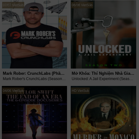
07/07 VietSub
08/08 VietSub
Mark Rober: CrunchLabs (Phần 2)
Mở Khóa: Thí Nghiệm Nhà Giam (Phần 2)
Mark Rober's CrunchLabs (Season 2) (2026)
Unlocked: A Jail Experiment (Season 2) (2025)
04/06 VietSub
HD VietSub