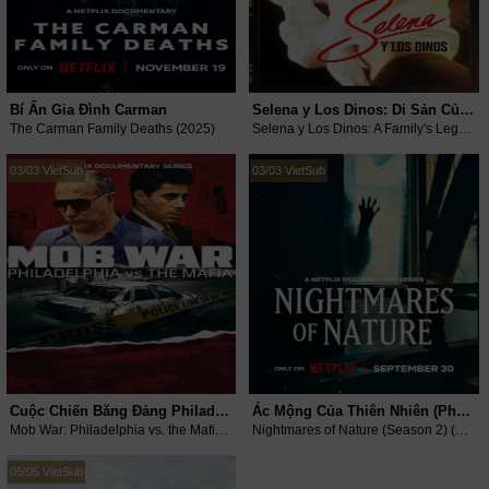
Bí Ẩn Gia Đình Carman
Selena y Los Dinos: Di Sản Của Một Gia Đình
The Carman Family Deaths (2025)
Selena y Los Dinos: A Family's Legacy (2025)
03/03 VietSub
03/03 VietSub
Cuộc Chiến Băng Đảng Philadelphia
Ác Mộng Của Thiên Nhiên (Phần 2)
Mob War: Philadelphia vs. the Mafia (2025)
Nightmares of Nature (Season 2) (2025)
05/05 VietSub