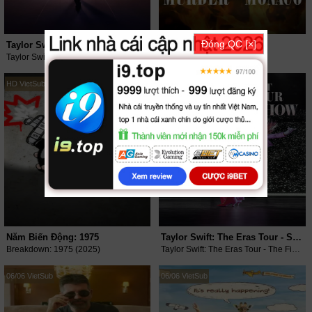
Đóng QC [×]
Taylor Swift: Chương Kết của một Kỷ Nguyên
Án Mạng Ở Monaco
Taylor Swift: The End of an Era (2025)
Murder in Monaco (2025)
HD VietSub
HD VietSub
Năm Biến Động: 1975
Taylor Swift: The Eras Tour - Show Kết Màn
Breakdown: 1975 (2025)
Taylor Swift: The Eras Tour - The Final Show (2025)
06/06 VietSub
06/06 VietSub