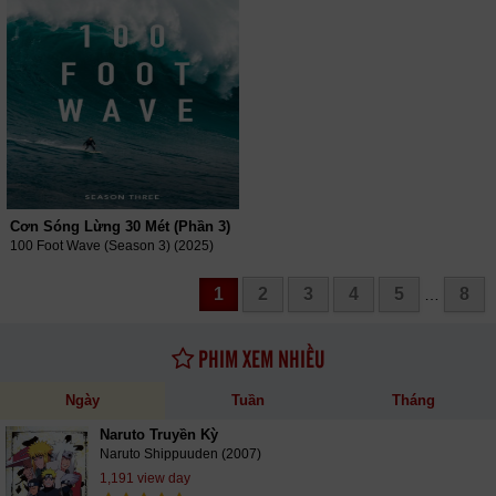
Cơn Sóng Lừng 30 Mét (Phần 3)
100 Foot Wave (Season 3) (2025)
1
2
3
4
5
8
…
PHIM XEM NHIỀU
Ngày
Tuần
Tháng
Naruto Truyền Kỳ
Naruto Shippuuden (2007)
1,191 view day