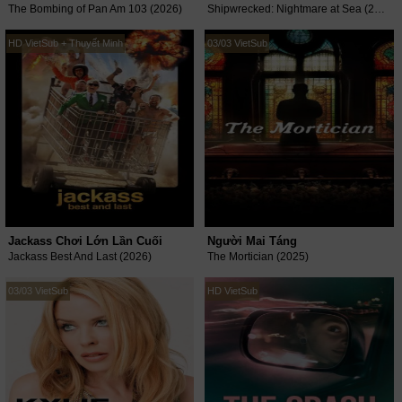
The Bombing of Pan Am 103 (2026)
Shipwrecked: Nightmare at Sea (2026)
HD VietSub + Thuyết Minh
03/03 VietSub
Jackass Chơi Lớn Lần Cuối
Người Mai Táng
Jackass Best And Last (2026)
The Mortician (2025)
03/03 VietSub
HD VietSub