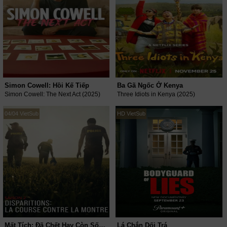
Simon Cowell: Hồi Kế Tiếp
Ba Gã Ngốc Ở Kenya
Simon Cowell: The Next Act (2025)
Three Idiots in Kenya (2025)
04/04 VietSub
HD VietSub
Mất Tích: Đã Chết Hay Còn Sống? (Phần 2)
Lá Chắn Dối Trá