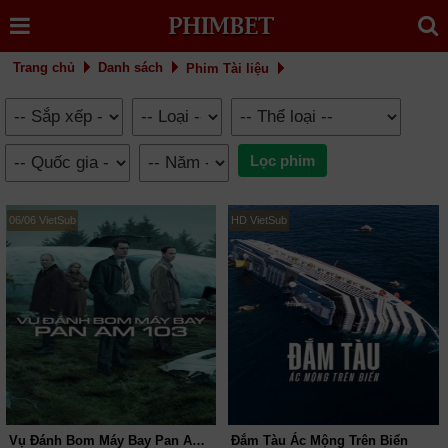
Trang chủ
Danh sách
Phim Tài liệu
06/06 VietSub
HD VietSub
Vụ Đánh Bom Máy Bay Pan Am 103
Đắm Tàu Ác Mộng Trên Biển