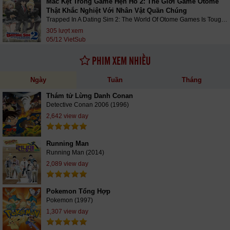
Mắc Kẹt Trong Game Hẹn Hò 2: Thế Giới Game Otome
312
313
314
315
316 - Hết phần 4
Thật Khắc Nghiệt Với Nhân Vật Quần Chúng
Trapped In A Dating Sim 2: The World Of Otome Games Is Tough For Mobs (2026)
317
318
319
320
321
322
305 lượt xem
05/12 VietSub
323
324
325
326
327
PHIM XEM NHIỀU
328 - Hết phần 5
329
330
331
332
333
334
335
336
337
338
Ngày
Tuần
Tháng
Thám tử Lừng Danh Conan
339
340
341 - Hết phần 6
342
343
Detective Conan 2006 (1996)
2,642 view day
344
345
346
347
348
349
350
351
352
353 - Hết phần 7
354
Running Man
Running Man (2014)
354
355
355
356
356
357
2,089 view day
357
358
358
359
359
360
360
361
361
362
362
363
Pokemon Tổng Hợp
Pokemon (1997)
363
364
364
365
365
366
1,307 view day
366
367 - Hết phần 8