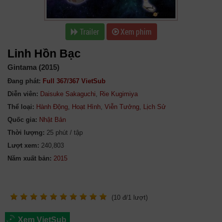
Trailer
Xem phim
Linh Hồn Bạc
Gintama (2015)
Đang phát:
Full 367/367 VietSub
Diễn viên:
Daisuke Sakaguchi
,
Rie Kugimiya
Thể loại:
Hành Động
,
Hoạt Hình
,
Viễn Tưởng
,
Lịch Sử
Quốc gia:
Nhật Bản
Thời lượng:
25 phút / tập
Lượt xem:
240,803
Năm xuất bản:
(
10
đ/
1
lượt)
Xem VietSub