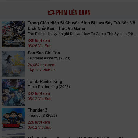
242
243
244
245
246
247
PHIM LIÊN QUAN
248
249
250
251
252
253
Trọng Giáp Hiệp Sĩ Chuyển Sinh Bị Lưu Đày Trở Nên Vô
Địch Nhờ Kiến Thức Về Game
254
255
256
257
258
259
The Exiled Heavy Knight Knows How To Game The System (2026)
386 lượt xem
260
261
262
263
264
06/26 VietSub
265 - Hết phần 3
266
267
268
269
Đan Đạo Chí Tôn
Supreme Alchemy (2023)
270
271
272
273
274
275
24,464 lượt xem
Tập 187 VietSub
276
277
278
279
280
281
Tomb Raider King
282
283
284
285
286
287
Tomb Raider King (2026)
302 lượt xem
288
289
290
291
292
293
05/12 VietSub
294
295
296
297
298
299
Thunder 3
Thunder 3 (2026)
300
301
302
303
304
305
228 lượt xem
05/12 VietSub
306
307
308
309
310
311