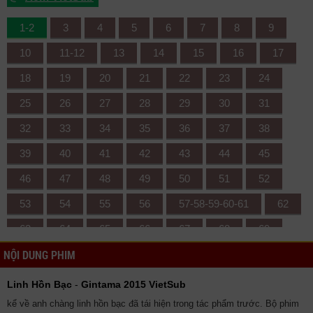
1-2
3
4
5
6
7
8
9
10
11-12
13
14
15
16
17
18
19
20
21
22
23
24
25
26
27
28
29
30
31
32
33
34
35
36
37
38
39
40
41
42
43
44
45
46
47
48
49
50
51
52
53
54
55
56
57-58-59-60-61
62
63
64
65
66
67
68
69
NỘI DUNG PHIM
70
71
72
73
74
75
76
77
78
79
80
81
82
83
Linh Hồn Bạc
-
Gintama 2015 VietSub
84
85
86
87
88
89
90
kể về anh chàng linh hồn bạc đã tái hiện trong tác phẩm trước. Bộ phim