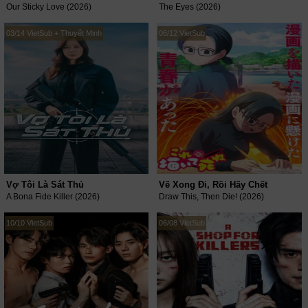
Our Sticky Love (2026)
The Eyes (2026)
03/14 VietSub + Thuyết Minh
06/12 VietSub
Vợ Tôi Là Sát Thủ
Vẽ Xong Đi, Rồi Hãy Chết
A Bona Fide Killer (2026)
Draw This, Then Die! (2026)
10/10 VietSub
06/08 VietSub