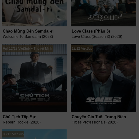
Chào Mừng Đến Samdal-ri
Love Class (Phần 3)
Welcome To Samdal-ri (2023)
Love Class (Season 3) (2026)
Full 12/12 VietSub + Thuyết Minh
12/12 VietSub
Chủ Tịch Tập Sự
Chuyên Gia Tuổi Trung Niên
Reborn Rookie (2026)
Fifties Professionals (2026)
08/12 VietSub