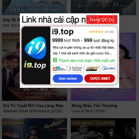
Đóng QC [×]
Sếp Ơi Mai Đừng Gặp Nhau
Tình Yêu Trên Thực Đơn
See You At Work Tomorrow! (2026)
Love On The Menu (2026)
16/16 VietSub
08/08 VietSub
Giá Trị Tuyệt Đối Của Lãng Mạn
Đồng Điệu Yêu Thương
Absolute Value of Romance (2026)
Love In Sync (2026)
06/12 VietSub
10/10 VietSub + Thuyết Minh