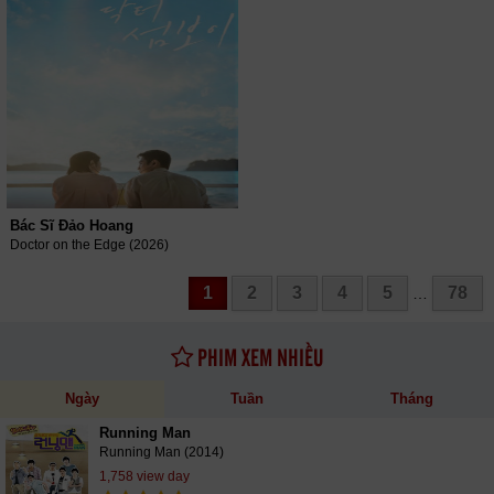
Bác Sĩ Đảo Hoang
Doctor on the Edge (2026)
1
2
3
4
5
78
…
PHIM XEM NHIỀU
Ngày
Tuần
Tháng
Running Man
Running Man (2014)
1,758 view day