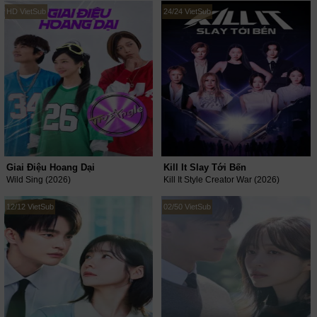
HD VietSub
24/24 VietSub
Giai Điệu Hoang Dại
Kill It Slay Tới Bến
Wild Sing (2026)
Kill It Style Creator War (2026)
12/12 VietSub
02/50 VietSub