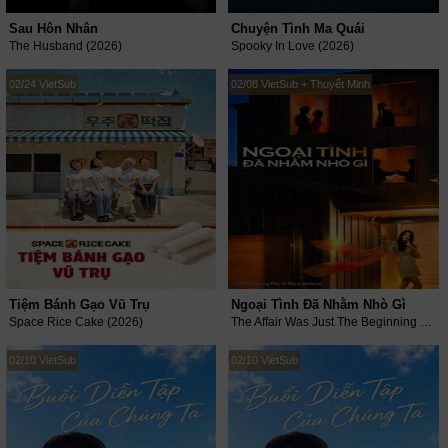
Sau Hôn Nhân
Chuyện Tình Ma Quái
The Husband (2026)
Spooky In Love (2026)
02/24 VietSub
02/08 VietSub + Thuyết Minh
Tiệm Bánh Gạo Vũ Trụ
Ngoại Tình Đã Nhằm Nhò Gì
Space Rice Cake (2026)
The Affair Was Just The Beginning (2026)
02/10 VietSub
02/10 VietSub