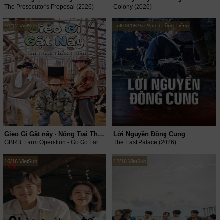
The Prosecutor's Proposal (2026)
Colony (2026)
10/12 VietSub
Full 08/08 VietSub + Lồng Tiếng
Gieo Gì Gặt nấy - Nông Trại Thẳng Tiến
Lời Nguyền Đông Cung
GBRB: Farm Operation - Go Go Farm (2026)
The East Palace (2026)
16/16 VietSub
12/16 VietSub