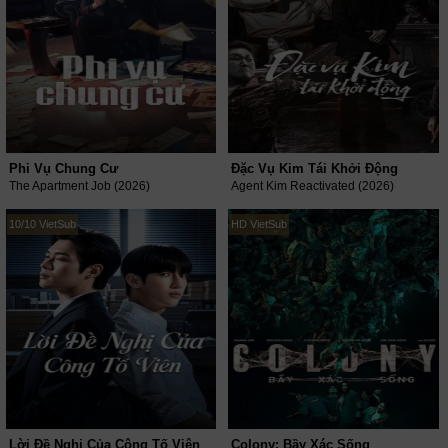
Phi Vụ Chung Cư
Đặc Vụ Kim Tái Khởi Động
The Apartment Job (2026)
Agent Kim Reactivated (2026)
10/10 VietSub
HD VietSub
Lời Đề Nghị Của Công Tố Viên
Colony: Bầy Xác Sống