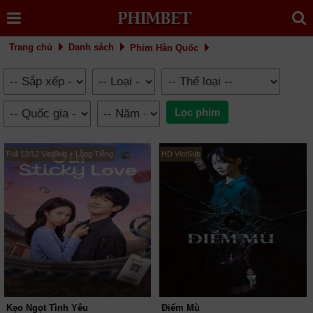
Trang chủ
Danh sách
Phim Hàn Quốc
Full 12/12 VietSub + Lồng Tiếng
HD VietSub
Kẹo Ngọt Tình Yêu
Điểm Mù