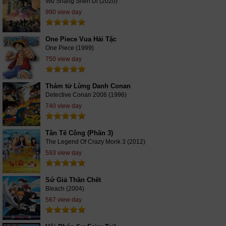
Wu Shang Shen Di (2020)
990 view day
One Piece Vua Hải Tặc
One Piece (1999)
750 view day
Thám tử Lừng Danh Conan
Detective Conan 2006 (1996)
740 view day
Tân Tế Công (Phần 3)
The Legend Of Crazy Monk 3 (2012)
593 view day
Sứ Giả Thần Chết
Bleach (2004)
567 view day