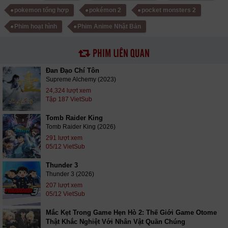
pokemon tổng hợp
pokémon 2
pocket monsters 2
Phim hoạt hình
Phim Anime Nhật Bản
PHIM LIÊN QUAN
Đan Đạo Chí Tôn
Supreme Alchemy (2023)
24,324 lượt xem
Tập 187 VietSub
Tomb Raider King
Tomb Raider King (2026)
291 lượt xem
05/12 VietSub
Thunder 3
Thunder 3 (2026)
207 lượt xem
05/12 VietSub
Mắc Kẹt Trong Game Hẹn Hò 2: Thế Giới Game Otome
Thật Khắc Nghiệt Với Nhân Vật Quần Chúng