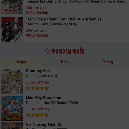
Trapped In A Dating Sim 2: The World Of Otome Games Is Tough For Mobs (2026)
286 lượt xem
04/12 VietSub
Trảm Thần: Phàm Trần Thần Vực (Phần 2)
Slay the Gods (Season 2) (2026)
535 lượt xem
08/10 VietSub
PHIM XEM NHIỀU
Ngày
Tuần
Tháng
Running Man
Running Man (2014)
1,465 view day
Mèo Máy Doraemon
Doraemon New TV Series (2005)
1,102 view day
Vô Thượng Thần Đế