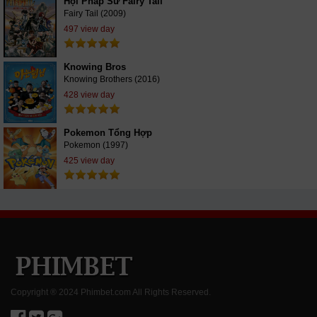
Hội Pháp Sư Fairy Tail
Fairy Tail (2009)
497 view day
Knowing Bros
Knowing Brothers (2016)
428 view day
Pokemon Tổng Hợp
Pokemon (1997)
425 view day
Copyright ® 2024 Phimbet.com All Rights Reserved.