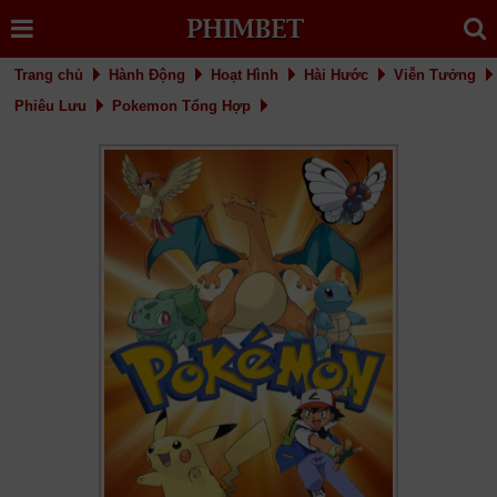
910
911
912
913
914
915
916
917
918
919
920
921
Trang chủ
Hành Động
Hoạt Hình
Hài Hước
Viễn Tưởng
922
923
924
925
926
927
Phiêu Lưu
Pokemon Tổng Hợp
928
929
930
931
932
933
934
935
936
937
938
939
940
941
942
943
944
945
946
947
948
949
950
951
952
953
954
955
956
957
958
959
960
961
962
963
964
965
966
967
968
969
970
971
972
973
974
975
976
977
978
979
980
981
982
983
984
985
986
987