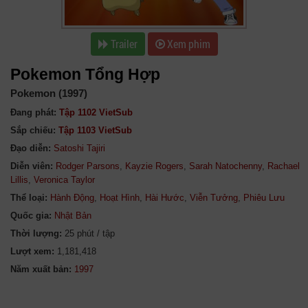
988
989
990
991
992
993
Trailer
Xem phim
994
995
996
997
998
999
Pokemon Tổng Hợp
1000
1001
1002
1003
1004
Pokemon (1997)
1005
1006
1007
1008
1009
Đang phát:
Tập 1102 VietSub
1010
1011
1012
1013
1014
Sắp chiếu:
Tập 1103 VietSub
1015
1016
1017
1018
1019
Đạo diễn:
Satoshi Tajiri
Diễn viên:
Rodger Parsons
,
Kayzie Rogers
,
Sarah Natochenny
,
Rachael
1020
1021
1022
1023
1024
Lillis
,
Veronica Taylor
1025
1026
1027
1028
1029
Thể loại:
Hành Động
,
Hoạt Hình
,
Hài Hước
,
Viễn Tưởng
,
Phiêu Lưu
Quốc gia:
Nhật Bản
1030
1031
1032
1033
1034
Thời lượng:
25 phút / tập
1035
1036
1037
1038
1039
Lượt xem:
1,181,418
1040
1041
1042
1043
1044
Năm xuất bản:
1045
1046
1047
1048
1049