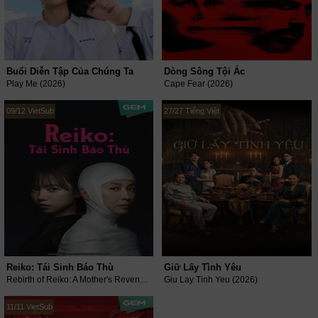
Buổi Diễn Tập Của Chúng Ta
Dòng Sông Tội Ác
Play Me (2026)
Cape Fear (2026)
09/12 VietSub
27/27 Tiếng Việt
Reiko: Tái Sinh Báo Thù
Giữ Lấy Tình Yêu
Rebirth of Reiko: A Mother's Revenge (2025)
Giu Lay Tinh Yeu (2026)
11/11 VietSub