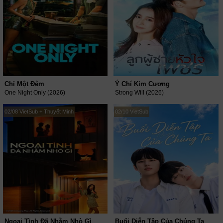
Chỉ Một Đêm
Ý Chí Kim Cương
One Night Only (2026)
Strong Will (2026)
02/08 VietSub + Thuyết Minh
02/10 VietSub
Ngoại Tình Đã Nhằm Nhò Gì
Buổi Diễn Tập Của Chúng Ta