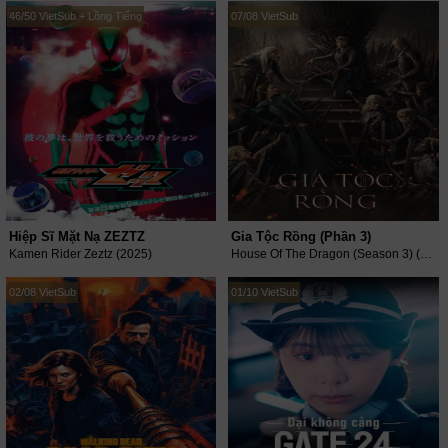
46/50 VietSub + Lồng Tiếng
07/08 VietSub
Hiệp Sĩ Mặt Nạ ZEZTZ
Gia Tộc Rồng (Phần 3)
Kamen Rider Zeztz (2025)
House Of The Dragon (Season 3) (2026)
02/08 VietSub
01/10 VietSub