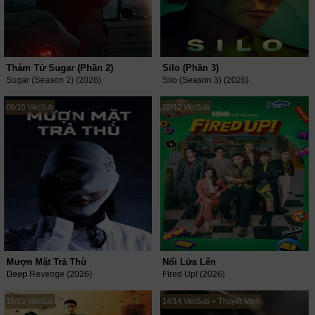
Thám Tử Sugar (Phần 2)
Silo (Phần 3)
Sugar (Season 2) (2026)
Silo (Season 3) (2026)
06/10 VietSub
02/12 VietSub
Mượn Mặt Trả Thù
Nổi Lửa Lên
Deep Revenge (2026)
Fired Up! (2026)
15/19 VietSub
14/14 VietSub + Thuyết Minh