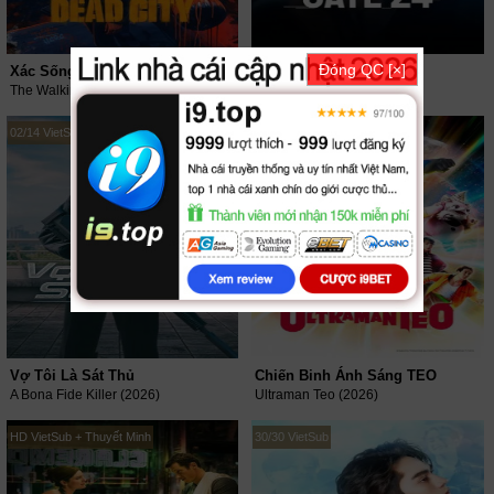
Đóng QC [×]
Xác Sống: Thành Phố Chết (Phần 3)
Đại Không Cảng Gate24
The Walking Dead: Dead City (Season 3) (2026)
GATE24: The Border (2026)
02/14 VietSub
05/28 VietSub + Lồng Tiếng
Vợ Tôi Là Sát Thủ
Chiến Binh Ánh Sáng TEO
A Bona Fide Killer (2026)
Ultraman Teo (2026)
HD VietSub + Thuyết Minh
30/30 VietSub