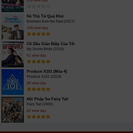
119 view day
Kẻ Thù Từ Quá Khứ
Enemies from the Past (2017)
109 view day
Cô Dâu Gián Điệp Của Tôi
My Secret Bride (2019)
91 view day
Produce X101 (Mùa 4)
Produce X101 (2019)
88 view day
Hội Pháp Sư Fairy Tail
Fairy Tail (2009)
82 view day