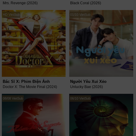
Mrs. Revenge (2026)
Black Coral (2026)
HD VietSub
01/10 VietSub
Bác Sĩ X: Phim Điện Ảnh
Người Yêu Xui Xẻo
Doctor X: The Movie Final (2024)
Unlucky Bae (2026)
08/08 VietSub
06/10 VietSub