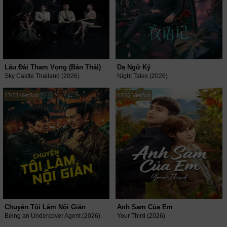
Lâu Đài Tham Vọng (Bản Thái)
Dạ Ngữ Ký
Sky Castle Thailand (2026)
Night Tales (2026)
17/23 VietSub
02/12 VietSub
Chuyện Tôi Làm Nội Gián
Anh Sam Của Em
Being an Undercover Agent (2026)
Your Third (2026)