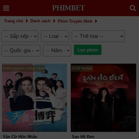
Trang chủ
Danh sách
Phim Truyền Hình
05/25 VietSub + Lồng Tiếng
27/30 VietSub
Ván Cờ Hôn Nhân
San Hô Đen