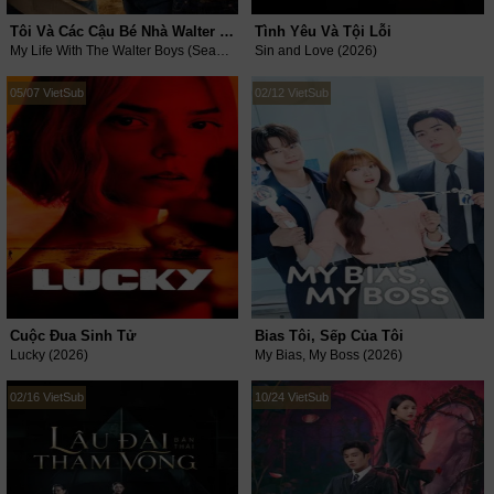
Tôi Và Các Cậu Bé Nhà Walter (Phần 3)
Tình Yêu Và Tội Lỗi
My Life With The Walter Boys (Season 3) (2026)
Sin and Love (2026)
05/07 VietSub
02/12 VietSub
Cuộc Đua Sinh Tử
Bias Tôi, Sếp Của Tôi
Lucky (2026)
My Bias, My Boss (2026)
02/16 VietSub
10/24 VietSub