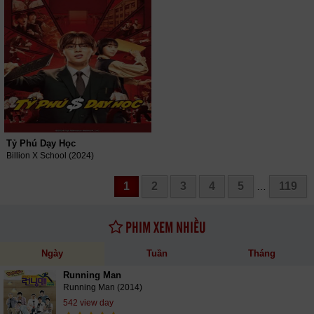
Tỷ Phú Dạy Học
Billion X School (2024)
1
2
3
4
5
119
…
PHIM XEM NHIỀU
Ngày
Tuần
Tháng
Running Man
Running Man (2014)
542 view day