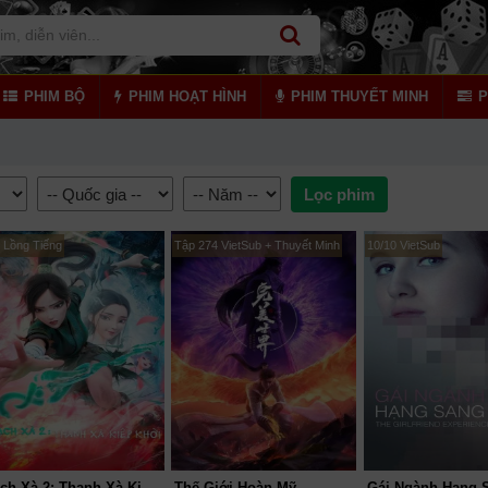
PHIM BỘ
PHIM HOẠT HÌNH
PHIM THUYẾT MINH
P
 Lồng Tiếng
Tập 274 VietSub + Thuyết Minh
10/10 VietSub
Bạch Xà 2: Thanh Xà Kiếp Khởi
Thế Giới Hoàn Mỹ