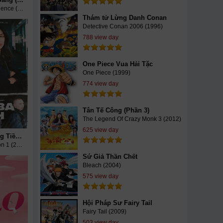
The Girlfriend Experience (Season 3) (2021)
Thám tử Lừng Danh Conan
Detective Conan 2006 (1996)
788 view day
One Piece Vua Hải Tặc
One Piece (1999)
774 view day
Tân Tế Công (Phần 3)
The Legend Of Crazy Monk 3 (2012)
625 view day
Snabba Cash Đồng Tiền Phi Pháp (Phần 1)
Snabba Cash Season 1 (2021)
Sứ Giả Thần Chết
Bleach (2004)
575 view day
Hội Pháp Sư Fairy Tail
Fairy Tail (2009)
503 view day