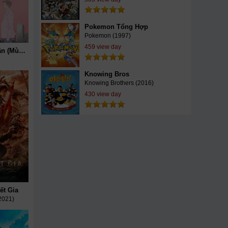
Pokemon Tổng Hợp
Pokemon (1997)
459 view day
Mảnh Đất Độc Thân (Mùa 29)
Knowing Bros
Knowing Brothers (2016)
430 view day
ết Gia
2021)