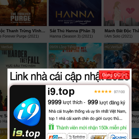
Cuộc Thanh Trừng Vĩnh Viễn
Sát Thủ Hanna (Phần 3)
e Forever Purge (2021)
Hanna (Season 3) (2021)
I Am Solo (2021)
 VietSub
09/09 Lồng Tiếng
HD VietSub
Đóng QC [×]
c Sâu Thù Hận
Maya Và Ba Chiến Binh Huyền Thoại
Ám Sát Tiểu Thuy
e Harder They Fall (2021)
Maya and the Three (2021)
A Writer's Odyssey (
14 Tiếng Việt
HD Lồng Tiếng
HD Lồng Tiếng