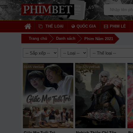
THỂ LOẠI
QUỐC GIA
PHIM LẺ
Trang chủ
Danh sách
Phim Năm 2021
01/05 VietSub
Tập 525 VietSub
HD
Giấc Mơ Tuổi Trẻ
Nghịch Thiên Chí Tôn