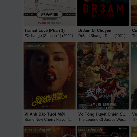
Transit Love (Phần 1)
Dr3am Dị Chuyện
EXchange (Season 1) (2021)
Dr3am Strange Tales (2021)
Th
08/08 VietSub
HD VietSub
HD
Vị Anh Đào Tươi Mới
Võ Tòng Huyết Chiến Sư Tử Lâu
Vự
Brand New Cherry Flavor (2021)
The Legend Of Justice Wusongs (2021)
Th
119/119 Tiếng Việt
06/06 Tiếng Việt
14/