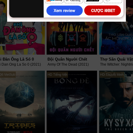
i Đàn Ông Là Số 0
Đội Quân Người Chết
i Dan Ong La So 0 (2021)
Army Of The Dead (2021)
06 VietSub
HD Tiếng Việt
HD Thuyết Minh