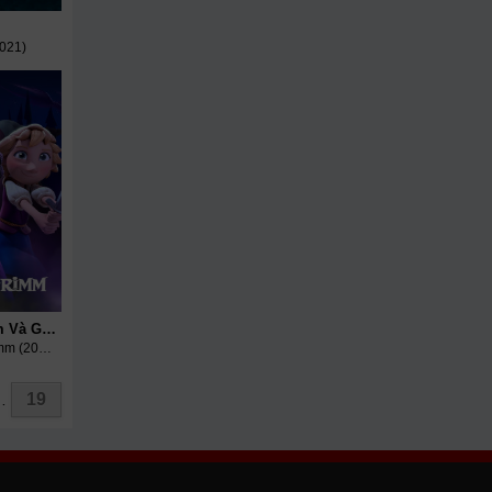
2021)
Truyện Cổ Hắc Ám Và Grimm
A Tale Dark And Grimm (2021)
19
…