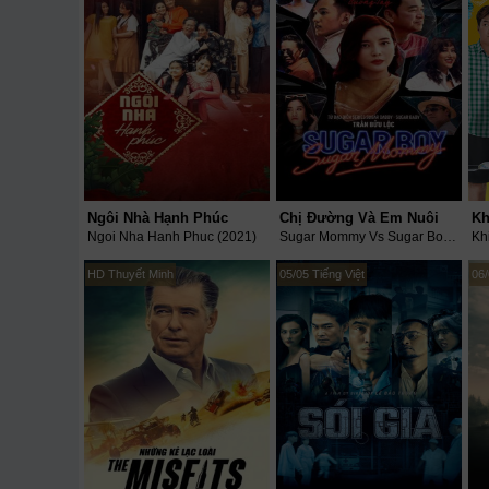
Ngôi Nhà Hạnh Phúc
Chị Đường Và Em Nuôi
Kh
Ngoi Nha Hanh Phuc (2021)
Sugar Mommy Vs Sugar Boy (2021)
Kh
HD Thuyết Minh
05/05 Tiếng Việt
06/