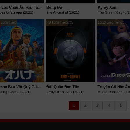
Bộ Lạc Châu Âu Hậu Tận Thế
Bóng Đè
Kỵ Sỹ Xanh
ibes Of Europa (2021)
The Ancestral (2021)
The Green Knight (
 Lồng Tiếng
HD Lồng Tiếng
10/10 Lồng Tiếng
Ohana Báu Vật Quý Giá Nhất
Đội Quân Đạo Tặc
nding 'Ohana (2021)
Army Of Thieves (2021)
1
2
3
4
5