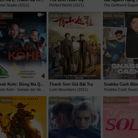
een Snake (2021)
Perfect World (2021)
 VietSub
38/38 VietSub
06/06 VietSub
Sarah Kohr: Bóng Ma Quá Khứ
Thanh Sơn Già Bất Trụ
Sarah Kohr - Geister der Vergangenheit (2021)
Lush Mountains (2021)
 VietSub
06/06 VietSub
Tập 237 VietSub