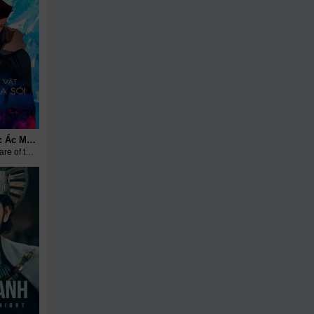
Thợ Săn Quái Vật: Ác Mộng Của Sói
The Witcher: Nightmare of the Wolf (2021)