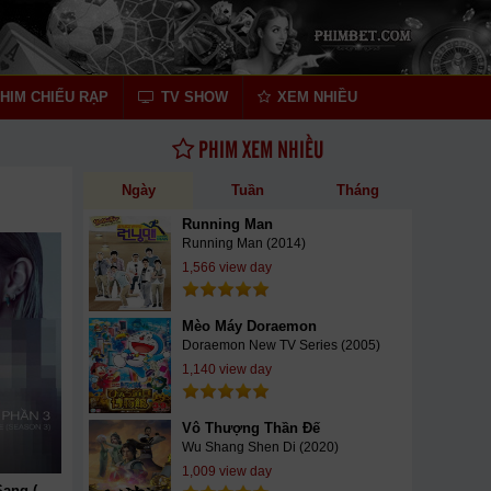
HIM CHIẾU RẠP
TV SHOW
XEM NHIỀU
PHIM XEM NHIỀU
Ngày
Tuần
Tháng
Running Man
Running Man (2014)
1,566 view day
Mèo Máy Doraemon
Doraemon New TV Series (2005)
1,140 view day
Vô Thượng Thần Đế
Wu Shang Shen Di (2020)
1,009 view day
Gái Ngành Hạng Sang (Phần 3)