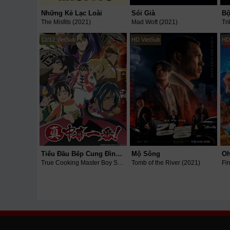
Những Kẻ Lạc Loài
Sói Già
The Misfits (2021)
Mad Woft (2021)
Tr
12/12 VietSub
HD VietSub
HD
Tiểu Đầu Bếp Cung Đình (Phần 2)
Mộ Sông
True Cooking Master Boy Season 2 (2021)
Tomb of the River (2021)
Fi