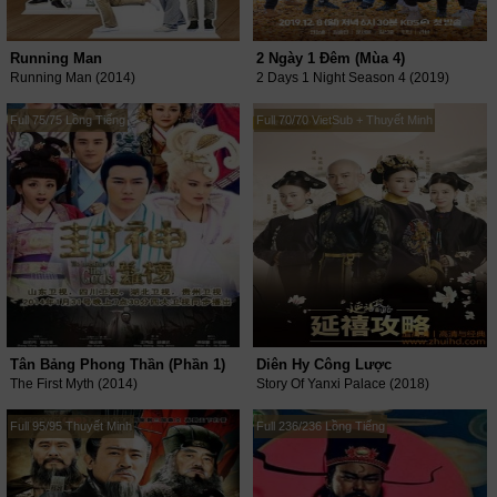
Running Man
2 Ngày 1 Đêm (Mùa 4)
Running Man (2014)
2 Days 1 Night Season 4 (2019)
Full 75/75 Lồng Tiếng
Full 70/70 VietSub + Thuyết Minh
Tân Bảng Phong Thần (Phần 1)
Diên Hy Công Lược
The First Myth (2014)
Story Of Yanxi Palace (2018)
Full 95/95 Thuyết Minh
Full 236/236 Lồng Tiếng