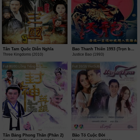
Tân Tam Quốc Diễn Nghĩa
Bao Thanh Thiên 1993 (Trọn bộ 10 Phần)
Three Kingdoms (2010)
Justice Bao (1993)
Full 80/80 Lồng Tiếng
Full 16/16 VietSub
Tân Bảng Phong Thần (Phần 2)
Bão Tố Cuộc Đời