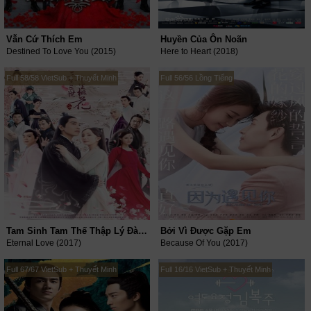
Vẫn Cứ Thích Em
Huyền Của Ôn Noãn
Destined To Love You (2015)
Here to Heart (2018)
Full 58/58 VietSub + Thuyết Minh
Full 56/56 Lồng Tiếng
Tam Sinh Tam Thế Thập Lý Đào Hoa
Bởi Vì Được Gặp Em
Eternal Love (2017)
Because Of You (2017)
Full 67/67 VietSub + Thuyết Minh
Full 16/16 VietSub + Thuyết Minh