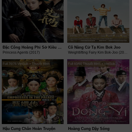
Đặc Công Hoàng Phi Sở Kiều Truyện
Cô Nàng Cử Tạ Kim Bok Joo
Princess Agents (2017)
Weightlifting Fairy Kim Bok-Joo (2016)
Full 76/76 VietSub + Thuyết Minh
Full 60/60 Thuyết Minh + VietSub
Hậu Cung Chân Hoàn Truyện
Hoàng Cung Dậy Sóng