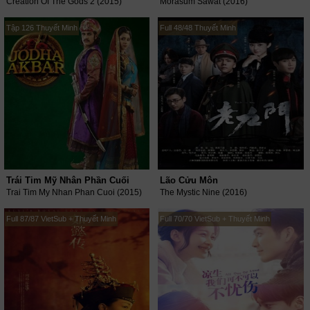
Creation Of The Gods 2 (2015)
Morasum Sawat (2016)
Tập 126 Thuyết Minh
Full 48/48 Thuyết Minh
Trái Tim Mỹ Nhân Phần Cuối
Lão Cửu Môn
Trai Tim My Nhan Phan Cuoi (2015)
The Mystic Nine (2016)
Full 87/87 VietSub + Thuyết Minh
Full 70/70 VietSub + Thuyết Minh