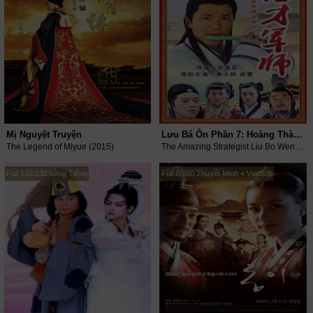
Mị Nguyệt Truyện
Lưu Bá Ôn Phần 7: Hoàng Thành Long Hổ Đấu
The Legend of Miyue (2015)
The Amazing Strategist Liu Bo Wen VII (2006)
Full 132/132 Lồng Tiếng
Full 60/60 Thuyết Minh + VietSub