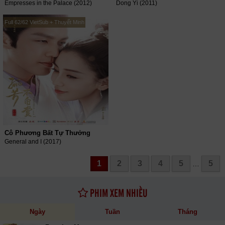
Empresses in the Palace (2012)
Dong Yi (2011)
Full 62/62 VietSub + Thuyết Minh
Cô Phương Bất Tự Thưởng
General and I (2017)
1
2
3
4
5
5
…
PHIM XEM NHIỀU
Ngày
Tuần
Tháng