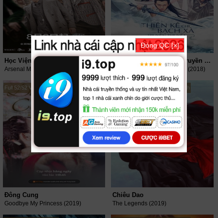
Đóng QC [×]
Học Viện Quân Sự Liệt Hỏa
Thanh Kê Chi Bạch Xà Truyền Thuyết
Arsenal Military Academy (2019)
The Destiny Of White Snake (2018)
Full 52/52 VietSub + Thuyết Minh
Full 56/56 VietSub + Thuyết Minh
Đông Cung
Chiêu Dao
Goodbye My Princess (2019)
The Legends (2019)