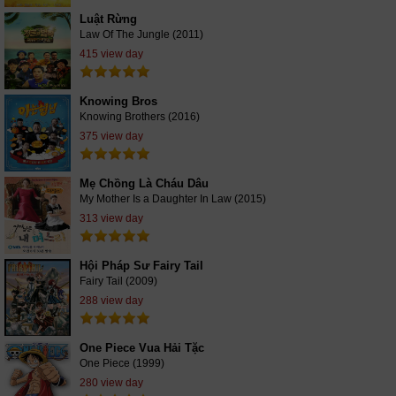
Luật Rừng
Law Of The Jungle (2011)
415 view day
Knowing Bros
Knowing Brothers (2016)
375 view day
Mẹ Chồng Là Cháu Dâu
My Mother Is a Daughter In Law (2015)
313 view day
Hội Pháp Sư Fairy Tail
Fairy Tail (2009)
288 view day
One Piece Vua Hải Tặc
One Piece (1999)
280 view day