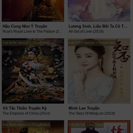
Hậu Cung Như Ý Truyện
Lương Sinh, Liệu Đôi Ta Có Thể Ngừng Đau Thương?
Ruyi's Royal Love In The Palace (2017)
All Out of Love (2018)
Full 96/96 VietSub + Thuyết Minh
Full 73/73 VietSub + Thuyết Minh
Võ Tắc Thiên Truyền Kỳ
Minh Lan Truyện
The Empress of China (2014)
The Story Of MingLan (2018)
Full 81/81 VietSub + Thuyết Minh
Full 191/191 Lồng Tiếng