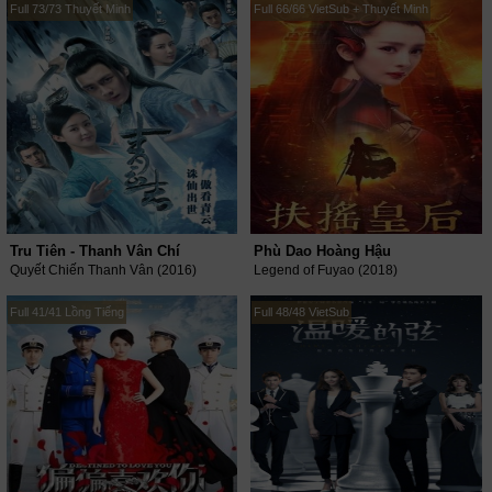
Full 73/73 Thuyết Minh
Full 66/66 VietSub + Thuyết Minh
Tru Tiên - Thanh Vân Chí
Phù Dao Hoàng Hậu
Quyết Chiến Thanh Vân (2016)
Legend of Fuyao (2018)
Full 41/41 Lồng Tiếng
Full 48/48 VietSub