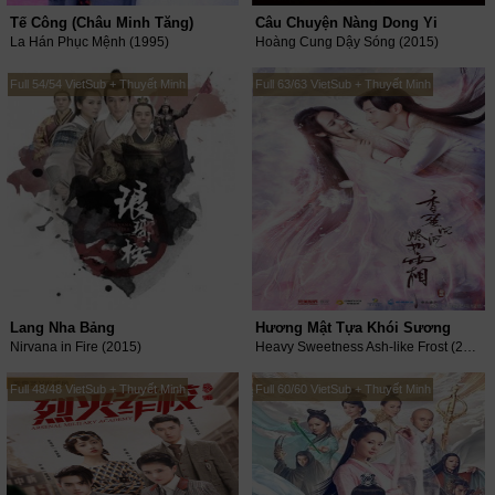
Tế Công (Châu Minh Tăng)
Câu Chuyện Nàng Dong Yi
La Hán Phục Mệnh (1995)
Hoàng Cung Dậy Sóng (2015)
Full 54/54 VietSub + Thuyết Minh
Full 63/63 VietSub + Thuyết Minh
Lang Nha Bảng
Hương Mật Tựa Khói Sương
Nirvana in Fire (2015)
Heavy Sweetness Ash-like Frost (2018)
Full 48/48 VietSub + Thuyết Minh
Full 60/60 VietSub + Thuyết Minh