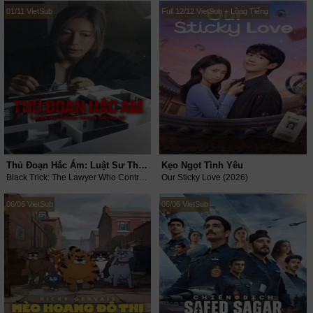
01/11 VietSub
Full 12/12 VietSub + Lồng Tiếng
Thủ Đoạn Hắc Ám: Luật Sư Thao Túng Công Lý
Kẹo Ngọt Tình Yêu
Black Trick: The Lawyer Who Controls Justice (2026)
Our Sticky Love (2026)
06/06 VietSub
06/06 VietSub