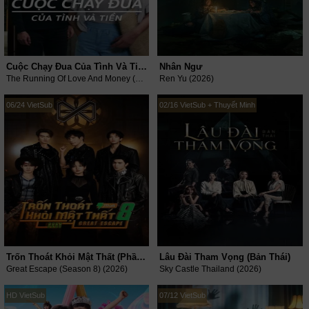
Cuộc Chạy Đua Của Tình Và Tiền
Nhân Ngư
The Running Of Love And Money (2026)
Ren Yu (2026)
06/24 VietSub
02/16 VietSub + Thuyết Minh
Trốn Thoát Khỏi Mật Thất (Phần 8)
Lâu Đài Tham Vọng (Bản Thái)
Great Escape (Season 8) (2026)
Sky Castle Thailand (2026)
HD VietSub
07/12 VietSub