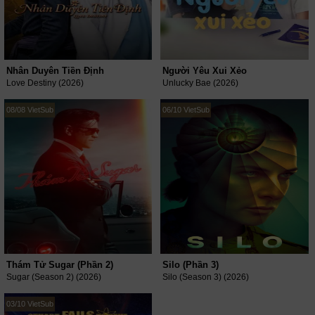
Nhân Duyên Tiền Định
Người Yêu Xui Xẻo
Love Destiny (2026)
Unlucky Bae (2026)
08/08 VietSub
06/10 VietSub
Thám Tử Sugar (Phần 2)
Silo (Phần 3)
Sugar (Season 2) (2026)
Silo (Season 3) (2026)
03/10 VietSub