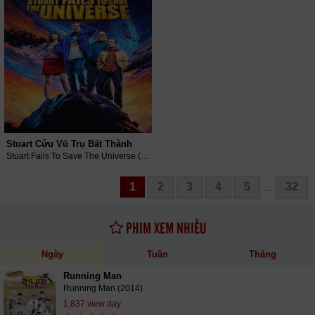
Stuart Cứu Vũ Trụ Bất Thành
Stuart Fails To Save The Universe (2026)
1
2
3
4
5
32
…
PHIM XEM NHIỀU
Ngày
Tuần
Tháng
Running Man
Running Man (2014)
1,837 view day