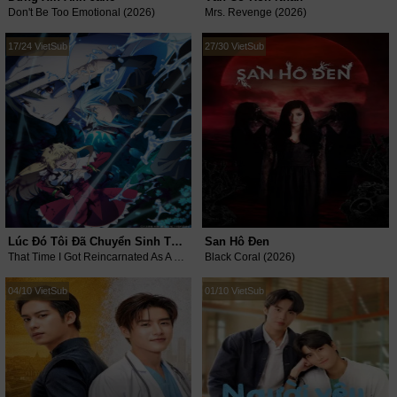
Don't Be Too Emotional (2026)
Mrs. Revenge (2026)
17/24 VietSub
27/30 VietSub
Lúc Đó Tôi Đã Chuyển Sinh Thành Slime (Phần 4)
San Hô Đen
That Time I Got Reincarnated As A Slime (Season 4) (2026)
Black Coral (2026)
04/10 VietSub
01/10 VietSub