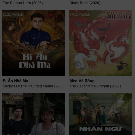
The Ribbon Hero (2026)
Black Torch (2026)
10/21 VietSub
07/12 VietSub
Bí Ẩn Nhà Ma
Mèo Và Rồng
Secrets Of The Haunted Manor (2026)
The Cat and the Dragon (2026)
11/19 VietSub
11/22 VietSub