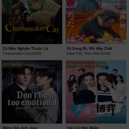
Cô Mèo Nghiện Thuốc Lá
Vẽ Xong Đi, Rồi Hãy Chết
Chainsmoker Cat (2026)
Draw This, Then Die! (2026)
07/12 VietSub
05/25 VietSub + Lồng Tiếng
Đừng Xin Anh Jane
Ván Cờ Hôn Nhân