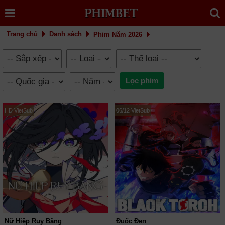
Trang chủ
Danh sách
Phim Năm 2026
HD VietSub
06/12 VietSub
Nữ Hiệp Ruy Băng
Đuốc Đen