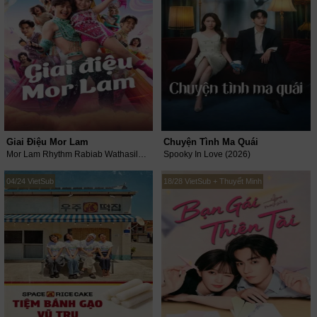
Giai Điệu Mor Lam
Chuyện Tình Ma Quái
Mor Lam Rhythm Rabiab Wathasilp (2026)
Spooky In Love (2026)
04/24 VietSub
18/28 VietSub + Thuyết Minh