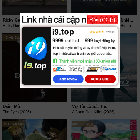
Đóng QC [×]
Ricky Gervais Mèo Hoang Đô Thị
Chiến Dịch Safed Sagar: Nhiệm Vụ Siêu Cao Của Không Quân
Ricky Gervais Alley Cats (2026)
Operation Safed Sagar: The Highest Air Force Mission (2026)
HD VietSub
03/14 VietSub + Thuyết Minh
Điểm Mù
Vợ Tôi Là Sát Thủ
The Eyes (2026)
A Bona Fide Killer (2026)
06/12 VietSub
06/12 VietSub