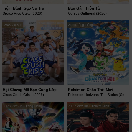
Tiệm Bánh Gạo Vũ Trụ
Bạn Gái Thiên Tài
Space Rice Cake (2026)
Genius Girlfriend (2026)
03/08 VietSub
21/45 Lồng Tiếng
Hội Chứng Mê Bạn Cùng Lớp
Pokémon Chân Trời Mới
Class Crush Crisis (2026)
Pokémon Horizons: The Series (Season 26) (2026)
06/28 VietSub + Lồng Tiếng
20/32 VietSub + Thuyết Minh