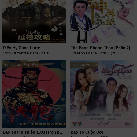
Diên Hy Công Lược
Tân Bảng Phong Thần (Phần 2)
Story Of Yanxi Palace (2018)
Creation Of The Gods 2 (2015)
Full 236/236 Lồng Tiếng
Full 16/16 VietSub
Bao Thanh Thiên 1993 (Trọn bộ 10 Phần)
Bão Tố Cuộc Đời