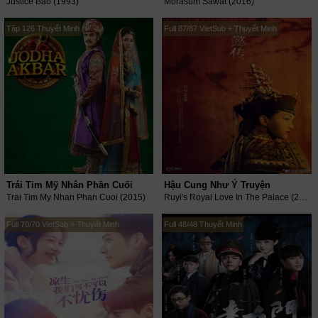
Justice Bao (1993)
Morasum Sawat (2016)
Tập 126 Thuyết Minh
Full 87/87 VietSub + Thuyết Minh
Trái Tim Mỹ Nhân Phần Cuối
Hậu Cung Như Ý Truyện
Trai Tim My Nhan Phan Cuoi (2015)
Ruyi's Royal Love In The Palace (2017)
Full 70/70 VietSub + Thuyết Minh
Full 48/48 Thuyết Minh