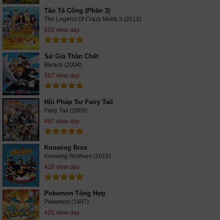
Tân Tế Công (Phần 3)
The Legend Of Crazy Monk 3 (2012)
593 view day
Sứ Giả Thần Chết
Bleach (2004)
567 view day
Hội Pháp Sư Fairy Tail
Fairy Tail (2009)
497 view day
Knowing Bros
Knowing Brothers (2016)
428 view day
Pokemon Tổng Hợp
Pokemon (1997)
425 view day