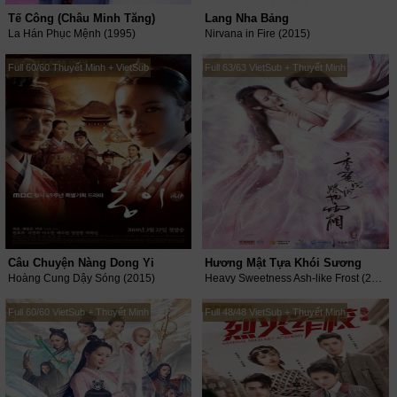
Tế Công (Châu Minh Tăng)
Lang Nha Bảng
La Hán Phục Mệnh (1995)
Nirvana in Fire (2015)
Full 60/60 Thuyết Minh + VietSub
Full 63/63 VietSub + Thuyết Minh
Câu Chuyện Nàng Dong Yi
Hương Mật Tựa Khói Sương
Hoàng Cung Dậy Sóng (2015)
Heavy Sweetness Ash-like Frost (2018)
Full 60/60 VietSub + Thuyết Minh
Full 48/48 VietSub + Thuyết Minh