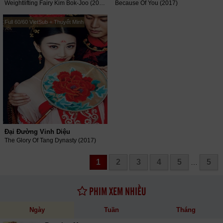
Weightlifting Fairy Kim Bok-Joo (2016)
Because Of You (2017)
Full 60/60 VietSub + Thuyết Minh
Đại Đường Vinh Diệu
The Glory Of Tang Dynasty (2017)
1
2
3
4
5
5
…
PHIM XEM NHIỀU
Ngày
Tuần
Tháng