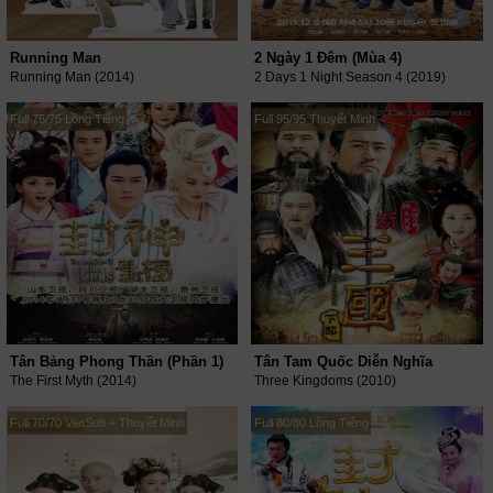
Running Man
2 Ngày 1 Đêm (Mùa 4)
Running Man (2014)
2 Days 1 Night Season 4 (2019)
Full 75/75 Lồng Tiếng
Full 95/95 Thuyết Minh
Tân Bảng Phong Thần (Phần 1)
Tân Tam Quốc Diễn Nghĩa
The First Myth (2014)
Three Kingdoms (2010)
Full 70/70 VietSub + Thuyết Minh
Full 80/80 Lồng Tiếng