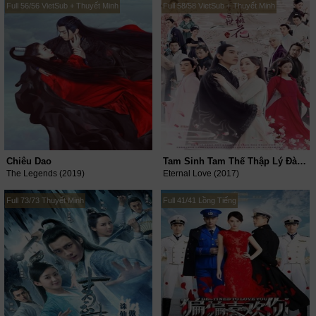
Full 56/56 VietSub + Thuyết Minh
Full 58/58 VietSub + Thuyết Minh
Chiêu Dao
Tam Sinh Tam Thế Thập Lý Đào Hoa
The Legends (2019)
Eternal Love (2017)
Full 73/73 Thuyết Minh
Full 41/41 Lồng Tiếng