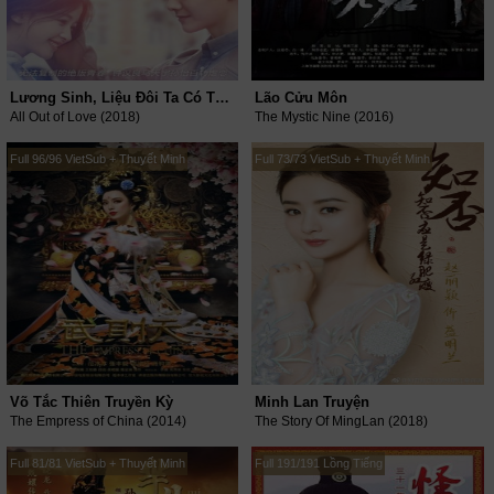
Lương Sinh, Liệu Đôi Ta Có Thể Ngừng Đau Thương?
Lão Cửu Môn
All Out of Love (2018)
The Mystic Nine (2016)
Full 96/96 VietSub + Thuyết Minh
Full 73/73 VietSub + Thuyết Minh
Võ Tắc Thiên Truyền Kỳ
Minh Lan Truyện
The Empress of China (2014)
The Story Of MingLan (2018)
Full 81/81 VietSub + Thuyết Minh
Full 191/191 Lồng Tiếng