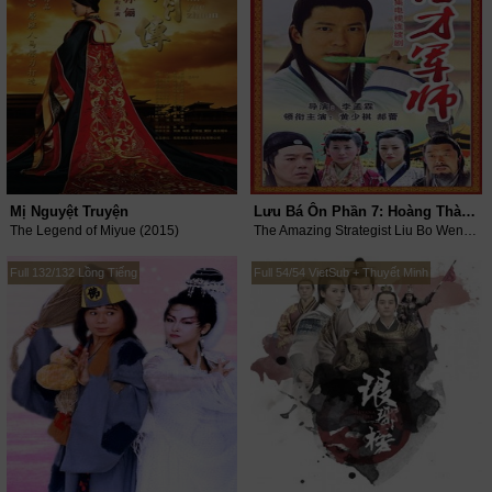
Mị Nguyệt Truyện
Lưu Bá Ôn Phần 7: Hoàng Thành Long Hổ Đấu
The Legend of Miyue (2015)
The Amazing Strategist Liu Bo Wen VII (2006)
Full 132/132 Lồng Tiếng
Full 54/54 VietSub + Thuyết Minh