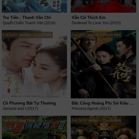
Tru Tiên - Thanh Vân Chí
Vẫn Cứ Thích Em
Quyết Chiến Thanh Vân (2016)
Destined To Love You (2015)
Full 62/62 VietSub + Thuyết Minh
Full 67/67 VietSub + Thuyết Minh
Cô Phương Bất Tự Thưởng
Đặc Công Hoàng Phi Sở Kiều Truyện
General and I (2017)
Princess Agents (2017)
Full 40/40 Lồng Tiếng
Full 76/76 VietSub + Thuyết Minh