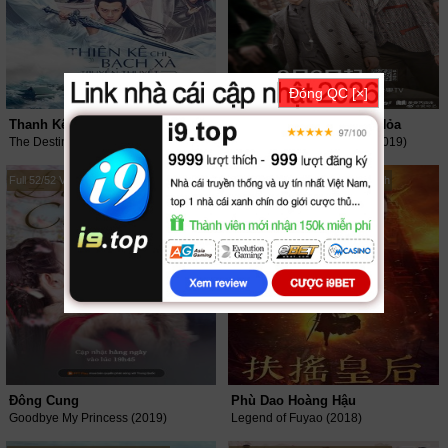
Đóng QC [×]
Thanh Kê Chi Bạch Xà Truyền Thuyết
Học Viện Quân Sự Liệt Hỏa
The Destiny Of White Snake (2018)
Arsenal Military Academy (2019)
Full 52/52 VietSub + Thuyết Minh
Full 66/66 VietSub + Thuyết Minh
Đông Cung
Phù Dao Hoàng Hậu
Goodbye My Princess (2019)
Legend of Fuyao (2018)