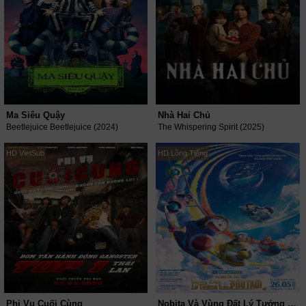
Ma Siêu Quậy
Nhà Hai Chủ
Beetlejuice Beetlejuice (2024)
The Whispering Spirit (2025)
HD VietSub
HD Lồng Tiếng
Phi Vụ Cuối Cùng
Nobita Và Vùng Đất Lý Tưởng Trên Bầu Trời