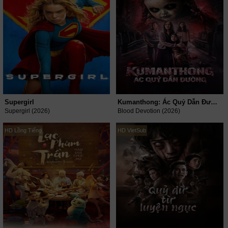
Supergirl
Kumanthong: Ác Quỷ Dẫn Đường
Supergirl (2026)
Blood Devotion (2026)
HD Lồng Tiếng
HD VietSub