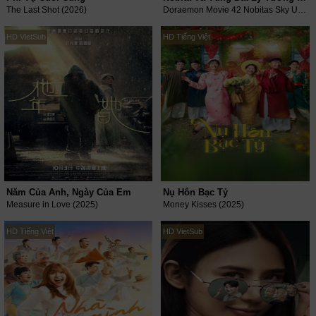
The Last Shot (2026)
Doraemon Movie 42 Nobitas Sky Utopia (2023)
HD VietSub
HD Tiếng Việt
Năm Của Anh, Ngày Của Em
Nụ Hôn Bạc Tỷ
Measure in Love (2025)
Money Kisses (2025)
HD Tiếng Việt
HD VietSub