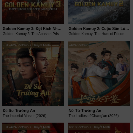
Golden Kamuy 3: Đột Kích Nhà Tù Abashiri
Golden Kamuy 2: Cuộc Săn Lùng Tù Nhân Ở Hokkaido
Golden Kamuy 3: The Abashiri Prison Raid (2026)
Golden Kamuy: The Hunt of Prisoners in Hokkaido (2024)
Full 24/24 VietSub + Thuyết Minh
24/24 VietSub
Đế Sư Trường An
Nữ Tử Trường An
The Imperial Master (2026)
The Ladies of Chang'an (2026)
Full 24/24 VietSub + Thuyết Minh
18/18 VietSub + Thuyết Minh