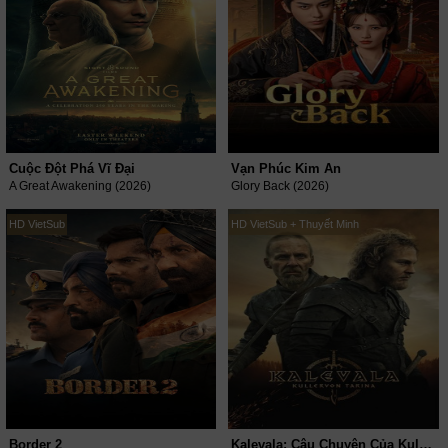
Cuộc Đột Phá Vĩ Đại
Vạn Phúc Kim An
A Great Awakening (2026)
Glory Back (2026)
HD VietSub
HD VietSub + Thuyết Minh
Border 2
Kalevala: Câu Chuyện Của Kullervo