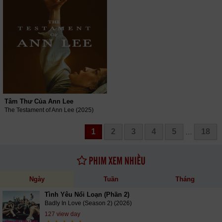
Tâm Thư Của Ann Lee
The Testament of Ann Lee (2025)
1
2
3
4
5
18
…
PHIM XEM NHIỀU
Ngày
Tuần
Tháng
Tình Yêu Nổi Loạn (Phần 2)
Badly In Love (Season 2) (2026)
127 view day