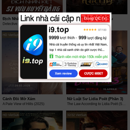
Đóng QC [×]
Địch Nhân Kiệt: Si Vưu Huyết Đằng
Quyết Chiến Vương Triều
Detective Dee: The Blood Tree of Chiyou (2019)
The Last Duel (2026)
HD VietSub
06/06 VietSub
Cảnh Đồi Mờ Xám
Nữ Luật Sư Lidia Poët (Phần 3)
A Pale View of Hills (2025)
The Law According to Lidia Poët (Season 3) (2026)
HD VietSub
32/32 VietSub