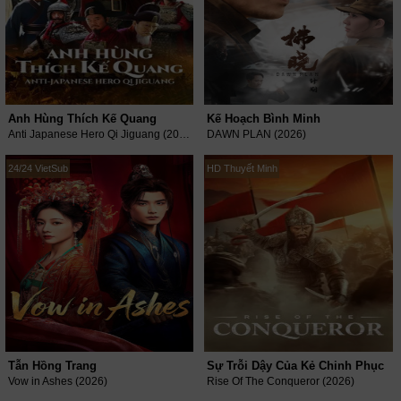
Anh Hùng Thích Kế Quang
Kế Hoạch Bình Minh
Anti Japanese Hero Qi Jiguang (2015)
DAWN PLAN (2026)
24/24 VietSub
HD Thuyết Minh
Tẫn Hồng Trang
Sự Trỗi Dậy Của Kẻ Chinh Phục
Vow in Ashes (2026)
Rise Of The Conqueror (2026)