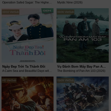
Operation Safed Sagar: The Highest Air Force Mission (2026)
Mystic Nine (2026)
10/10 VietSub
06/06 VietSub
Ngày Đẹp Trời Ta Thành Đôi
Vụ Đánh Bom Máy Bay Pan Am 103
A Calm Sea and Beautiful Days with You (2025)
The Bombing of Pan Am 103 (2026)
HD VietSub
09/09 VietSub