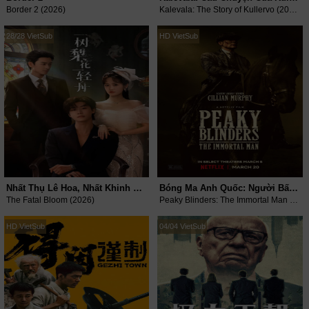
Border 2 (2026)
Kalevala: The Story of Kullervo (2026)
28/28 VietSub
HD VietSub
Nhất Thụ Lê Hoa, Nhất Khinh Châu
Bóng Ma Anh Quốc: Người Bất Tử
The Fatal Bloom (2026)
Peaky Blinders: The Immortal Man (2026)
HD VietSub
04/04 VietSub