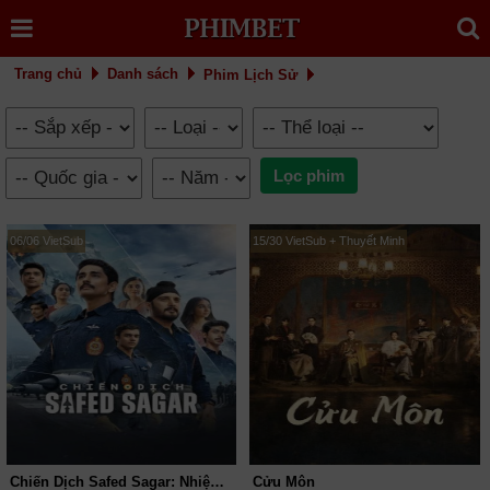
Trang chủ
Danh sách
Phim Lịch Sử
06/06 VietSub
15/30 VietSub + Thuyết Minh
Chiến Dịch Safed Sagar: Nhiệm Vụ Siêu Cao Của Không Quân
Cửu Môn