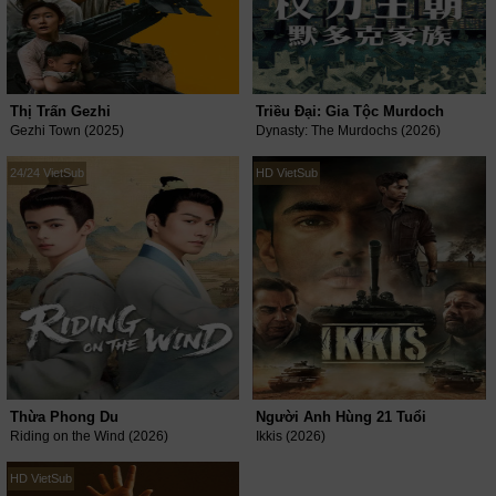
Thị Trấn Gezhi
Triều Đại: Gia Tộc Murdoch
Gezhi Town (2025)
Dynasty: The Murdochs (2026)
24/24 VietSub
HD VietSub
Thừa Phong Du
Người Anh Hùng 21 Tuổi
Riding on the Wind (2026)
Ikkis (2026)
HD VietSub