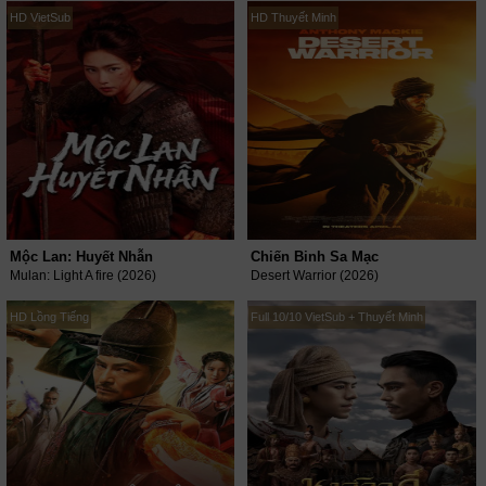
HD VietSub
HD Thuyết Minh
Mộc Lan: Huyết Nhẫn
Chiến Binh Sa Mạc
Mulan: Light A fire (2026)
Desert Warrior (2026)
HD Lồng Tiếng
Full 10/10 VietSub + Thuyết Minh