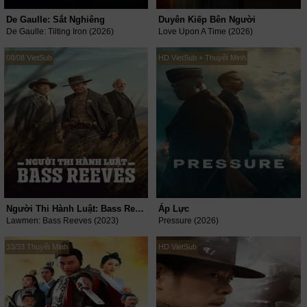
De Gaulle: Sắt Nghiêng
Duyên Kiếp Bên Người
De Gaulle: Tilting Iron (2026)
Love Upon A Time (2026)
08/08 VietSub
HD VietSub + Thuyết Minh
Người Thi Hành Luật: Bass Reeves
Áp Lực
Lawmen: Bass Reeves (2023)
Pressure (2026)
33/33 Thuyết Minh
HD VietSub