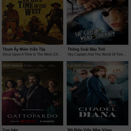
Thưở Ấy Miền Viễn Tây
Thống Soái Bầu Trời
Once Upon A Time In The West (1968)
Sky Captain And The World Of Tomorrow (2004)
06/06 VietSub
Full 06/06 VietSub
Con báo
Nữ Điệp Viên Nằm Vùng