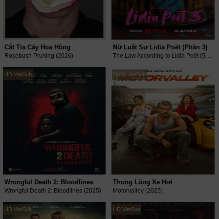
Cắt Tỉa Cây Hoa Hồng
Nữ Luật Sư Lidia Poët (Phần 3)
Rosebush Pruning (2026)
The Law According to Lidia Poët (Season 3) (2026)
HD VietSub
06/06 VietSub
Wrongful Death 2: Bloodlines
Thung Lũng Xe Hơi
Wrongful Death 2: Bloodlines (2025)
Motorvalley (2025)
HD VietSub
HD VietSub