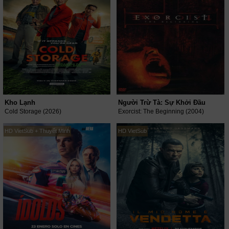
Kho Lạnh
Người Trừ Tà: Sự Khởi Đầu
Cold Storage (2026)
Exorcist: The Beginning (2004)
HD VietSub + Thuyết Minh
HD VietSub