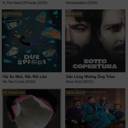
In The Hand Of Dante (2026)
Manipulation (2026)
08/08 VietSub
HD VietSub
Vài Xu Nhỏ, Rắc Rối Lớn
Săn Lùng Những Ông Trùm
My Two Cents (2026)
Boss Hunt (2015)
HD Thuyết Minh
06/06 VietSub