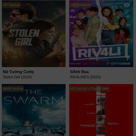
HD VietSub
14/14 VietSub
Nữ Tướng Cướp
G4nh Đua
Stolen Girl (2025)
RIV4LRIES (2025)
08/08 VietSub
HD VietSub + Thuyết Minh