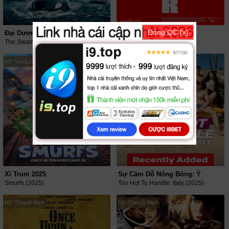
Đóng QC [×]
Đại Dương Thức Tỉnh
Kẻ Rình Mò
The Swarm (2023)
Lurker (2025)
HD VietSub + Thuyết Minh
08/08 VietSub
Xì Trum 2025
Sự Cám Dỗ Nóng Bỏng: Ý
Smurfs (2025)
Too Hot To Handle: Italy (2025)
HD Thuyết Minh
HD Thuyết Minh