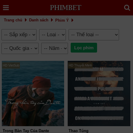
Trang chủ
Danh sách
Phim Ý
HD VietSub
HD Thuyết Minh
Trong Bàn Tay Của Dante
Thao Túng