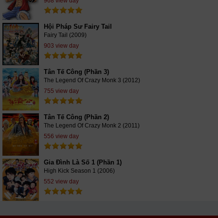
968 view day
Hội Pháp Sư Fairy Tail
Fairy Tail (2009)
903 view day
Tân Tế Công (Phần 3)
The Legend Of Crazy Monk 3 (2012)
755 view day
Tân Tế Công (Phần 2)
The Legend Of Crazy Monk 2 (2011)
556 view day
Gia Đình Là Số 1 (Phần 1)
High Kick Season 1 (2006)
552 view day