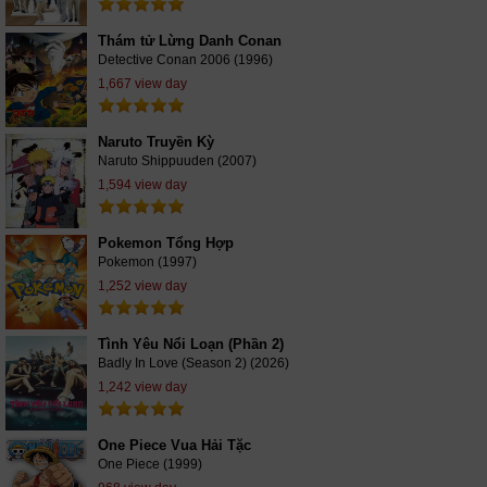
Thám tử Lừng Danh Conan
Detective Conan 2006 (1996)
1,667 view day
Naruto Truyền Kỳ
Naruto Shippuuden (2007)
1,594 view day
Pokemon Tổng Hợp
Pokemon (1997)
1,252 view day
Tình Yêu Nổi Loạn (Phần 2)
Badly In Love (Season 2) (2026)
1,242 view day
One Piece Vua Hải Tặc
One Piece (1999)