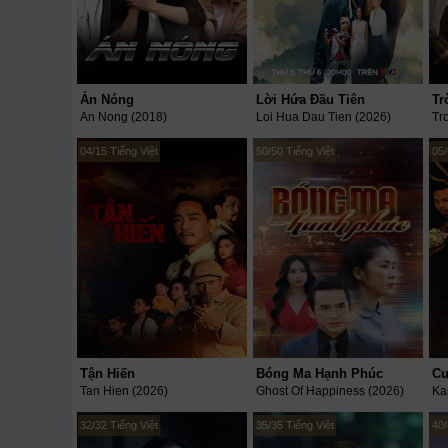
Án Nóng
Lời Hứa Đầu Tiên
Tr
An Nong (2018)
Loi Hua Dau Tien (2026)
Tr
04/15 Tiếng Việt
50/50 Tiếng Việt
05/
Tận Hiến
Bóng Ma Hạnh Phúc
Cu
Tan Hien (2026)
Ghost Of Happiness (2026)
32/32 Tiếng Việt
35/35 Tiếng Việt
40/