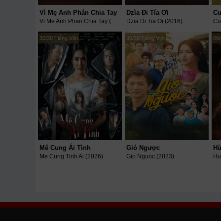
Vì Mẹ Anh Phán Chia Tay
Dzìa Đi Tía Ơi
Cu
Vi Me Anh Phan Chia Tay (2026)
Dzia Di Tia Oi (2016)
30/30 Tiếng Việt
30/30 Tiếng Việt
06/
Mê Cung Ái Tình
Gió Ngược
Hù
Me Cung Tinh Ai (2026)
Gio Nguoc (2023)