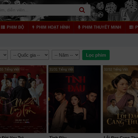
PHIM BỘ
PHIM HOẠT HÌNH
PHIM THUYẾT MINH
P
55 Tiếng Việt
31/31 Tiếng Việt
32/32 Tiếng Việt
 Đời Vay Trả
Tình Đầu
Lỗi Đạo Cang Th