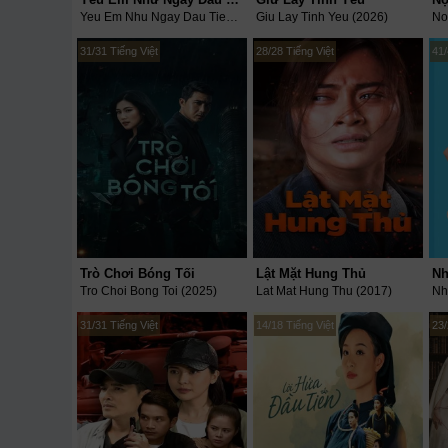
Yeu Em Nhu Ngay Dau Tien (2026)
Giu Lay Tinh Yeu (2026)
No
31/31 Tiếng Việt
28/28 Tiếng Việt
41/
Trò Chơi Bóng Tối
Lật Mặt Hung Thủ
Tro Choi Bong Toi (2025)
Lat Mat Hung Thu (2017)
31/31 Tiếng Việt
14/18 Tiếng Việt
23/