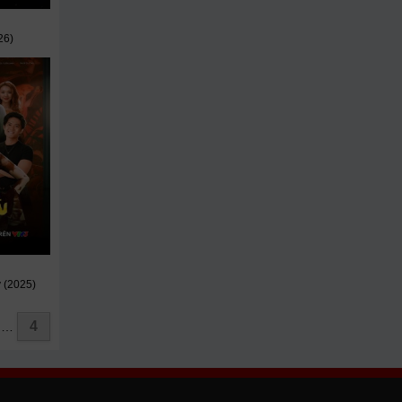
26)
 (2025)
4
…