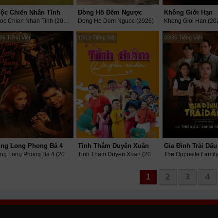
ộc Chiến Nhân Tình
Đồng Hồ Đếm Ngược
Không Giới Hạn
Cuoc Chien Nhan Tinh (2021)
Dong Ho Dem Nguoc (2026)
Khong Gioi Han (20
06 Tiếng Việt
13/13 Tiếng Việt
33/35 Tiếng Việt
ng Long Phong Bá 4
Tình Thắm Duyên Xuân
Gia Đình Trái Dấu
Hung Long Phong Ba 4 (2026)
Tinh Tham Duyen Xuan (2022)
The Opposite Family
1
2
3
4