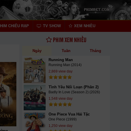
HIM CHIẾU RẠP
TV SHOW
XEM NHIỀU
PHIM XEM NHIỀU
Ngày
Tuần
Tháng
Running Man
Running Man (2014)
2,869 view day
Tình Yêu Nổi Loạn (Phần 2)
Badly In Love (Season 2) (2026)
1,548 view day
One Piece Vua Hải Tặc
One Piece (1999)
1,250 view day
ường