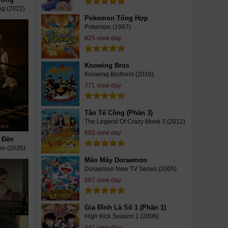
g (2022)
Pokemon Tổng Hợp
Pokemon (1997)
825 view day
Knowing Bros
Knowing Brothers (2016)
771 view day
Tân Tế Công (Phần 3)
The Legend Of Crazy Monk 3 (2012)
603 view day
 Đèn
en (2026)
Mèo Máy Doraemon
Doraemon New TV Series (2005)
567 view day
Gia Đình Là Số 1 (Phần 1)
High Kick Season 1 (2006)
441 view day