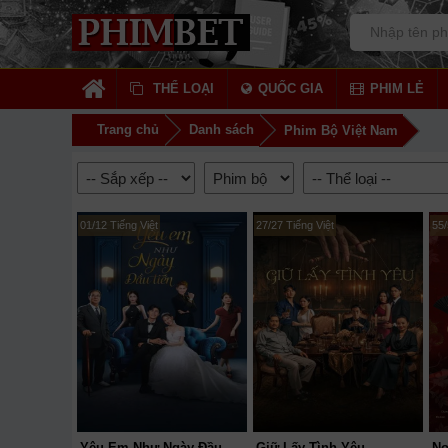
THỂ LOẠI
QUỐC GIA
PHIM LẺ
Trang chủ
Danh sách
Phim Bộ Việt Nam
01/12 Tiếng Việt
27/27 Tiếng Việt
55/
Yêu Em Như Ngày Đầu Tiên
Giữ Lấy Tình Yêu
Nợ