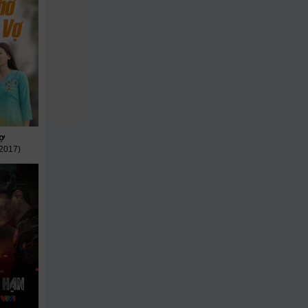
ợ
2017)