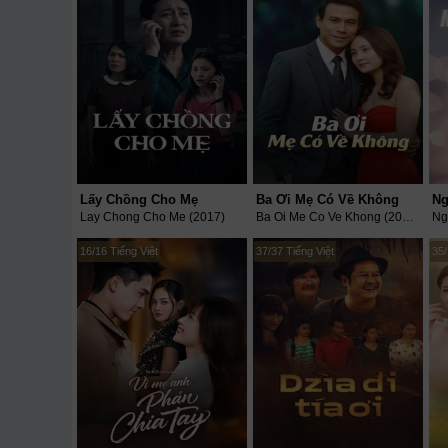
Lấy Chồng Cho Mẹ
Ba Ơi Mẹ Có Về Không
Ng
Lay Chong Cho Me (2017)
Ba Oi Me Co Ve Khong (2015)
Ng
16/16 Tiếng Việt
37/37 Tiếng Việt
35/