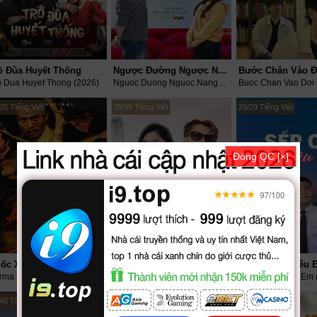
ò Đùa Huyết Thống
Ngược Đường Ngược Nắng
Bước Chân Vào Đ
o Dua Huyet Thong (2026)
Nguoc Duong Nguoc Nang (2026)
Buoc Chan Vao Doi 
05 Tiếng Việt
39/39 Tiếng Việt
29/29 Tiếng Việt
Đóng QC [×]
ốc Xe Âm Phủ
Cậu Ấm Cô Chiêu
Sếp Ơi Anh Yêu 
Karma In The Backseat (2026)
Cau Am Co Chieu (2025)
Sep Oi Anh Yeu Em 
40 Tiếng Việt
39/39 Tiếng Việt
34/34 Tiếng Việt