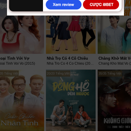
oại Tình Với Vợ
Nhà Trọ Có 4 Cô Chiêu
Chàng Khờ Mất V
oai Tinh Voi Vo (2015)
Nha Tro Co 4 Co Chieu (2019)
Chang Kho Mat Vo (
35 Tiếng Việt
20/20 Tiếng Việt
35/35 Tiếng Việt