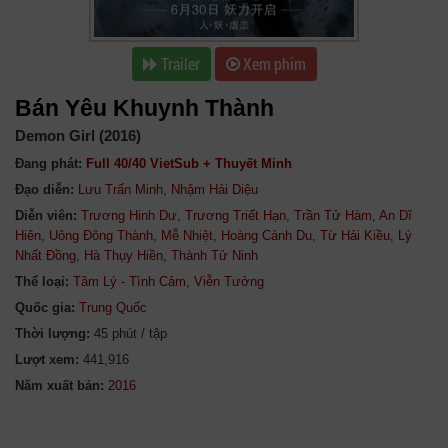
Trailer
Xem phim
Bán Yêu Khuynh Thành
Demon Girl (2016)
Đang phát:
Full 40/40 VietSub + Thuyết Minh
Đạo diễn:
Lưu Trấn Minh
,
Nhậm Hải Diệu
Diễn viên:
Trương Hinh Dư
,
Trương Triết Hạn
,
Trần Tử Hàm
,
An Dĩ
Hiên
,
Uông Đông Thành
,
Mễ Nhiệt
,
Hoàng Cảnh Du
,
Từ Hải Kiều
,
Lý
Nhất Đồng
,
Hà Thụy Hiền
,
Thành Tử Ninh
Thể loại:
Tâm Lý - Tình Cảm
,
Viễn Tưởng
Quốc gia:
Trung Quốc
Thời lượng:
45 phút / tập
Lượt xem:
441,916
Năm xuất bản: