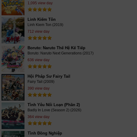
1,095 view day
Linh Kiếm Tôn
Linh Kiem Ton (2019)
712 view day
Boruto: Naruto Thế Hệ Kế Tiếp
Boruto: Naruto Next Generations (2017)
636 view day
Hội Pháp Sư Fairy Tail
Fairy Tail (2009)
390 view day
Tình Yêu Nổi Loạn (Phần 2)
Badly In Love (Season 2) (2026)
364 view day
Tình Đồng Nghiệp