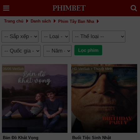
Trang chủ
Danh sách
Phim Tây Ban Nha
06/06 VietSub
HD VietSub + Thuyết Minh
Bản Đồ Khát Vọng
Buổi Tiệc Sinh Nhật