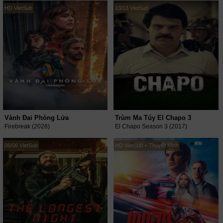
HD VietSub
13/13 VietSub
Vành Đai Phòng Lửa
Trùm Ma Túy El Chapo 3
Firebreak (2026)
El Chapo Season 3 (2017)
06/06 VietSub
HD VietSub + Thuyết Minh