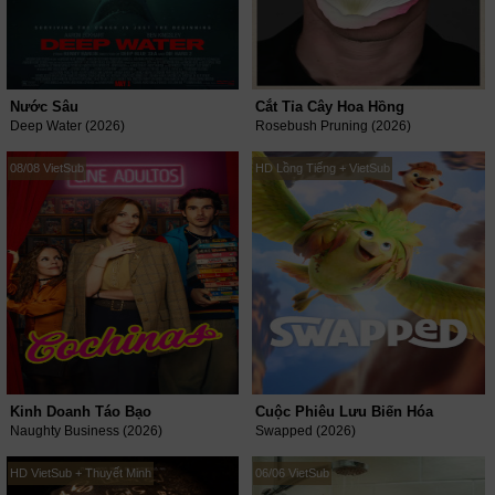
Nước Sâu
Cắt Tỉa Cây Hoa Hồng
Deep Water (2026)
Rosebush Pruning (2026)
08/08 VietSub
HD Lồng Tiếng + VietSub
Kinh Doanh Táo Bạo
Cuộc Phiêu Lưu Biến Hóa
Naughty Business (2026)
Swapped (2026)
HD VietSub + Thuyết Minh
06/06 VietSub