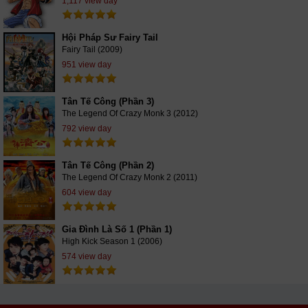
1,117 view day
Hội Pháp Sư Fairy Tail
Fairy Tail (2009)
951 view day
Tân Tế Công (Phần 3)
The Legend Of Crazy Monk 3 (2012)
792 view day
Tân Tế Công (Phần 2)
The Legend Of Crazy Monk 2 (2011)
604 view day
Gia Đình Là Số 1 (Phần 1)
High Kick Season 1 (2006)
574 view day