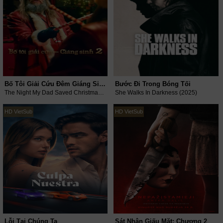
Bố Tôi Giải Cứu Đêm Giáng Sinh 2
Bước Đi Trong Bóng Tối
The Night My Dad Saved Christmas 2 (2025)
She Walks In Darkness (2025)
HD VietSub
HD VietSub
Lỗi Tại Chúng Ta
Sát Nhân Giấu Mặt: Chương 2