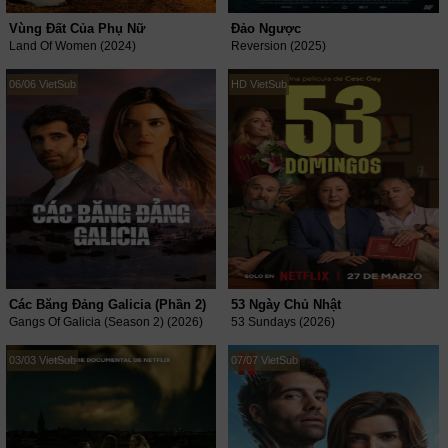
Vùng Đất Của Phụ Nữ
Đảo Ngược
Land Of Women (2024)
Reversion (2025)
06/06 VietSub
HD VietSub
Các Băng Đảng Galicia (Phần 2)
53 Ngày Chủ Nhật
Gangs Of Galicia (Season 2) (2026)
53 Sundays (2026)
03/03 VietSub
07/07 VietSub