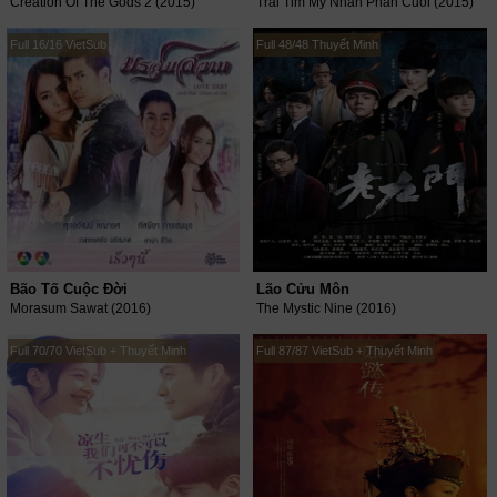
Creation Of The Gods 2 (2015)
Trai Tim My Nhan Phan Cuoi (2015)
Full 16/16 VietSub
Full 48/48 Thuyết Minh
Bão Tố Cuộc Đời
Lão Cửu Môn
Morasum Sawat (2016)
The Mystic Nine (2016)
Full 70/70 VietSub + Thuyết Minh
Full 87/87 VietSub + Thuyết Minh