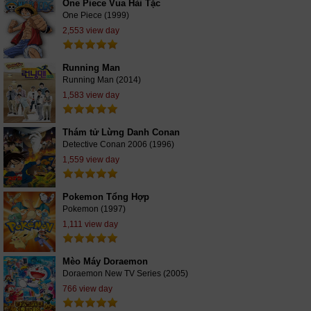
One Piece Vua Hải Tặc
One Piece (1999)
2,553 view day
Running Man
Running Man (2014)
1,583 view day
Thám tử Lừng Danh Conan
Detective Conan 2006 (1996)
1,559 view day
Pokemon Tổng Hợp
Pokemon (1997)
1,111 view day
Mèo Máy Doraemon
Doraemon New TV Series (2005)
766 view day