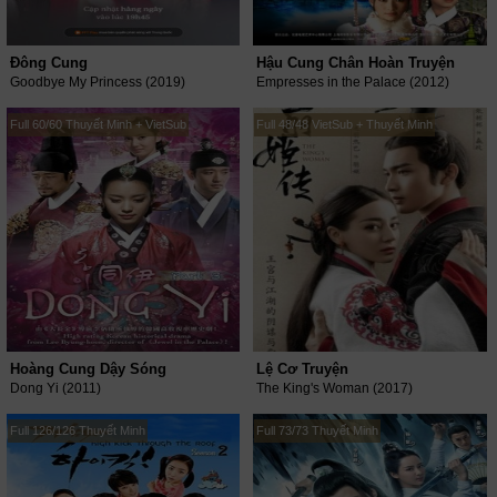
Đông Cung
Hậu Cung Chân Hoàn Truyện
Goodbye My Princess (2019)
Empresses in the Palace (2012)
Full 60/60 Thuyết Minh + VietSub
Full 48/48 VietSub + Thuyết Minh
Hoàng Cung Dậy Sóng
Lệ Cơ Truyện
Dong Yi (2011)
The King's Woman (2017)
Full 126/126 Thuyết Minh
Full 73/73 Thuyết Minh