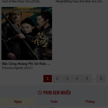
God of War Zhao Yun (2016)
Weightlifting Fairy Kim Bok-Joo (2016)
Full 67/67 VietSub + Thuyết Minh
Đặc Công Hoàng Phi Sở Kiều Truyện
Princess Agents (2017)
1
2
3
4
5
5
…
PHIM XEM NHIỀU
Ngày
Tuần
Tháng