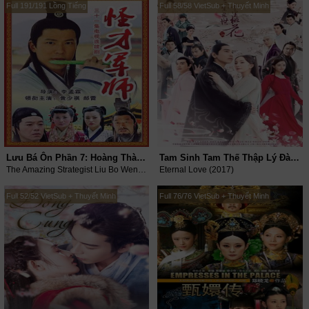
Full 191/191 Lồng Tiếng
Full 58/58 VietSub + Thuyết Minh
Lưu Bá Ôn Phần 7: Hoàng Thành Long Hổ Đấu
Tam Sinh Tam Thế Thập Lý Đào Hoa
The Amazing Strategist Liu Bo Wen VII (2006)
Eternal Love (2017)
Full 52/52 VietSub + Thuyết Minh
Full 76/76 VietSub + Thuyết Minh