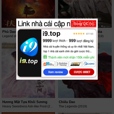
Đóng QC [×]
Phù Dao Hoàng Hậu
Học Viện Quân Sự Liệt Hỏa
Legend of Fuyao (2018)
Arsenal Military Academy (2019)
Full 63/63 VietSub + Thuyết Minh
Full 56/56 VietSub + Thuyết Minh
Hương Mật Tựa Khói Sương
Chiêu Dao
Heavy Sweetness Ash-like Frost (2018)
The Legends (2019)