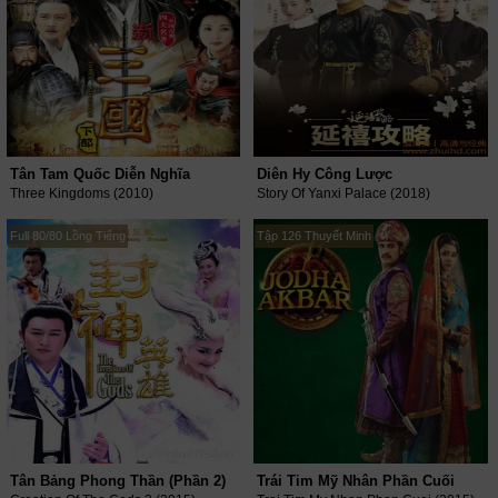
Tân Tam Quốc Diễn Nghĩa
Diên Hy Công Lược
Three Kingdoms (2010)
Story Of Yanxi Palace (2018)
Full 80/80 Lồng Tiếng
Tập 126 Thuyết Minh
Tân Bảng Phong Thần (Phần 2)
Trái Tim Mỹ Nhân Phần Cuối