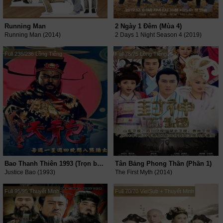
Running Man
2 Ngày 1 Đêm (Mùa 4)
Running Man (2014)
2 Days 1 Night Season 4 (2019)
Full 236/236 Lồng Tiếng
Full 75/75 Lồng Tiếng
Bao Thanh Thiên 1993 (Trọn bộ 10 Phần)
Tân Bảng Phong Thần (Phần 1)
Justice Bao (1993)
The First Myth (2014)
Full 95/95 Thuyết Minh
Full 70/70 VietSub + Thuyết Minh