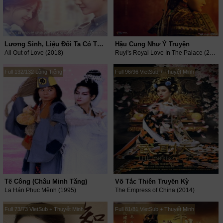
Lương Sinh, Liệu Đôi Ta Có Thể Ngừng Đau Thương?
Hậu Cung Như Ý Truyện
All Out of Love (2018)
Ruyi's Royal Love In The Palace (2017)
Full 132/132 Lồng Tiếng
Full 96/96 VietSub + Thuyết Minh
Tế Công (Châu Minh Tăng)
Võ Tắc Thiên Truyền Kỳ
La Hán Phục Mệnh (1995)
The Empress of China (2014)
Full 73/73 VietSub + Thuyết Minh
Full 81/81 VietSub + Thuyết Minh