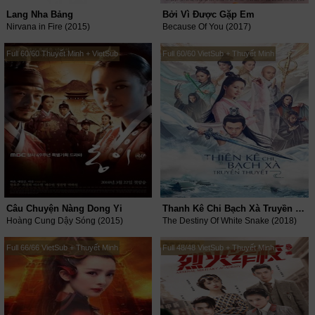
Lang Nha Bảng
Bởi Vì Được Gặp Em
Nirvana in Fire (2015)
Because Of You (2017)
Full 60/60 Thuyết Minh + VietSub
Full 60/60 VietSub + Thuyết Minh
Câu Chuyện Nàng Dong Yi
Thanh Kê Chi Bạch Xà Truyền Thuyết
Hoàng Cung Dậy Sóng (2015)
The Destiny Of White Snake (2018)
Full 66/66 VietSub + Thuyết Minh
Full 48/48 VietSub + Thuyết Minh