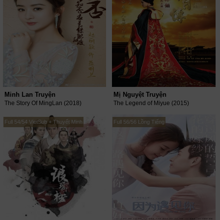
Minh Lan Truyện
Mị Nguyệt Truyện
The Story Of MingLan (2018)
The Legend of Miyue (2015)
Full 54/54 VietSub + Thuyết Minh
Full 56/56 Lồng Tiếng