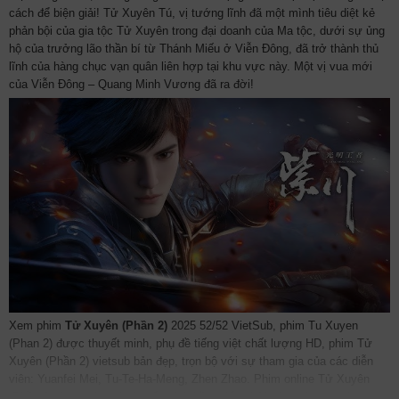
cách để biện giải! Tử Xuyên Tú, vị tướng lĩnh đã một mình tiêu diệt kẻ
phản bội của gia tộc Tử Xuyên trong đại doanh của Ma tộc, dưới sự ủng
hộ của trưởng lão thần bí từ Thánh Miếu ở Viễn Đông, đã trở thành thủ
lĩnh của hàng chục vạn quân liên hợp tại khu vực này. Một vị vua mới
của Viễn Đông – Quang Minh Vương đã ra đời!
Xem phim
Tử Xuyên (Phần 2)
2025 52/52 VietSub, phim Tu Xuyen
(Phan 2) được thuyết minh, phụ đề tiếng việt chất lượng HD, phim Tử
Xuyên (Phần 2) vietsub bản đẹp, trọn bộ với sự tham gia của các diễn
viên: Yuanfei Mei, Tu-Te-Ha-Meng, Zhen Zhao. Phim online Tử Xuyên
(Phần 2) được vietsub thuyết minh Lồng tiếng bởi các subteam như