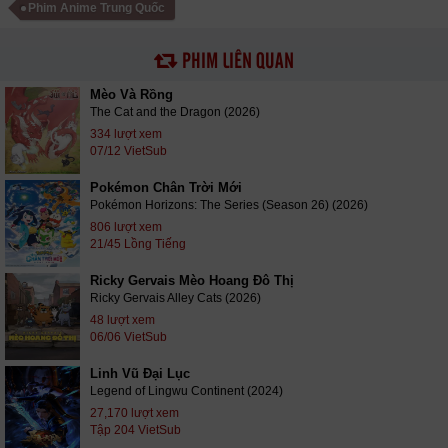
Phim Anime Trung Quốc
PHIM LIÊN QUAN
Mèo Và Rồng
The Cat and the Dragon (2026)
334 lượt xem
07/12 VietSub
Pokémon Chân Trời Mới
Pokémon Horizons: The Series (Season 26) (2026)
806 lượt xem
21/45 Lồng Tiếng
Ricky Gervais Mèo Hoang Đô Thị
Ricky Gervais Alley Cats (2026)
48 lượt xem
06/06 VietSub
Linh Vũ Đại Lục
Legend of Lingwu Continent (2024)
27,170 lượt xem
Tập 204 VietSub