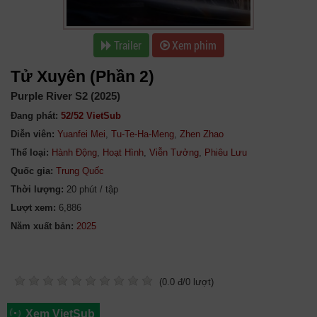
Trailer
Xem phim
Tử Xuyên (Phần 2)
Purple River S2 (2025)
Đang phát:
52/52 VietSub
Diễn viên:
Yuanfei Mei
,
Tu-Te-Ha-Meng
,
Zhen Zhao
Thể loại:
Hành Động
,
Hoạt Hình
,
Viễn Tưởng
,
Phiêu Lưu
Quốc gia:
Trung Quốc
Thời lượng:
20 phút / tập
Lượt xem:
6,886
Năm xuất bản:
(
0.0
đ/
0
lượt)
Xem VietSub