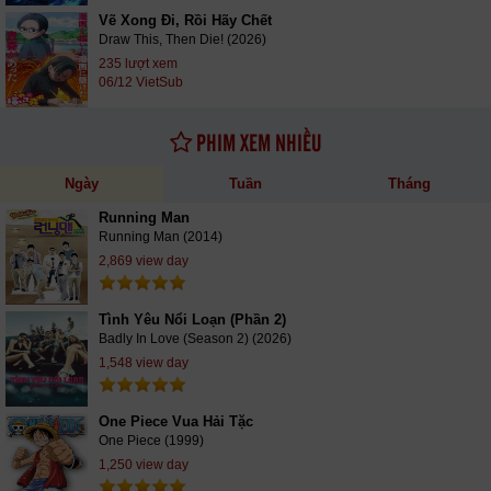
Vẽ Xong Đi, Rồi Hãy Chết
Draw This, Then Die! (2026)
235 lượt xem
06/12 VietSub
PHIM XEM NHIỀU
Ngày
Tuần
Tháng
Running Man
Running Man (2014)
2,869 view day
Tình Yêu Nổi Loạn (Phần 2)
Badly In Love (Season 2) (2026)
1,548 view day
One Piece Vua Hải Tặc
One Piece (1999)
1,250 view day