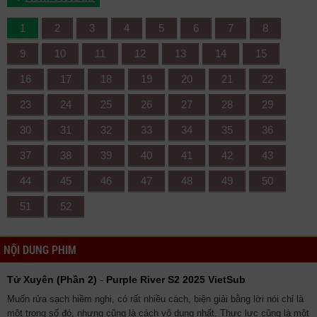
1
2
3
4
5
6
7
8
9
10
11
12
13
14
15
16
17
18
19
20
21
22
23
24
25
26
27
28
29
30
31
32
33
34
35
36
37
38
39
40
41
42
43
44
45
46
47
48
49
50
51
52
NỘI DUNG PHIM
Tử Xuyên (Phần 2)
-
Purple River S2 2025 VietSub
Muốn rửa sạch hiềm nghi, có rất nhiều cách, biện giải bằng lời nói chỉ là
một trong số đó, nhưng cũng là cách vô dụng nhất. Thực lực cũng là một