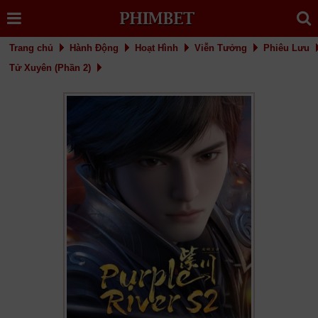
Trang chủ
Hành Động
Hoạt Hình
Viễn Tưởng
Phiêu Lưu
Tử Xuyên (Phần 2)