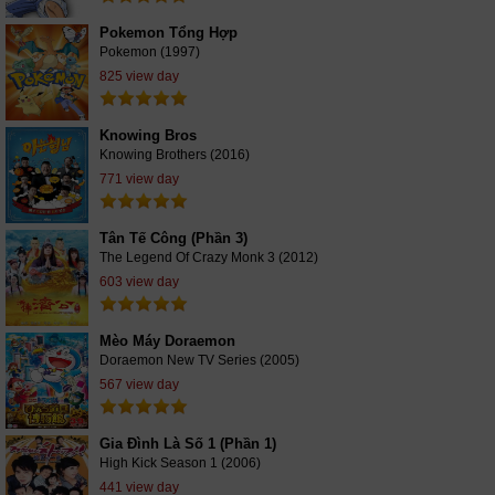
Pokemon Tổng Hợp
Pokemon (1997)
825 view day
Knowing Bros
Knowing Brothers (2016)
771 view day
Tân Tế Công (Phần 3)
The Legend Of Crazy Monk 3 (2012)
603 view day
Mèo Máy Doraemon
Doraemon New TV Series (2005)
567 view day
Gia Đình Là Số 1 (Phần 1)
High Kick Season 1 (2006)
441 view day