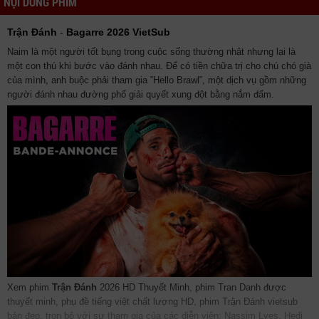
NỘI DUNG PHIM
Trận Đánh
-
Bagarre 2026 VietSub
Naim là một người tốt bụng trong cuộc sống thường nhật nhưng lại là
một con thú khi bước vào đánh nhau. Để có tiền chữa trị cho chú chó già
của mình, anh buộc phải tham gia ‟Hello Brawl‟, một dịch vụ gồm những
người đánh nhau đường phố giải quyết xung đột bằng nắm đấm.
Xem phim
Trận Đánh
2026 HD Thuyết Minh, phim Tran Danh được
thuyết minh, phụ đề tiếng việt chất lượng HD, phim Trận Đánh vietsub
bản đẹp, trọn bộ với sự tham gia của các diễn viên: Nassim Lyes, Hedi