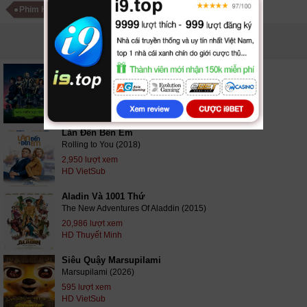
Phim Hành Động Pháp
PHIM LIÊN QUAN
Ma Siêu Quậy
Beetlejuice Beetlejuice (2024)
414 lượt xem
HD VietSub
Lăn Đến Bên Em
Rolling to You (2018)
2,950 lượt xem
HD VietSub
Aladin Và 1001 Thứ
The New Adventures Of Aladdin (2015)
20,986 lượt xem
HD Thuyết Minh
Siêu Quậy Marsupilami
Marsupilami (2026)
595 lượt xem
HD VietSub