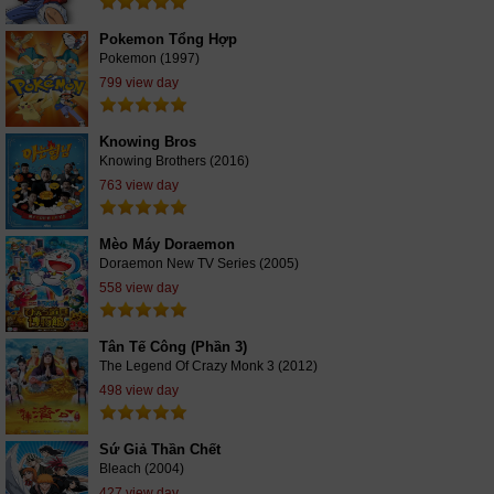
Pokemon Tổng Hợp
Pokemon (1997)
799 view day
Knowing Bros
Knowing Brothers (2016)
763 view day
Mèo Máy Doraemon
Doraemon New TV Series (2005)
558 view day
Tân Tế Công (Phần 3)
The Legend Of Crazy Monk 3 (2012)
498 view day
Sứ Giả Thần Chết
Bleach (2004)
427 view day