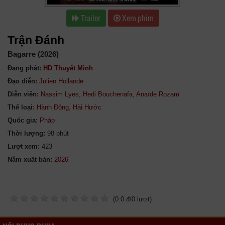
Trailer
Xem phim
Trận Đánh
Bagarre (2026)
Đang phát:
HD Thuyết Minh
Đạo diễn:
Julien Hollande
Diễn viên:
Nassim Lyes
,
Hedi Bouchenafa
,
Anaïde Rozam
Thể loại:
Hành Động
,
Hài Hước
Quốc gia:
Pháp
Thời lượng:
98 phút
Lượt xem:
423
Năm xuất bản:
(
0.0
đ/
0
lượt)