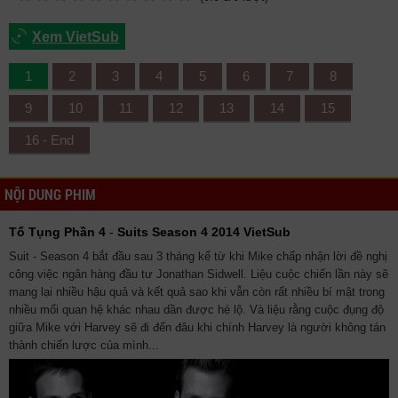
Xem VietSub
1
2
3
4
5
6
7
8
9
10
11
12
13
14
15
16 - End
NỘI DUNG PHIM
Tố Tụng Phần 4
-
Suits Season 4 2014 VietSub
Suit - Season 4 bắt đầu sau 3 tháng kể từ khi Mike chấp nhận lời đề nghị
công việc ngân hàng đầu tư Jonathan Sidwell. Liệu cuộc chiến lần này sẽ
mang lại nhiều hậu quả và kết quả sao khi vẫn còn rất nhiều bí mật trong
nhiều mối quan hệ khác nhau dần được hé lộ. Và liệu rằng cuộc đụng độ
giữa Mike với Harvey sẽ đi đến đâu khi chính Harvey là người không tán
thành chiến lược của mình...