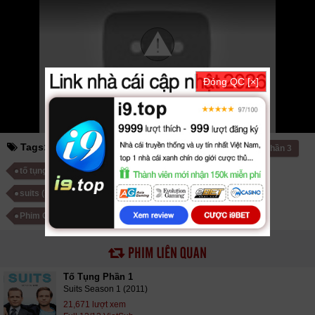
hoathinh
kungfu
hhpanda
... Thể loại phim: Tâm Lý - Tình Cảm, Hài
Hước, Truyền Hình cập nhật phụ đề Vietsub nhanh nhất, xem online
nhanh nhất. Tải link fshare drive và download phim Tố Tụng Phần 4 vtv
HTV SCTV GOTV FullHD mới nhất. Mời các bạn đón xem bộ phim
Tố
Tụng Phần 4
Full 16/16 VietSub
Đóng QC [×]
Tags:
tố tụng phần 1
tố tụng phần 2
tố tụng phần 3
tố tụng phần 4
tố tụng phần 5
tố tụng phần 6
suits (season 1) (2011)
Phim Mỹ
Phim Bộ Mỹ
Phim Châu Âu
Phim Bộ Châu Âu
PHIM LIÊN QUAN
Tố Tụng Phần 1
Suits Season 1 (2011)
21,671 lượt xem