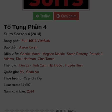
Trailer
Xem phim
Tố Tụng Phần 4
Suits Season 4 (2014)
Đang phát:
Full 16/16 VietSub
Đạo diễn:
Aaron Korsh
Diễn viên:
Gabriel Macht
,
Meghan Markle
,
Sarah Rafferty
,
Patrick J.
Adams
,
Rick Hoffman
,
Gina Torres
Thể loại:
Tâm Lý - Tình Cảm
,
Hài Hước
,
Truyền Hình
Quốc gia:
Mỹ
,
Châu Âu
Thời lượng:
45 phút / tập
Lượt xem:
14,697
Năm xuất bản:
(
0.0
đ/
0
lượt)