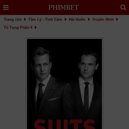
Trang chủ
Tâm Lý - Tình Cảm
Hài Hước
Truyền Hình
Tố Tụng Phần 4