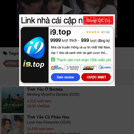
fshare drive và download phim Tình Yêu Bị Che Giấu vtv HTV SCTV
GOTV FullHD mới nhất. Mời các bạn đón xem bộ phim
Tình Yêu Bị Che
Giấu
23/23 VietSub
Đóng QC [×]
Tags:
tình yêu bị che giấu
Phim Trung Quốc
Phim Bộ Trung Quốc
PHIM LIÊN QUAN
Tình Yêu Ở Bortala
Meeting Myself in Bortala (2026)
1,216 lượt xem
16/16 VietSub
Tình Yêu Có Pháo Hoa
Love Has Fireworks (2026)
11,659 lượt xem
Full 36/36 VietSub + Thuyết Minh