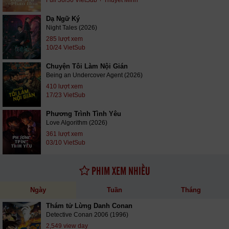
Dạ Ngữ Ký
Night Tales (2026)
285 lượt xem
10/24 VietSub
Chuyện Tôi Làm Nội Gián
Being an Undercover Agent (2026)
410 lượt xem
17/23 VietSub
Phương Trình Tình Yêu
Love Algorithm (2026)
361 lượt xem
03/10 VietSub
PHIM XEM NHIỀU
Ngày
Tuần
Tháng
Thám tử Lừng Danh Conan
Detective Conan 2006 (1996)
2,549 view day