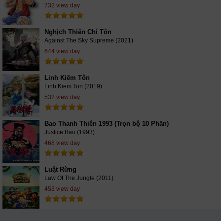
732 view day
Nghịch Thiên Chí Tôn
Against The Sky Supreme (2021)
644 view day
Linh Kiếm Tôn
Linh Kiem Ton (2019)
532 view day
Bao Thanh Thiên 1993 (Trọn bộ 10 Phần)
Justice Bao (1993)
468 view day
Luật Rừng
Law Of The Jungle (2011)
453 view day