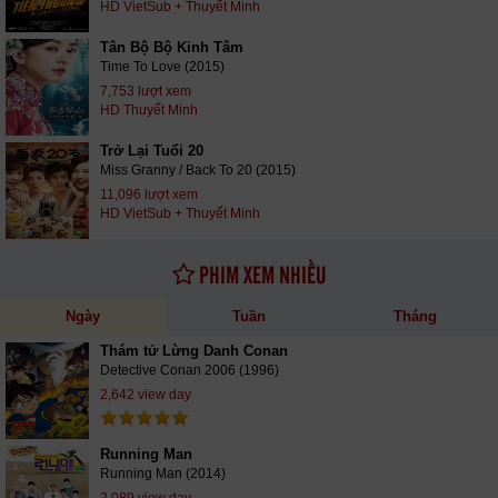
HD VietSub + Thuyết Minh
Tân Bộ Bộ Kinh Tâm
Time To Love (2015)
7,753 lượt xem
HD Thuyết Minh
Trở Lại Tuổi 20
Miss Granny / Back To 20 (2015)
11,096 lượt xem
HD VietSub + Thuyết Minh
PHIM XEM NHIỀU
Ngày
Tuần
Tháng
Thám tử Lừng Danh Conan
Detective Conan 2006 (1996)
2,642 view day
Running Man
Running Man (2014)