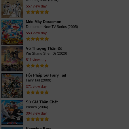
557 view day
Mèo Máy Doraemon
Doraemon New TV Series (2005)
553 view day
Vô Thượng Thần Đế
Wu Shang Shen Di (2020)
511 view day
Hội Pháp Sư Fairy Tail
Fairy Tail (2009)
371 view day
Sứ Giả Thần Chết
Bleach (2004)
304 view day
Knowing Bros