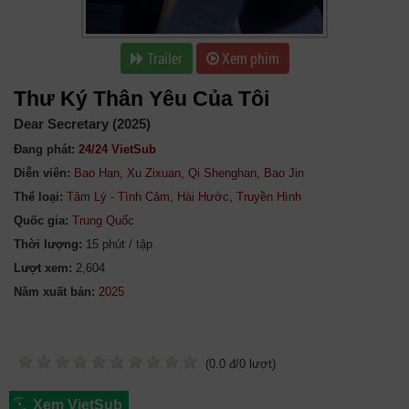
Trailer
Xem phim
Thư Ký Thân Yêu Của Tôi
Dear Secretary (2025)
Đang phát:
24/24 VietSub
Diễn viên:
Bao Han
,
Xu Zixuan
,
Qi Shenghan
,
Bao Jin
Thể loại:
Tâm Lý - Tình Cảm
,
Hài Hước
,
Truyền Hình
Quốc gia:
Trung Quốc
Thời lượng:
15 phút / tập
Lượt xem:
2,604
Năm xuất bản:
(
0.0
đ/
0
lượt)
Xem VietSub