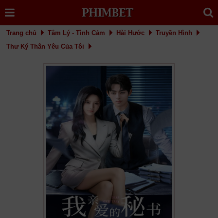
Trang chủ
Tâm Lý - Tình Cảm
Hài Hước
Truyền Hình
Thư Ký Thân Yêu Của Tôi