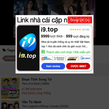
kungfu
hhpanda
... Thể loại phim: Tâm Lý - Tình Cảm, Hài Hước, Truyền
Hình cập nhật phụ đề Vietsub nhanh nhất, xem online nhanh nhất. Tải
link fshare drive và download phim Thư Ký Thân Yêu Của Tôi vtv HTV
SCTV GOTV FullHD mới nhất. Mời các bạn đón xem bộ phim
Thư Ký
Đóng QC [×]
Thân Yêu Của Tôi
24/24 VietSub
Tags:
thư ký thân yêu của tôi
Phim Trung Quốc
Phim Bộ Trung Quốc
PHIM LIÊN QUAN
Đoạn Tình Song Tử
Two of a Kind (1989)
4,786 lượt xem
Full 10/10 Lồng Tiếng
Vân Tú Hành
The Legend of Rosy Clouds (2026)