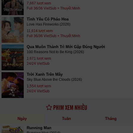
7,667 lượt xem
Full 36/36 VietSub + Thuyết Minh
Tình Yêu Có Pháo Hoa
Love Has Fireworks (2026)
11,614 lượt xem
Full 36/36 VietSub + Thuyết Minh
Qua Muôn Thành Trì Mới Gặp Đúng Người
100 Reasons Not to Be King (2026)
1,671 lượt xem
24/24 VietSub
Trời Xanh Trên Mây
Sky Blue Above the Clouds (2026)
1,554 lượt xem
24/24 VietSub
PHIM XEM NHIỀU
Ngày
Tuần
Tháng
Running Man
Running Man (2014)