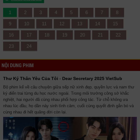
1
2
3
4
5
6
7
8
9
10
11
12
13
14
15
16
17
18
19
20
21
22
23
24
NỘI DUNG PHIM
Thư Ký Thân Yêu Của Tôi
-
Dear Secretary 2025 VietSub
Bộ phim kể về câu chuyện giữa sếp nữ xinh đẹp, quyền lực và nam thư
ký điển trai từng du học nước ngoài. Trong môi trường công sở khắc
nghiệt, hai người đã cùng nhau phối hợp công tác. Từ chỗ không ưa
nhau lúc đầu, họ dần nảy sinh tình cảm, cuối cùng quyết định gắn bó và
cùng nhau đi hết quãng đời còn lại.