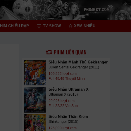
HIM CHIẾU RẠP
TV SHOW
XEM NHIỀU
PHIM LIÊN QUAN
Siêu Nhân Mãnh Thú Gekiranger
Juken Sentai Gekiranger (2011)
109,522 lượt xem
Full 49/49 Thuyết Minh
Siêu Nhân Ultraman X
Ultraman X (2015)
29,926 lượt xem
Full 22/22 VietSub
Siêu Nhân Thần Kiếm
Shinkenger (2015)
126,099 lượt xem