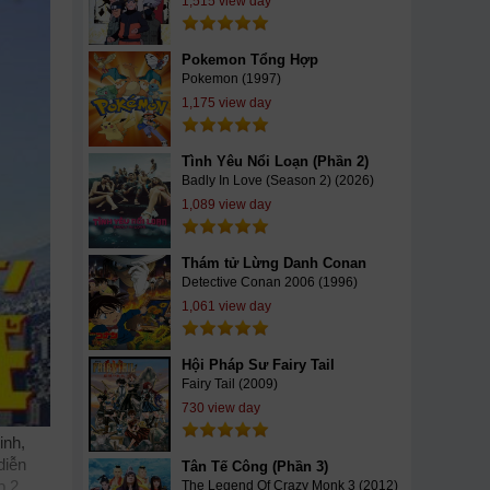
1,515 view day
Pokemon Tổng Hợp
Pokemon (1997)
1,175 view day
Tình Yêu Nổi Loạn (Phần 2)
Badly In Love (Season 2) (2026)
1,089 view day
Thám tử Lừng Danh Conan
Detective Conan 2006 (1996)
1,061 view day
Hội Pháp Sư Fairy Tail
Fairy Tail (2009)
730 view day
inh,
diễn
Tân Tế Công (Phần 3)
p 2
The Legend Of Crazy Monk 3 (2012)