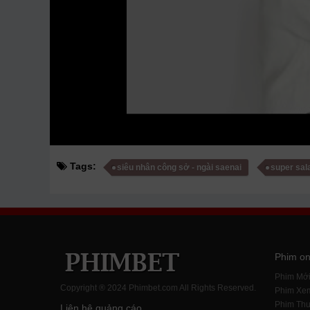
Tags:
siêu nhân công sở - ngài saenai
super sal
Phim on
Phim Mớ
Copyright ® 2024 Phimbet.com All Rights Reserved.
Phim Xe
Phim Thu
Liên hệ quảng cáo