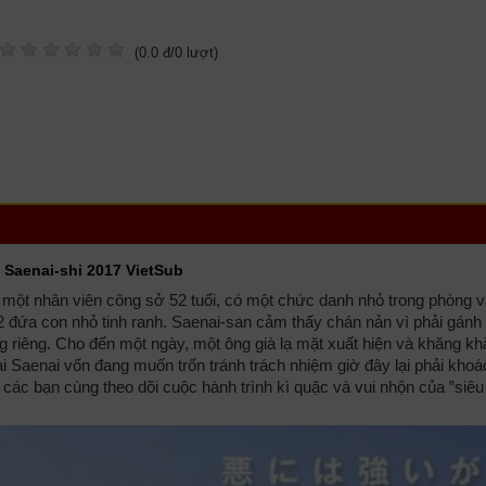
(
0.0
đ/
0
lượt)
 Saenai-shi 2017 VietSub
một nhân viên công sở 52 tuổi, có một chức danh nhỏ trong phòng 
 2 đứa con nhỏ tinh ranh. Saenai-san cảm thấy chán nản vì phải gánh
g riêng. Cho đến một ngày, một ông già lạ mặt xuất hiện và khăng k
ài Saenai vốn đang muốn trốn tránh trách nhiệm giờ đây lại phải khoá
ời các bạn cùng theo dõi cuộc hành trình kì quặc và vui nhộn của ‟siê