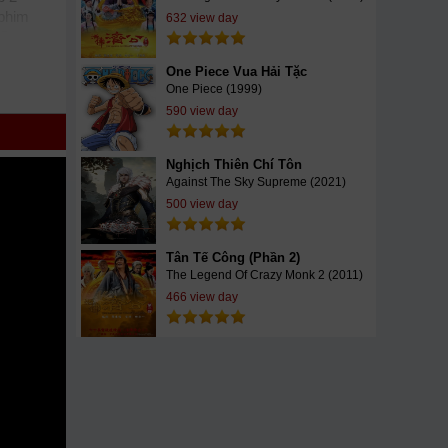
phim
632 view day
 Super
One Piece Vua Hải Tặc
One Piece (1999)
590 view day
h
h nhất.
 bạn
Nghịch Thiên Chí Tôn
Against The Sky Supreme (2021)
500 view day
Tân Tế Công (Phần 2)
The Legend Of Crazy Monk 2 (2011)
466 view day