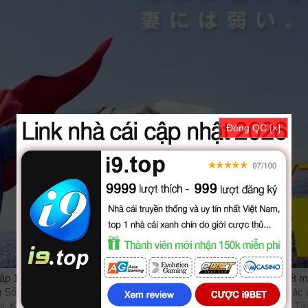
Đóng QC [×]
p 1 VietSub, phim Sieu Nhan Cong So - Ngai Saenai được thuyết m
 Sở - Ngài Saenai vietsub bản đẹp, trọn bộ với sự tham gia của các 
hi, Koizumi Kyoko. Phim online Siêu Nhân Công Sở - Ngài Saenai Tậ