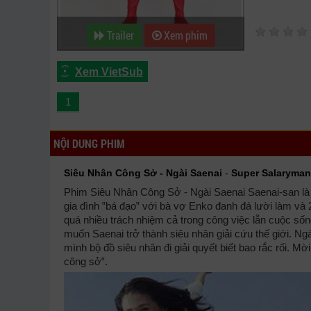
Trailer
Xem phim
Xem VietSub
1
NỘI DUNG PHIM
Siêu Nhân Công Sở - Ngài Saenai
-
Super Salaryman
Phim Siêu Nhân Công Sở - Ngài Saenai Saenai-san là 
gia đình ‟bá đạo‟ với bà vợ Enko đanh đá lười làm và
quá nhiều trách nhiệm cả trong công việc lẫn cuộc sốn
muốn Saenai trở thành siêu nhân giải cứu thế giới. Ng
mình bộ đồ siêu nhân đi giải quyết biết bao rắc rối. M
công sở‟.