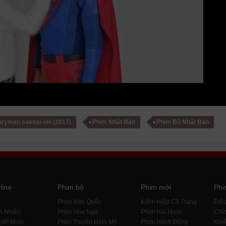
aryman saenai-shi (2017)
Phim Nhật Bản
Phim Bộ Nhật Bản
line
Phim bộ
Phim mới
Phi
i
Phim Hàn Quốc
Kiếm Hiệp Cổ Trang
Điề
m Nhiều
Phim Hoa Ngữ
Phim Hài Hước
Chín
yết Minh
Phim Truyền Hình Mỹ
Phim Hành Động
Khiế