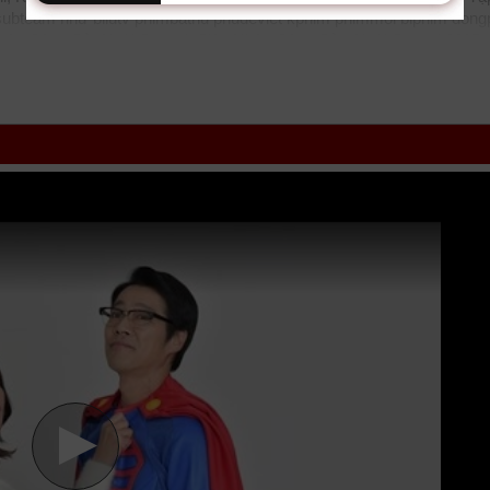
c subteam như
bilutv
phimbathu
phudeviet
kphim
phimmoi
biphim
dong
ân Công Sở, Ngài Saenai, Siêu Nhân Công Sở - Ngài Saenai 2017,
017, Super Salaryman Saenai-shi VietSub
phimvang
thichxemphim
nhd
movie zingtv fptplay Netflix
vkool
KST
kites
vn
phim88
zz Super
nam
phimonline
animehay
phimbo
cliphub
bichill
kenhphim
phim14
l
ssphim
phimnet
luotphim
vuighe
hopphim
webphim
fullphim
hoathin
ng, Truyền Hình cập nhật phụ đề Vietsub nhanh nhất, xem online nhan
ông Sở - Ngài Saenai vtv HTV SCTV GOTV FullHD mới nhất. Mời các
p 2 VietSub