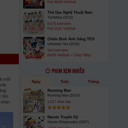
Full 49/49 VietSub
Thể Dục Nghệ Thuật Nam
Tumbling (2010)
8,675 lượt xem
Full 11/11 VietSub
Chiến Binh Ánh Sáng TEO
Ultraman Teo (2026)
543 lượt xem
06/28 VietSub + Lồng Tiếng
PHIM XEM NHIỀU
và một
Ngày
Tuần
Tháng
 vác
hăng
Running Man
Running Man (2014)
c lên
u nhân
1,627 view day
Naruto Truyền Kỳ
Naruto Shippuuden (2007)