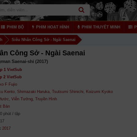
PHIM BỘ
PHIM HOẠT HÌNH
PHIM THUYẾT MINH
P
nh
Siêu Nhân Công Sở - Ngài Saenai
ân Công Sở - Ngài Saenai
yman Saenai-shi (2017)
p 1 VietSub
p 2 VietSub
ko F Fujio
ku Kento
,
Shimazaki Haruka
,
Tsutsumi Shinichi
,
Koizumi Kyoko
 Hước
,
Viễn Tưởng
,
Truyền Hình
t Bản
0 phút / tập
917
: