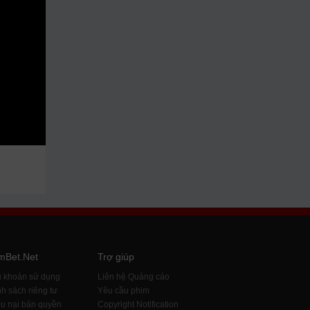
mBet.Net
Trợ giúp
u khoản sử dụng
Liên hệ Quảng cáo
h sách riêng tư
Yêu cầu phim
u nại bản quyền
Copyright Notification