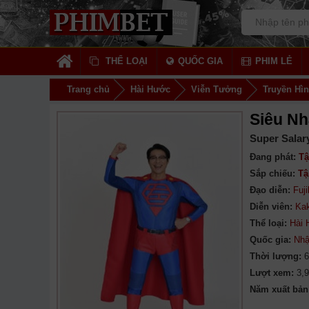
THỂ LOẠI
QUỐC GIA
PHIM LẺ
Trang chủ
Hài Hước
Viễn Tưởng
Truyền Hì
Siêu Nh
Super Salar
Đang phát:
Tậ
Sắp chiếu:
Tậ
Đạo diễn:
Fuji
Diễn viên:
Ka
Thể loại:
Hài
Quốc gia:
Nhậ
Thời lượng:
6
Lượt xem:
3,
Năm xuất bản