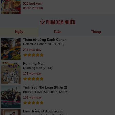
529 lượt xem
05/12 VietSub
PHIM XEM NHIỀU
Ngày
Tuần
Tháng
Thám tử Lừng Danh Conan
Detective Conan 2006 (1996)
211 view day
Running Man
Running Man (2014)
173 view day
Tình Yêu Nổi Loạn (Phần 2)
Badly In Love (Season 2) (2026)
101 view day
Đêm Trắng Ở Apgujeong