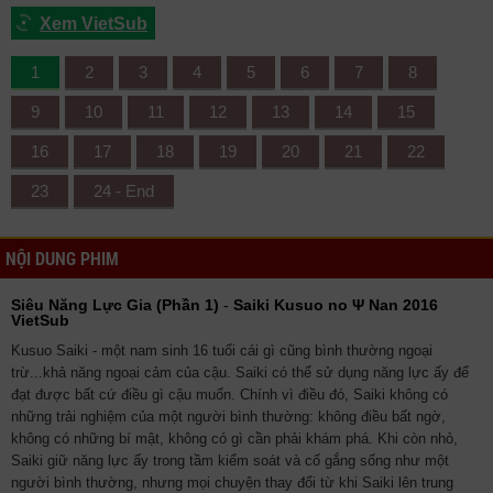
Xem VietSub
1
2
3
4
5
6
7
8
9
10
11
12
13
14
15
16
17
18
19
20
21
22
23
24 - End
NỘI DUNG PHIM
Siêu Năng Lực Gia (Phần 1)
-
Saiki Kusuo no Ψ Nan 2016
VietSub
Kusuo Saiki - một nam sinh 16 tuổi cái gì cũng bình thường ngoại
trừ...khả năng ngoại cảm của cậu. Saiki có thể sử dụng năng lực ấy để
đạt được bất cứ điều gì cậu muốn. Chính vì điều đó, Saiki không có
những trải nghiệm của một người bình thường: không điều bất ngờ,
không có những bí mật, không có gì cần phải khám phá. Khi còn nhỏ,
Saiki giữ năng lực ấy trong tầm kiểm soát và cố gắng sống như một
người bình thường, nhưng mọi chuyện thay đổi từ khi Saiki lên trung