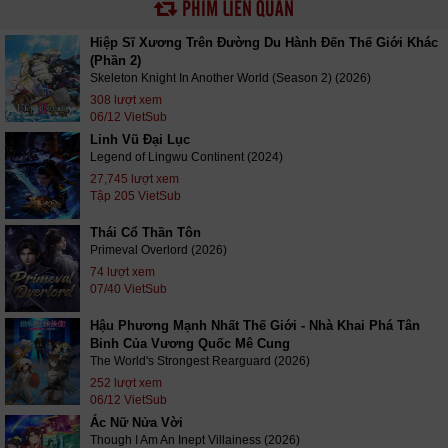
PHIM LIÊN QUAN
Hiệp Sĩ Xương Trên Đường Du Hành Đến Thế Giới Khác
(Phần 2)
Skeleton Knight In Another World (Season 2) (2026)
308 lượt xem
06/12 VietSub
Linh Vũ Đại Lục
Legend of Lingwu Continent (2024)
27,745 lượt xem
Tập 205 VietSub
Thái Cổ Thần Tôn
Primeval Overlord (2026)
74 lượt xem
07/40 VietSub
Hậu Phương Mạnh Nhất Thế Giới - Nhà Khai Phá Tân
Binh Của Vương Quốc Mê Cung
The World's Strongest Rearguard (2026)
252 lượt xem
06/12 VietSub
Ác Nữ Nửa Vời
Though I Am An Inept Villainess (2026)