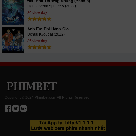
Đấu Phá Thương Khung (Phần 5)
Fights Break Sphere 5 (2022)
86 view day
Anh Em Phi Hành Gia
Uchuu Kyoudai (2012)
85 view day
Copyright ® 2024 Phimbet.com All Rights Reserved.