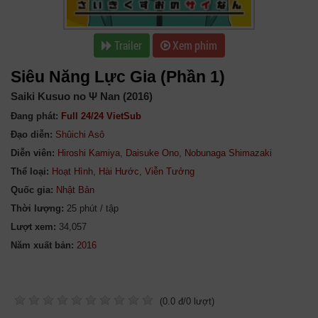
Trailer
Xem phim
Siêu Năng Lực Gia (Phần 1)
Saiki Kusuo no Ψ Nan (2016)
Đang phát:
Full 24/24 VietSub
Đạo diễn:
Shûichi Asô
Diễn viên:
Hiroshi Kamiya
,
Daisuke Ono
,
Nobunaga Shimazaki
Thể loại:
Hoạt Hình
,
Hài Hước
,
Viễn Tưởng
Quốc gia:
Nhật Bản
Thời lượng:
25 phút / tập
Lượt xem:
34,057
Năm xuất bản:
(
0.0
đ/
0
lượt)