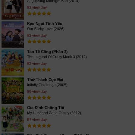
Apgujeong Midnight Sun (2014)
93 view day
Kẹo Ngọt Tình Yêu
Our Sticky Love (2026)
93 view day
Tân Tế Công (Phần 3)
The Legend Of Crazy Monk 3 (2012)
92 view day
Thử Thách Cực Đại
Infinity Challenge (2005)
89 view day
Gia Đình Chồng Tôi
My Husband Got a Family (2012)
87 view day