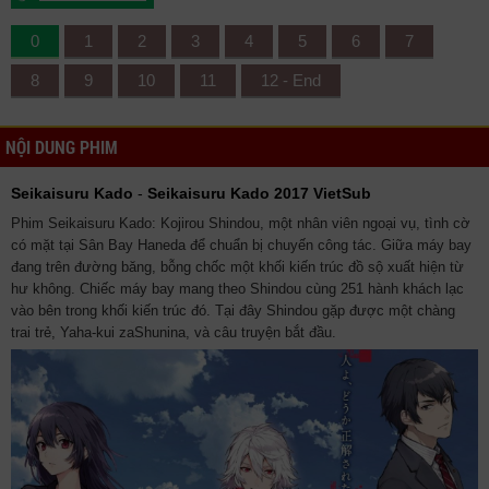
0
1
2
3
4
5
6
7
8
9
10
11
12 - End
NỘI DUNG PHIM
Seikaisuru Kado
-
Seikaisuru Kado 2017 VietSub
Phim Seikaisuru Kado: Kojirou Shindou, một nhân viên ngoại vụ, tình cờ
có mặt tại Sân Bay Haneda để chuẩn bị chuyến công tác. Giữa máy bay
đang trên đường băng, bỗng chốc một khối kiến trúc đồ sộ xuất hiện từ
hư không. Chiếc máy bay mang theo Shindou cùng 251 hành khách lạc
vào bên trong khối kiến trúc đó. Tại đây Shindou gặp được một chàng
trai trẻ, Yaha-kui zaShunina, và câu truyện bắt đầu.