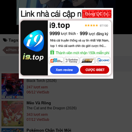
Đóng QC [×]
Tags:
seikaisuru kado (2017)
Phim hoạt hình
Phim Anime Nhật Bản
PHIM LIÊN QUAN
Đuốc Đen
Black Torch (2026)
247 lượt xem
06/12 VietSub
Mèo Và Rồng
The Cat and the Dragon (2026)
343 lượt xem
07/12 VietSub
Pokémon Chân Trời Mới