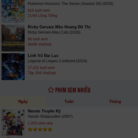
Pokémon Horizons: The Series (Season 26) (2026)
815 lượt xem
21/45 Lồng Tiếng
Ricky Gervais Mèo Hoang Đô Thị
Ricky Gervais Alley Cats (2026)
86 lượt xem
06/06 VietSub
Linh Vũ Đại Lục
Legend of Lingwu Continent (2024)
27,411 lượt xem
Tập 204 VietSub
PHIM XEM NHIỀU
Ngày
Tuần
Tháng
Naruto Truyền Kỳ
Naruto Shippuuden (2007)
1,453 view day