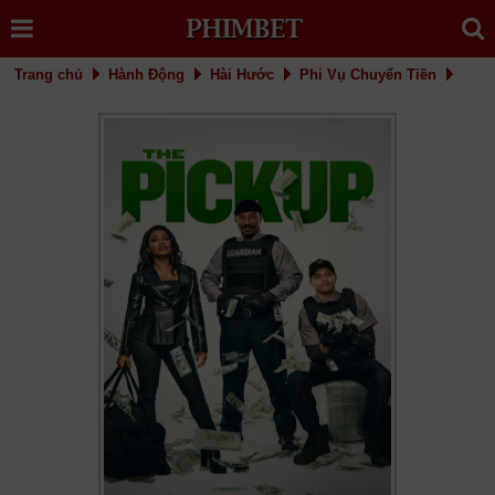
Trang chủ
Hành Động
Hài Hước
Phi Vụ Chuyển Tiền