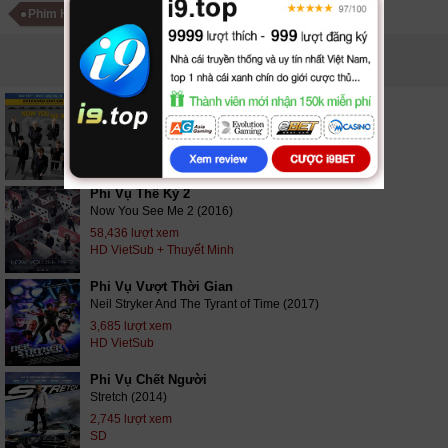
Phim Hài Hước Mỹ
Phim Hành Động Mỹ
PHIM LIÊN QUAN
Phi Vụ Thế Kỷ
Now You See Me (2013)
27,804 lượt xem
HD VietSub + Thuyết Minh
Phi Vụ Thế Kỷ 2
Now You See Me 2 (2016)
58,436 lượt xem
HD VietSub + Thuyết Minh
Phi Vụ Vượt Thời Gian
Neil Stryker And The Tyrant of Time (2017)
3,685 lượt xem
HD VietSub
Phi Vụ Chết Người
Stretch (2014)
2,745 lượt xem
SD