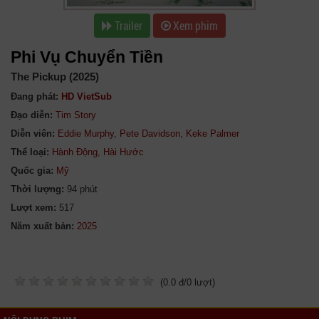
Trailer
Xem phim
Phi Vụ Chuyển Tiền
The Pickup (2025)
Đang phát:
HD VietSub
Đạo diễn:
Tim Story
Diễn viên:
Eddie Murphy
,
Pete Davidson
,
Keke Palmer
Thể loại:
Hành Động
,
Hài Hước
Quốc gia:
Mỹ
Thời lượng:
94 phút
Lượt xem:
517
Năm xuất bản:
(
0.0
đ/
0
lượt)