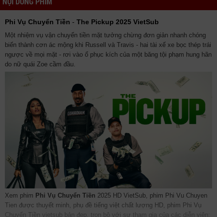
NỘI DUNG PHIM
Phi Vụ Chuyển Tiền
-
The Pickup 2025 VietSub
Một nhiệm vụ vận chuyển tiền mặt tưởng chừng đơn giản nhanh chóng
biến thành cơn ác mộng khi Russell và Travis - hai tài xế xe bọc thép trái
ngược về mọi mặt - rơi vào ổ phục kích của một băng tội phạm hung hãn
do nữ quái Zoe cầm đầu.
Xem phim
Phi Vụ Chuyển Tiền
2025 HD VietSub, phim Phi Vu Chuyen
Tien được thuyết minh, phụ đề tiếng việt chất lượng HD, phim Phi Vụ
Chuyển Tiền vietsub bản đẹp, trọn bộ với sự tham gia của các diễn viên: