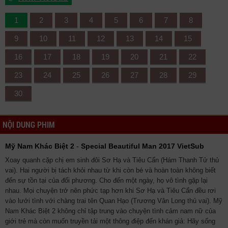
1
2
3
4
5
6
7
8
9
10
11
12
13
14
15
16
17
18
19
20
21
22
23
24
25
26
27
28
29
30
NỘI DUNG PHIM
Mỹ Nam Khác Biệt 2
-
Special Beautiful Man 2017 VietSub
Xoay quanh cặp chị em sinh đôi Sơ Hạ và Tiêu Cẩn (Hám Thanh Tử thủ
vai). Hai người bị tách khỏi nhau từ khi còn bé và hoàn toàn không biết
đến sự tồn tại của đối phương. Cho đến một ngày, họ vô tình gặp lại
nhau. Mọi chuyện trở nên phức tạp hơn khi Sơ Hạ và Tiêu Cẩn đều rơi
vào lưới tình với chàng trai tên Quan Hạo (Trương Vân Long thủ vai). Mỹ
Nam Khác Biệt 2 không chỉ tập trung vào chuyện tình cảm nam nữ của
giới trẻ mà còn muốn truyền tải một thông điệp đến khán giả: Hãy sống