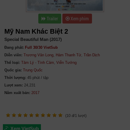
Trailer
Xem phim
Mỹ Nam Khác Biệt 2
Special Beautiful Man (2017)
Đang phát:
Full 30/30 VietSub
Diễn viên:
Trương Vân Long
,
Hám Thanh Tử
,
Trần Dịch
Thể loại:
Tâm Lý - Tình Cảm
,
Viễn Tưởng
Quốc gia:
Trung Quốc
Thời lượng:
45 phút / tập
Lượt xem:
24,231
Năm xuất bản:
(
10
đ/
1
lượt)
Xem VietSub