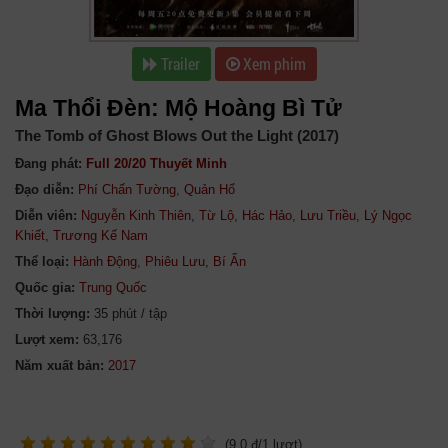
Trailer
Xem phim
Ma Thổi Đèn: Mộ Hoàng Bì Tử
The Tomb of Ghost Blows Out the Light (2017)
Đang phát:
Full 20/20 Thuyết Minh
Đạo diễn:
Phí Chấn Tường
,
Quản Hổ
Diễn viên:
Nguyễn Kinh Thiên
,
Từ Lộ
,
Hác Hảo
,
Lưu Triều
,
Lý Ngọc
Khiết
,
Trương Kế Nam
Thể loại:
Hành Động
,
Phiêu Lưu
,
Bí Ẩn
Quốc gia:
Trung Quốc
Thời lượng:
35 phút / tập
Lượt xem:
63,176
Năm xuất bản:
(
9.0
đ/
1
lượt)