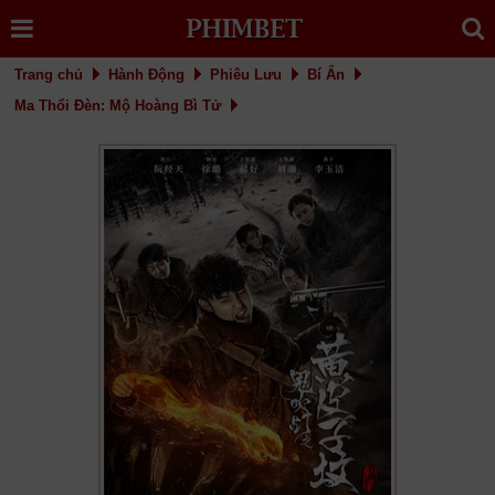
Trang chủ
Hành Động
Phiêu Lưu
Bí Ẩn
Ma Thổi Đèn: Mộ Hoàng Bì Tử