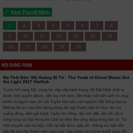
Xem Thuyết Minh
1
2
3
4
5
6
7
8
9
10
11
12
13
14
15
16
17
18
19
20
NỘI DUNG PHIM
Ma Thổi Đèn: Mộ Hoàng Bì Tử
-
The Tomb of Ghost Blows Out
the Light 2017 VietSub
Trước khi sang Mỹ, trong lúc sắp xếp hành trang, Hồ Bát Nhất nhặt ra
được một quyển album, tiện tay mở xem, liền thấy một tấm ảnh cũ chụp
mình và người bạn chí cốt Tuyền béo trên cao nguyên Nội Mông bao la.
Những hồi ức của thời đứng trong đội ngũ thanh niên trí thức lên núi
xuống đồng, nếm gió tuyết, luyện tim hồng, đấu trời đất, rèn cốt sắt ở
vùng rừng núi Đại Hưng An Lĩnh lại hiện lên sống động trong tâm trí. Từ
một chuyến vào núi bẫy chồn lại bắt được gấu dữ, những sự kiện dồn
dập đã đưa hai thanh niên sùng sục máu phiêu lưu trong huyết quản lên