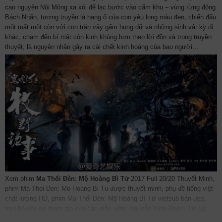
cao nguyên Nội Mông xa xôi để lạc bước vào cấm khu – vùng rừng động
Bách Nhãn, tương truyền là hang ổ của con yêu long màu đen, chiến đấu
một mất một còn với con trăn vảy gấm hung dữ và những sinh vật kỳ dị
khác, chạm đến bí mật còn kinh khủng hơn theo lời đồn và trong truyền
thuyết, là nguyên nhân gây ra cái chết kinh hoàng của bao người…
Xem phim
Ma Thổi Đèn: Mộ Hoàng Bì Tử
2017 Full 20/20 Thuyết Minh,
phim Ma Thoi Den: Mo Hoang Bi Tu được thuyết minh, phụ đề tiếng việt
chất lượng HD, phim Ma Thổi Đèn: Mộ Hoàng Bì Tử vietsub bản đẹp,
trọn bộ với sự tham gia của các diễn viên: Nguyễn Kinh Thiên, Từ Lộ,
Hác Hảo, Lưu Triều, Lý Ngọc Khiết, Trương Kế Nam. Phim online Ma