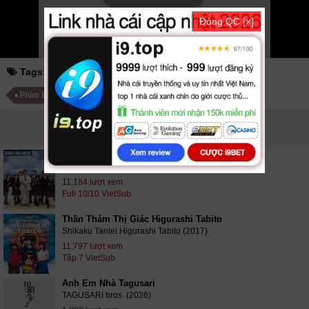
Thầy Mikami
10/10 VietSub
Đóng QC [×]
Tags:
lớp học của thầy mikami
Phim Nhật Bản
Phim Bộ Nhật Bản
PHIM LIÊN QUAN
Lớp Học Bãi Biển
Homeroom by the Beachside (2008)
11,184 lượt xem
Full 10/10 VietSub
Thần Thám Thị Giác Higurashi Tabito
Shikaku Tantei Higurashi Tabito (2017)
11,797 lượt xem
Tập 7 VietSub
Anh Em Nhà Tagusari
TAGUSARI bros. (2026)