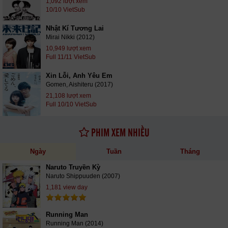
1,092 lượt xem
10/10 VietSub
Nhật Kí Tương Lai
Mirai Nikki (2012)
10,949 lượt xem
Full 11/11 VietSub
Xin Lỗi, Anh Yêu Em
Gomen, Aishiteru (2017)
21,108 lượt xem
Full 10/10 VietSub
PHIM XEM NHIỀU
Ngày
Tuần
Tháng
Naruto Truyền Kỳ
Naruto Shippuuden (2007)
1,181 view day
Running Man
Running Man (2014)