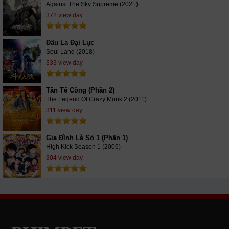
Against The Sky Supreme (2021)
372 view day
Đấu La Đại Lục
Soul Land (2018)
333 view day
Tân Tế Công (Phần 2)
The Legend Of Crazy Monk 2 (2011)
311 view day
Gia Đình Là Số 1 (Phần 1)
High Kick Season 1 (2006)
304 view day