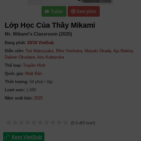
Trailer
Xem phim
Lớp Học Của Thầy Mikami
Mr. Mikami's Classroom (2025)
Đang phát:
10/10 VietSub
Diễn viên:
Tori Matsuzaka
,
Riho Yoshioka
,
Masaki Okada
,
Aju Makita
,
Daiken Okudaira
,
Airu Kubozuka
Thể loại:
Truyền Hình
Quốc gia:
Nhật Bản
Thời lượng:
54 phút / tập
Lượt xem:
1,685
Năm xuất bản:
(
0.0
đ/
0
lượt)
Xem VietSub