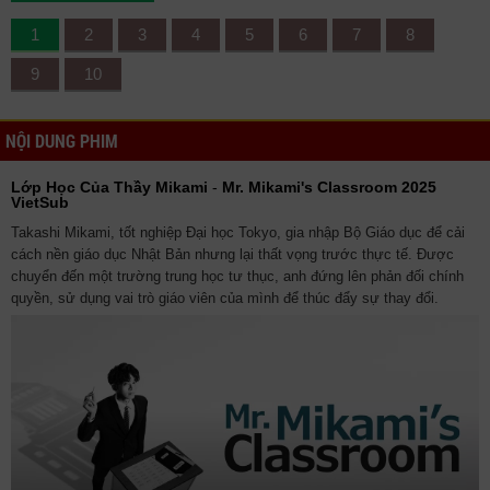
1
2
3
4
5
6
7
8
9
10
NỘI DUNG PHIM
Lớp Học Của Thầy Mikami
-
Mr. Mikami's Classroom 2025
VietSub
Takashi Mikami, tốt nghiệp Đại học Tokyo, gia nhập Bộ Giáo dục để cải
cách nền giáo dục Nhật Bản nhưng lại thất vọng trước thực tế. Được
chuyển đến một trường trung học tư thục, anh đứng lên phản đối chính
quyền, sử dụng vai trò giáo viên của mình để thúc đẩy sự thay đổi.