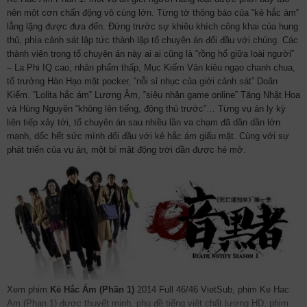
nên một cơn chấn động vô cùng lớn. Từng tờ thông báo của ‟kẻ hắc ám‟
lẳng lặng được đưa đến. Đứng trước sự khiêu khích công khai của hung
thủ, phía cảnh sát lập tức thành lập tổ chuyên án đối đầu với chúng. Các
thành viên trong tổ chuyên án này ai ai cũng là ‟rồng hổ giữa loài người‟
– La Phi IQ cao, nhân phẩm thấp, Mục Kiếm Vân kiêu ngạo chanh chua,
tổ trưởng Hàn Hạo mặt pocker, ‟nỗi sỉ nhục của giới cảnh sát‟ Doãn
Kiếm. ‟Lolita hắc ám‟ Lương Âm, ‟siêu nhân game online‟ Tăng Nhật Hoa
và Hùng Nguyên ‟không lên tiếng, động thủ trước‟… Từng vụ án ly kỳ
liên tiếp xảy tới, tổ chuyên án sau nhiều lần va chạm đã dần dần lớn
mạnh, dốc hết sức mình đối đầu với kẻ hắc ám giấu mặt. Cùng với sự
phát triển của vụ án, một bí mật động trời dần được hé mở.
Xem phim
Kẻ Hắc Ám (Phần 1)
2014 Full 46/46 VietSub, phim Ke Hac
Am (Phan 1) được thuyết minh, phụ đề tiếng việt chất lượng HD, phim