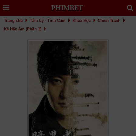
Trang chủ
Tâm Lý - Tình Cảm
Khoa Học
Chiến Tranh
Kẻ Hắc Ám (Phần 1)