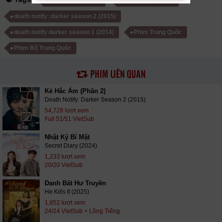
kẻ hắc ám (phần 2)
kẻ hắc ám (phần 1)
death notify: darker season 2 (2015)
death notify darker season 1 (2014)
Phim Trung Quốc
Phim Bộ Trung Quốc
PHIM LIÊN QUAN
Kẻ Hắc Ám (Phần 2)
Death Notify: Darker Season 2 (2015)
54,728 lượt xem
Full 51/51 VietSub
Nhật Ký Bí Mật
Secret Diary (2024)
1,233 lượt xem
20/20 VietSub
Danh Bất Hư Truyền
He Kills It (2025)
1,852 lượt xem
24/24 VietSub + Lồng Tiếng