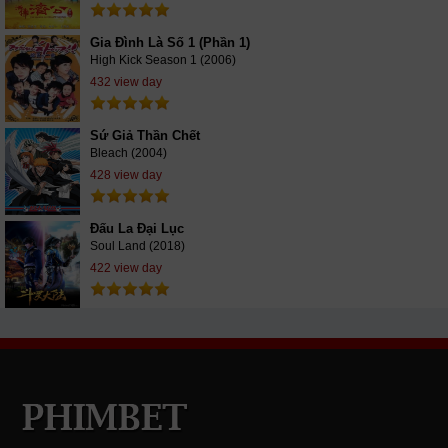
Gia Đình Là Số 1 (Phần 1)
High Kick Season 1 (2006)
432 view day
Sứ Giả Thần Chết
Bleach (2004)
428 view day
Đấu La Đại Lục
Soul Land (2018)
422 view day