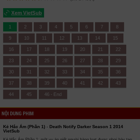
Xem VietSub
1
2
3
4
5
6
7
8
9
10
11
12
13
14
15
16
17
18
19
20
21
22
23
24
25
26
27
28
29
30
31
32
33
34
35
36
37
38
39
40
41
42
43
44
45
46 - End
NỘI DUNG PHIM
Kẻ Hắc Ám (Phần 1)
-
Death Notify Darker Season 1 2014
VietSub
Kẻ Hắc Ám Phần 1: một vụ án giết người hàng loạt được phơi bày tạo