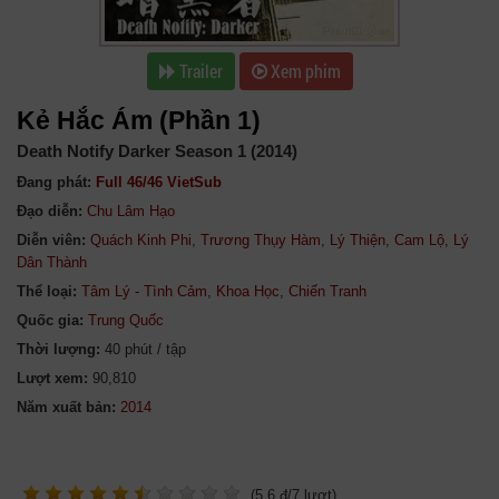
Trailer
Xem phim
Kẻ Hắc Ám (Phần 1)
Death Notify Darker Season 1 (2014)
Đang phát:
Full 46/46 VietSub
Đạo diễn:
Chu Lâm Hạo
Diễn viên:
Quách Kinh Phi
,
Trương Thụy Hàm
,
Lý Thiện
,
Cam Lộ
,
Lý
Dân Thành
Thể loại:
Tâm Lý - Tình Cảm
,
Khoa Học
,
Chiến Tranh
Quốc gia:
Trung Quốc
Thời lượng:
40 phút / tập
Lượt xem:
90,810
Năm xuất bản:
(
5.6
đ/
7
lượt)