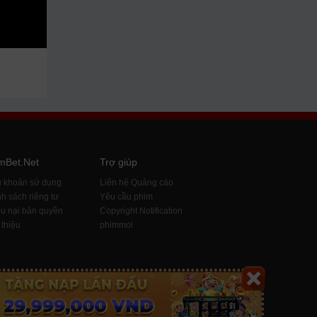
mBet.Net
Trợ giúp
u khoản sử dụng
Liên hệ Quảng cáo
h sách riêng tư
Yêu cầu phim
u nại bản quyền
Copyright Notification
 thiệu
phimmoi