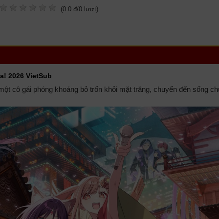
(
0.0
đ/
0
lượt)
a! 2026 VietSub
một cô gái phóng khoáng bỏ trốn khỏi mặt trăng, chuyển đến sống c