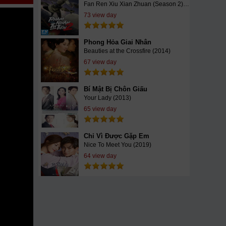
Fan Ren Xiu Xian Zhuan (Season 2) (2021)
ietSub
73 view day
Phong Hỏa Giai Nhân
Beauties at the Crossfire (2014)
67 view day
Bí Mật Bị Chôn Giấu
Your Lady (2013)
65 view day
Chỉ Vì Được Gặp Em
Nice To Meet You (2019)
64 view day