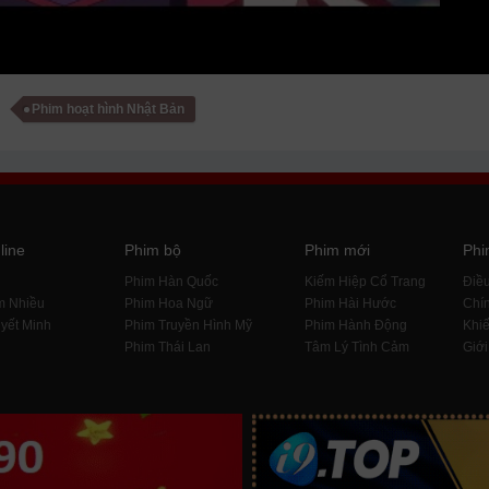
Phim hoạt hình Nhật Bản
line
Phim bộ
Phim mới
Phi
i
Phim Hàn Quốc
Kiếm Hiệp Cổ Trang
Điề
m Nhiều
Phim Hoa Ngữ
Phim Hài Hước
Chín
yết Minh
Phim Truyền Hình Mỹ
Phim Hành Động
Khiế
Phim Thái Lan
Tâm Lý Tình Cảm
Giới