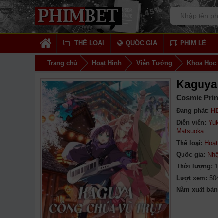
THỂ LOẠI
QUỐC GIA
PHIM LẺ
Trang chủ
Hoạt Hình
Viễn Tưởng
Khoa Học
Kaguya
Cosmic Prin
Đang phát:
HD
Diễn viên:
Yuk
Matsuoka
Thể loại:
Hoạt
Quốc gia:
Nhậ
Thời lượng:
1
Lượt xem:
50
Năm xuất bản