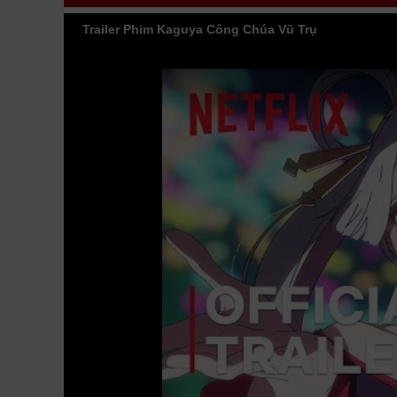
Công Chúa Vũ Trụ vtv HTV SCTV GOTV FullHD mới n
Trailer Phim Kaguya Công Chúa Vũ Trụ