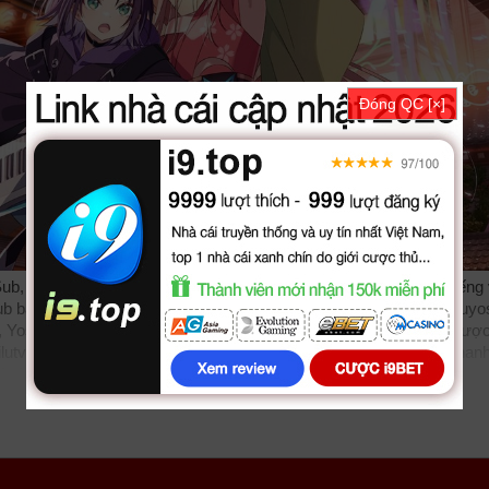
Đóng QC [×]
b, phim Kaguya Cong Chua Vu Tru được thuyết minh, phụ đề tiếng 
 bản đẹp, trọn bộ với sự tham gia của các diễn viên: Yuko Natsuyos
a, Yoshitsugu Matsuoka. Phim online Kaguya Công Chúa Vũ Trụ đượ
ilutv
phimbathu
phudeviet
kphim
phimmoi
biphim
dongphim
subnhan
 Vũ Trụ, Kaguya Công Chúa Vũ Trụ 2026, Cosmic Princess Kaguy
guya! VietSub
phimvang
thichxemphim
xemphimxua
phimdinhcao
hd
l
KST
kites
vn
phim88
zz Cosmic Princess Kaguya! 2026
tvhay
phim
kenhphim
phim14
phimmedia
tv
motphim
phimnhanh
thegioiphim
mot
lphim
hoathinh
kungfu
hhpanda
... Thể loại phim: Hoạt Hình, Viễn Tưở
t, xem online nhanh nhất. Tải link fshare drive và download phim K