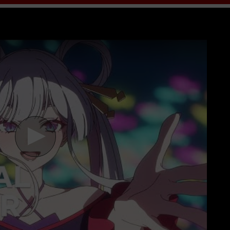
hất. Mời các bạn đón xem bộ phim
Kaguya Công Chúa Vũ Trụ
HD V