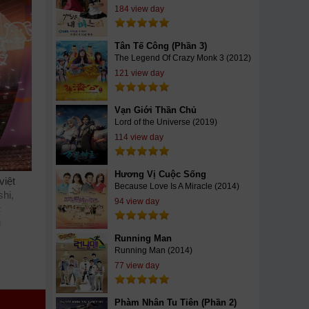
184 view day
Tân Tế Công (Phần 3)
The Legend Of Crazy Monk 3 (2012)
121 view day
Vạn Giới Thần Chủ
Lord of the Universe (2019)
114 view day
Hương Vị Cuộc Sống
việt
Because Love Is A Miracle (2014)
hi,
94 view day
c
h
a!,
Running Man
online
Running Man (2014)
hay
az
77 view day
chill
ng,
Phàm Nhân Tu Tiên (Phần 2)
aguya