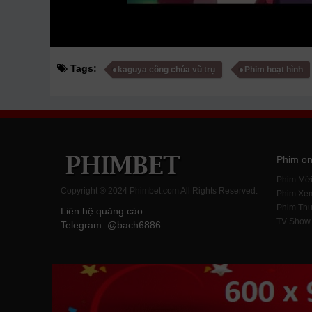
Tags:
kaguya công chúa vũ trụ
Phim hoạt hình
Phim on
Phim Mớ
Copyright ® 2024 Phimbet.com All Rights Reserved.
Phim Xe
Phim Thu
Liên hệ quảng cáo
TV Show
Telegram: @bach6886