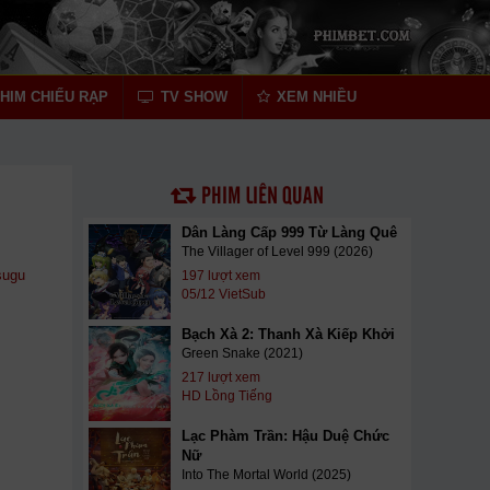
HIM CHIẾU RẠP
TV SHOW
XEM NHIỀU
PHIM LIÊN QUAN
Dân Làng Cấp 999 Từ Làng Quê
The Villager of Level 999 (2026)
sugu
197 lượt xem
05/12 VietSub
Bạch Xà 2: Thanh Xà Kiếp Khởi
Green Snake (2021)
217 lượt xem
HD Lồng Tiếng
Lạc Phàm Trần: Hậu Duệ Chức
Nữ
Into The Mortal World (2025)