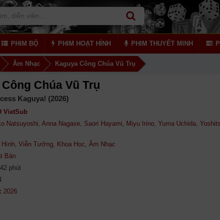
PHIM BỘ
PHIM HOẠT HÌNH
PHIM THUYẾT MINH
P
Âm Nhạc
Kaguya Công Chúa Vũ Trụ
 Công Chúa Vũ Trụ
cess Kaguya! (2026)
 VietSub
o Natsuyoshi
,
Anna Nagase
,
Saori Hayami
,
Miyu Irino
,
Yuma Uchida
,
Yoshit
 Hình
,
Viễn Tưởng
,
Khoa Học
,
Âm Nhạc
t Bản
42 phút
4
: