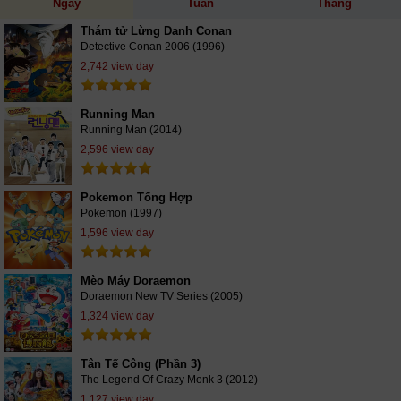
Ngày
Tuần
Tháng
Thám tử Lừng Danh Conan
Detective Conan 2006 (1996)
2,742 view day
Running Man
Running Man (2014)
2,596 view day
Pokemon Tổng Hợp
Pokemon (1997)
1,596 view day
Mèo Máy Doraemon
Doraemon New TV Series (2005)
1,324 view day
Tân Tế Công (Phần 3)
The Legend Of Crazy Monk 3 (2012)
1,127 view day