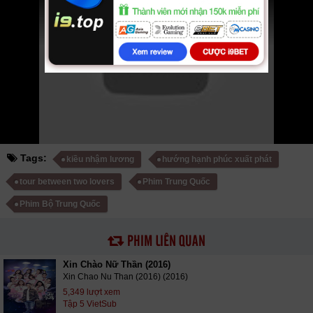
phimbo
cliphub
bichill
kenhphim
phim14
phimmedia
tv
motphim
phimnhanh
thegioiphim
motchill
ssphim
phimnet
luotphim
vuighe
hopphim
webphim
fullphim
hoathinh
kungfu
hhpanda
... Thể loại phim: Tâm Lý -
Tình Cảm cập nhật phụ đề Vietsub nhanh nhất, xem online nhanh nhất.
Tải link fshare drive và download phim Hướng Hạnh Phúc Xuất Phát vtv
HTV SCTV GOTV FullHD mới nhất. Mời các bạn đón xem bộ phim
Hướng Hạnh Phúc Xuất Phát
Tập 11 VietSub
Tags:
kiều nhậm lương
hướng hạnh phúc xuất phát
tour between two lovers
Phim Trung Quốc
Phim Bộ Trung Quốc
PHIM LIÊN QUAN
Xin Chào Nữ Thần (2016)
Xin Chao Nu Than (2016) (2016)
5,349 lượt xem
Tập 5 VietSub