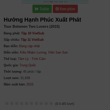
Trailer
Xem phim
Hướng Hạnh Phúc Xuất Phát
Tour Between Two Lovers (2015)
Đang phát:
Tập 10 VietSub
Sắp chiếu:
Tập 11 VietSub
Đạo diễn:
Đang cập nhật
Diễn viên:
Kiều Nhậm Lương
,
Viên San San
Thể loại:
Tâm Lý - Tình Cảm
Quốc gia:
Trung Quốc
Thời lượng:
45 phút / tập
Lượt xem:
31,839
Năm xuất bản:
(
0.0
đ/
0
lượt)