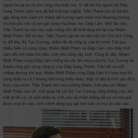
người họ lại là chị em cùng cha khác mẹ. Vì để trả thù người bố Diệp
Song Thành năm xưa đã bội tình bạc nghĩa, Trần Thanh trở về trả thù,
gặp đúng tình cảnh trở thành đối tượng cạnh tranh trên thương trường
và tình yêu với cô em gái cùng cha khác mẹ, Diệp Lâm. Một lần nữa,
Trần Thanh lại xen vào cuộc sống vốn đã bình lặng trở lại của Nhâm
Nhất Phàm. Để trả thù, Trần Thanh cặp kè và liên kết với Chủ tịch Công
ty đối thủ, Kỷ Tục Cương, nhằm lật đổ công ty của bố mình.Trải qua
nhiều biến cố cùng nhau, Nhậm Nhất Phàm và Diệp Lâm cảm thấy tình
cảm đối với nhau lớn dần, tình yêu cũng nảy sinh. Cũng từ đây, Nhậm
Nhất Phàm cùng Diệp Lâm chống lại các âm mưu của Kỷ Tục Cương và
thành công giữ vững công ty của Diệp Song Thành. Trên tất cả mỗi
chặng đường trải qua, Nhậm Nhất Phàm cùng Diệp Lâm li li hợp hợp rồi
cũng nhận ra cả 2 không thể sống thiếu nhau, thấy rõ đâu là tình yêu đích
thực của mình. Trần Thanh âm mưu không thành, tình yêu với Nhậm
Nhất Phàm tan vỡ, mối quan hệ với Kỷ Tục Cương cũng không còn, khi
mất đi tất cả, cô mới nhận ra, tình yêu sẽ chiến thắng tất cả và hóa giải
được mọi ân oán, sinh mệnh đáng quý giá hơn bất cứ mọi ân oán nào...