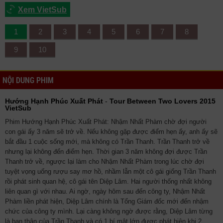
Xem VietSub
1
2
3
4
5
6
7
8
9
10
NỘI DUNG PHIM
Hướng Hạnh Phúc Xuất Phát
-
Tour Between Two Lovers 2015
VietSub
Phim Hướng Hạnh Phúc Xuất Phát: Nhậm Nhất Phàm chờ đợi người
con gái ấy 3 năm sẽ trở về. Nếu không gặp được điểm hẹn ấy, anh ấy sẽ
bắt đầu 1 cuộc sống mới, mà không có Trần Thanh. Trần Thanh trở về
nhưng lại không đển điểm hẹn. Thời gian 3 năm không đợi được Trần
Thanh trở về, ngược lại làm cho Nhậm Nhất Phàm trong lúc chờ đợi
tuyệt vọng uống rượu say mơ hồ, nhầm lẫn một cô gái giống Trần Thanh
rồi phát sinh quan hệ, cô gái tên Diệp Lâm. Hai người thống nhất không
liên quan gì với nhau. Ai ngờ, ngày hôm sau đến công ty, Nhậm Nhất
Phàm liền phát hiện, Diệp Lâm chính là Tổng Giám đốc mới đến nhậm
chức của công ty mình. Lại càng không ngờ được rằng, Diệp Lâm từng
là bạn thân của Trần Thanh và có 1 bí mật lớn được phát hiện khi 2