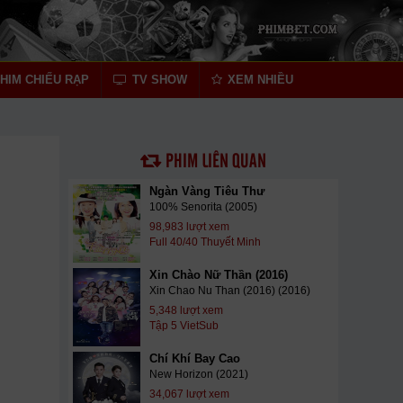
HIM CHIẾU RẠP
TV SHOW
XEM NHIỀU
PHIM LIÊN QUAN
Ngàn Vàng Tiêu Thư
100% Senorita (2005)
98,983 lượt xem
Full 40/40 Thuyết Minh
Xin Chào Nữ Thần (2016)
Xin Chao Nu Than (2016) (2016)
5,348 lượt xem
Tập 5 VietSub
Chí Khí Bay Cao
New Horizon (2021)
34,067 lượt xem