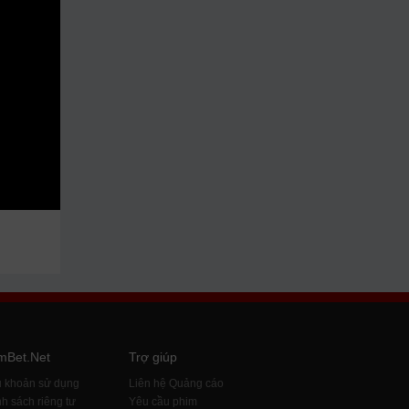
mBet.Net
Trợ giúp
u khoản sử dụng
Liên hệ Quảng cáo
h sách riêng tư
Yêu cầu phim