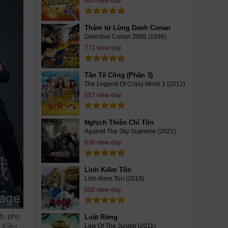
803 view day
Thám tử Lừng Danh Conan
Detective Conan 2006 (1996)
771 view day
Tân Tế Công (Phần 3)
The Legend Of Crazy Monk 3 (2012)
657 view day
Nghịch Thiên Chí Tôn
Against The Sky Supreme (2021)
630 view day
Linh Kiếm Tôn
Linh Kiem Ton (2019)
502 view day
h, phụ
Luật Rừng
 Kiều
Law Of The Jungle (2011)