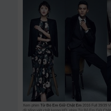
Xem phim
Từ Bỏ Em Giữ Chặt Em
2016 Full 39/39 
đề tiếng việt chất lượng HD, phim Từ Bỏ Em Giữ Chặt 