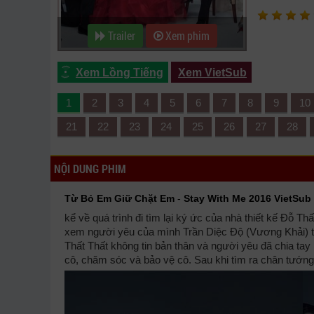
Trailer
Xem phim
Xem Lồng Tiếng
Xem VietSub
1
2
3
4
5
6
7
8
9
10
21
22
23
24
25
26
27
28
NỘI DUNG PHIM
Từ Bỏ Em Giữ Chặt Em
-
Stay With Me 2016 VietSub
kể về quá trình đi tìm lại ký ức của nhà thiết kế Đỗ T
xem người yêu của mình Trần Diệc Độ (Vương Khải) tr
Thất Thất không tin bản thân và người yêu đã chia tay 
cô, chăm sóc và bảo vệ cô. Sau khi tìm ra chân tướng,