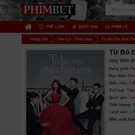
THỂ LOẠI
QUỐC GIA
PHIM LẺ
Trang chủ
Tâm Lý - Tình Cảm
Từ Bỏ Em Giữ Ch
Từ Bỏ 
Stay With M
Đang phát:
Fu
Đạo diễn:
Đặn
Diễn viên:
Trầ
Thể loại:
Tâm 
Quốc gia:
Tru
Thời lượng:
4
Lượt xem:
1,
Năm xuất bản