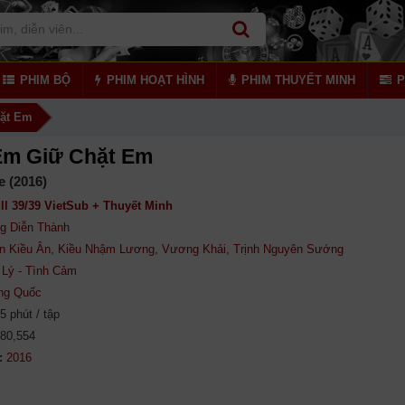
PHIM BỘ
PHIM HOẠT HÌNH
PHIM THUYẾT MINH
P
ặt Em
Em Giữ Chặt Em
e (2016)
ll 39/39 VietSub + Thuyết Minh
g Diễn Thành
n Kiều Ân
,
Kiều Nhậm Lương
,
Vương Khải
,
Trịnh Nguyên Sướng
Lý - Tình Cảm
ng Quốc
5 phút / tập
080,554
: