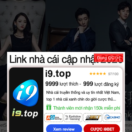
Đóng QC [×]
VietSub + Thuyết Minh, phim Tu Bo Em Giu Chat Em được thuyết min
Em vietsub bản đẹp, trọn bộ với sự tham gia của các diễn viên: Trần