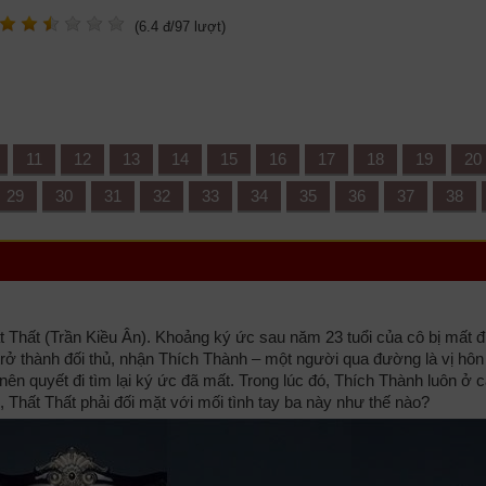
(
6.4
đ/
97
lượt)
11
12
13
14
15
16
17
18
19
20
29
30
31
32
33
34
35
36
37
38
hất Thất (Trần Kiều Ân). Khoảng ký ức sau năm 23 tuổi của cô bị mất đ
ở thành đối thủ, nhận Thích Thành – một người qua đường là vị hôn
nên quyết đi tìm lại ký ức đã mất. Trong lúc đó, Thích Thành luôn ở 
 Thất Thất phải đối mặt với mối tình tay ba này như thế nào?