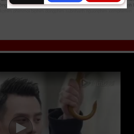
ng. Phim online Từ Bỏ Em Giữ Chặt Em được vietsub thuyết minh
kphim
phimmoi
biphim
dongphim
subnhanh
nguonphim
xemphimvn
ặt Em 2016, Stay With Me, Stay With Me 2016, Stay With Me Vie
online
xuongphim
thuvienhd
movie zingtv fptplay Netflix
vkool
KST
k
etnam
phimonline
animehay
phimbo
cliphub
bichill
kenhphim
phim14
l
ssphim
phimnet
luotphim
vuighe
hopphim
webphim
fullphim
hoathin
ập nhật phụ đề Vietsub nhanh nhất, xem online nhanh nhất. Tải link f
 HTV SCTV GOTV FullHD mới nhất. Mời các bạn đón xem bộ phim
T