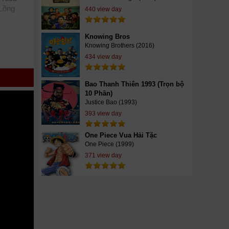
 Lồng
440 view day
tSub
Knowing Bros
ites
vn
Knowing Brothers (2016)
434 view day
h
share
ừ Bỏ
Bao Thanh Thiên 1993 (Trọn bộ
10 Phần)
Justice Bao (1993)
393 view day
One Piece Vua Hải Tặc
One Piece (1999)
371 view day