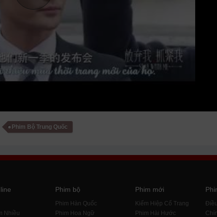
Phim Bộ Trung Quốc
line
Phim bộ
Phim mới
Phi
i
Phim Hàn Quốc
Kiếm Hiệp Cổ Trang
Điề
m Nhiều
Phim Hoa Ngữ
Phim Hài Hước
Chín