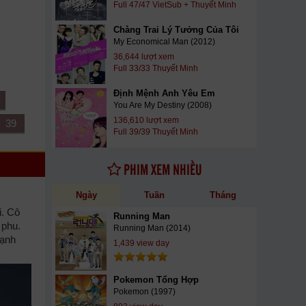
Full 47/47 VietSub + Thuyết Minh
Chàng Trai Lý Tưởng Của Tôi
My Economical Man (2012)
36,644 lượt xem
Full 33/33 Thuyết Minh
Định Mệnh Anh Yêu Em
You Are My Destiny (2008)
136,610 lượt xem
39
Full 39/39 Thuyết Minh
PHIM XEM NHIỀU
Ngày
Tuần
Tháng
i. Cô
Running Man
 phu.
Running Man (2014)
cạnh
1,439 view day
Pokemon Tổng Hợp
Pokemon (1997)