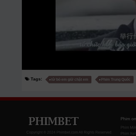
Tags:
từ bỏ em giữ chặt em
Phim Trung Quốc
Phim on
Phim Mớ
Copyright ® 2024 Phimbet.com All Rights Reserved.
Phim Xe