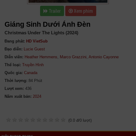
Trailer
Xem phim
Giáng Sinh Dưới Ánh Đèn
Christmas Under The Lights (2024)
Đang phát:
HD VietSub
Đạo diễn:
Lucie Guest
Diễn viên:
Heather Hemmens
,
Marco Grazzini
,
Antonio Cayonne
Thể loại:
Truyền Hình
Quốc gia:
Canada
Thời lượng:
84 Phút
Lượt xem:
436
Năm xuất bản:
(
0.0
đ/
0
lượt)