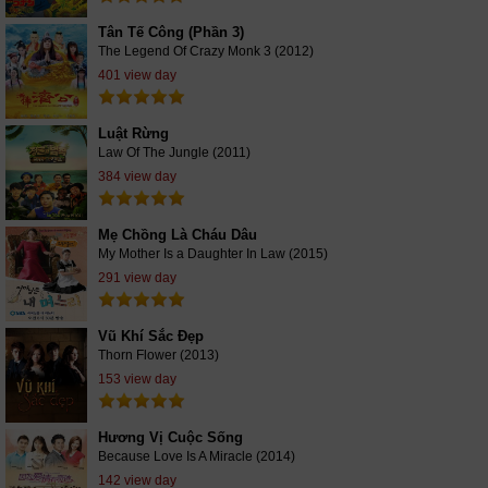
Tân Tế Công (Phần 3)
The Legend Of Crazy Monk 3 (2012)
401 view day
Luật Rừng
Law Of The Jungle (2011)
384 view day
Mẹ Chồng Là Cháu Dâu
My Mother Is a Daughter In Law (2015)
291 view day
Vũ Khí Sắc Đẹp
Thorn Flower (2013)
153 view day
Hương Vị Cuộc Sống
Because Love Is A Miracle (2014)
142 view day