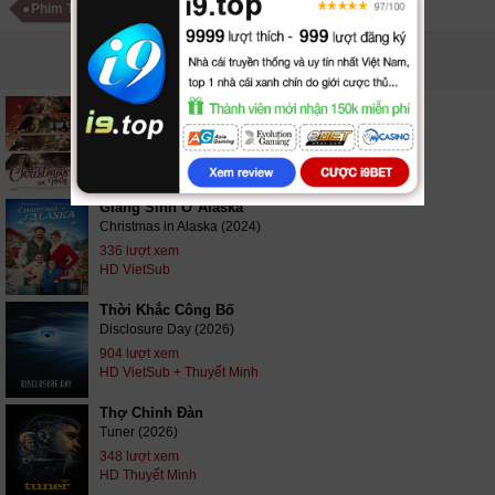
Phim Truyền Hình Canada
PHIM LIÊN QUAN
Giáng Sinh ở Holly Lane
Christmas on Holly Lane (2018)
2,450 lượt xem
HD VietSub
Giáng Sinh Ở Alaska
Christmas in Alaska (2024)
336 lượt xem
HD VietSub
Thời Khắc Công Bố
Disclosure Day (2026)
904 lượt xem
HD VietSub + Thuyết Minh
Thợ Chỉnh Đàn
Tuner (2026)
348 lượt xem
HD Thuyết Minh