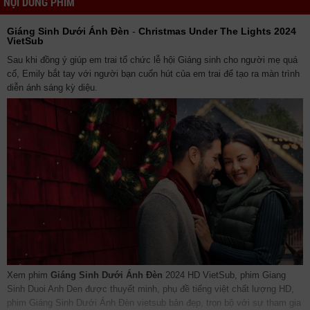
NỘI DUNG PHIM
Giáng Sinh Dưới Ánh Đèn
-
Christmas Under The Lights 2024
VietSub
Sau khi đồng ý giúp em trai tổ chức lễ hội Giáng sinh cho người mẹ quá
cố, Emily bắt tay với người bạn cuốn hút của em trai để tạo ra màn trình
diễn ánh sáng kỳ diệu.
Xem phim
Giáng Sinh Dưới Ánh Đèn
2024 HD VietSub, phim Giang
Sinh Duoi Anh Den được thuyết minh, phụ đề tiếng việt chất lượng HD,
phim Giáng Sinh Dưới Ánh Đèn vietsub bản đẹp, trọn bộ với sự tham gia