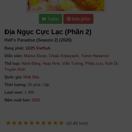
Trailer
Xem phim
Địa Ngục Cực Lạc (Phần 2)
Hell's Paradise (Season 2) (2026)
Đang phát:
12/25 VietSub
Diễn viên:
Marisa Duran
,
Chiaki Kobayashi
,
Yumiri Hanamori
Thể loại:
Hành Động
,
Hoạt Hình
,
Viễn Tưởng
,
Phiêu Lưu
,
Kinh Dị
,
Truyền Hình
Quốc gia:
Nhật Bản
Thời lượng:
25 phút / tập
Lượt xem:
1,488
Năm xuất bản:
(
10
đ/
2
lượt)