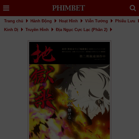
Trang chủ
Hành Động
Hoạt Hình
Viễn Tưởng
Phiêu Lưu
Kinh Dị
Truyền Hình
Địa Ngục Cực Lạc (Phần 2)