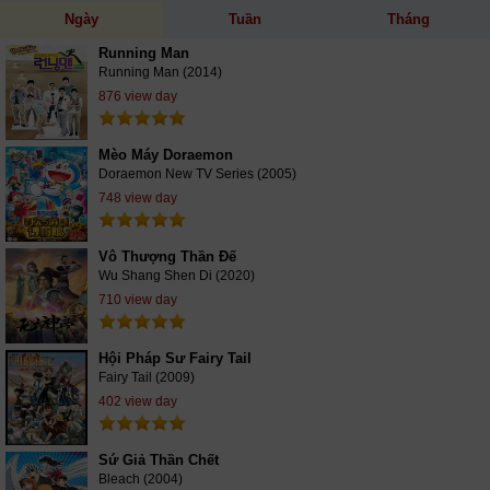
Ngày
Tuần
Tháng
Running Man
Running Man (2014)
876 view day
Mèo Máy Doraemon
Doraemon New TV Series (2005)
748 view day
Vô Thượng Thần Đế
Wu Shang Shen Di (2020)
710 view day
Hội Pháp Sư Fairy Tail
Fairy Tail (2009)
402 view day
Sứ Giả Thần Chết
Bleach (2004)