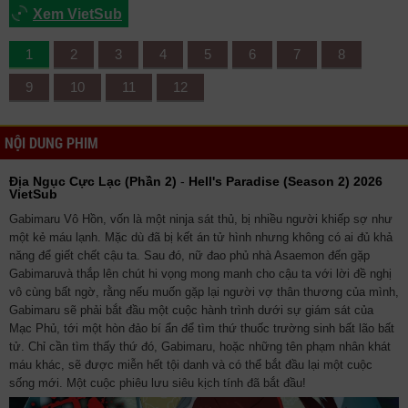
Xem VietSub
1
2
3
4
5
6
7
8
9
10
11
12
NỘI DUNG PHIM
Địa Ngục Cực Lạc (Phần 2)
-
Hell's Paradise (Season 2) 2026
VietSub
Gabimaru Vô Hồn, vốn là một ninja sát thủ, bị nhiều người khiếp sợ như
một kẻ máu lạnh. Mặc dù đã bị kết án tử hình nhưng không có ai đủ khả
năng để giết chết cậu ta. Sau đó, nữ đao phủ nhà Asaemon đến gặp
Gabimaruvà thắp lên chút hi vọng mong manh cho cậu ta với lời đề nghị
vô cùng bất ngờ, rằng nếu muốn gặp lại người vợ thân thương của mình,
Gabimaru sẽ phải bắt đầu một cuộc hành trình dưới sự giám sát của
Mạc Phủ, tới một hòn đảo bí ẩn để tìm thứ thuốc trường sinh bất lão bất
tử. Chỉ cần tìm thấy thứ đó, Gabimaru, hoặc những tên phạm nhân khát
máu khác, sẽ được miễn hết tội danh và có thể bắt đầu lại một cuộc
sống mới. Một cuộc phiêu lưu siêu kịch tính đã bắt đầu!