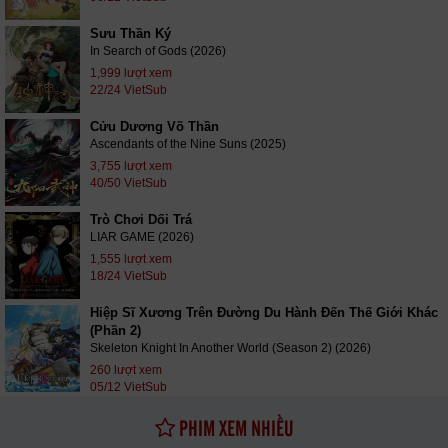
Sưu Thần Ký
In Search of Gods (2026)
1,999 lượt xem
22/24 VietSub
Cửu Dương Võ Thần
Ascendants of the Nine Suns (2025)
3,755 lượt xem
40/50 VietSub
Trò Chơi Dối Trá
LIAR GAME (2026)
1,555 lượt xem
18/24 VietSub
Hiệp Sĩ Xương Trên Đường Du Hành Đến Thế Giới Khác
(Phần 2)
Skeleton Knight In Another World (Season 2) (2026)
260 lượt xem
05/12 VietSub
PHIM XEM NHIỀU