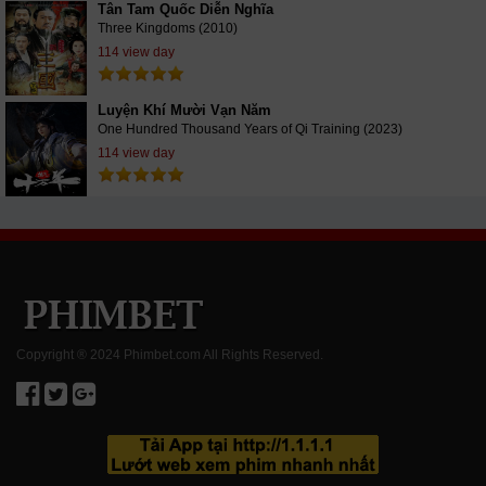
Tân Tam Quốc Diễn Nghĩa
Three Kingdoms (2010)
114 view day
Luyện Khí Mười Vạn Năm
One Hundred Thousand Years of Qi Training (2023)
114 view day
Copyright ® 2024 Phimbet.com All Rights Reserved.