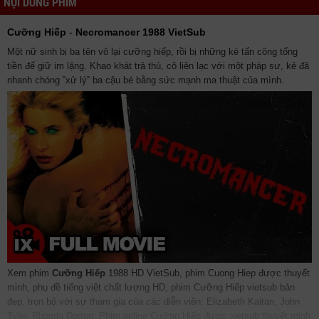
NỘI DUNG PHIM
Cưỡng Hiếp
-
Necromancer 1988 VietSub
Một nữ sinh bị ba tên vô lại cưỡng hiếp, rồi bị những kẻ tấn công tống
tiền để giữ im lặng. Khao khát trả thù, cô liên lạc với một pháp sư, kẻ đã
nhanh chóng ‟xử lý‟ ba cậu bé bằng sức mạnh ma thuật của mình.
Xem phim
Cưỡng Hiếp
1988 HD VietSub, phim Cuong Hiep được thuyết
minh, phụ đề tiếng việt chất lượng HD, phim Cưỡng Hiếp vietsub bản
đẹp, trọn bộ với sự tham gia của các diễn viên: Elizabeth Kaitan, John
Tyler, Rhonda Dorton. Phim online Cưỡng Hiếp được vietsub thuyết minh