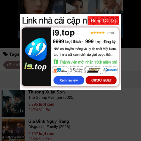
nhanh nhất. Tải link fshare drive và download phim Cô Ấy Đến Từ Vực
Thẳm vtv HTV SCTV GOTV FullHD mới nhất. Mời các bạn đón xem bộ
phim
Cô Ấy Đến Từ Vực Thẳm
24/24 VietSub
Đóng QC [×]
Tags:
cô ấy đến từ vực thẳm
Phim Trung Quốc
Phim Bộ Trung Quốc
PHIM LIÊN QUAN
Thượng Xuân Sơn
The Spring Avenger (2025)
3,295 lượt xem
24/24 VietSub
Gia Đình Ngụy Trang
Disguised Family (2026)
2,797 lượt xem
26/26 VietSub