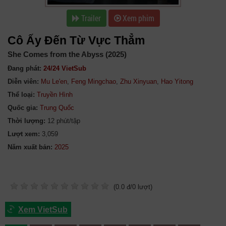
Trailer
Xem phim
Cô Ấy Đến Từ Vực Thẳm
She Comes from the Abyss‎‎ (2025)
Đang phát:
24/24 VietSub
Diễn viên:
Mu Le'en
,
Feng Mingchao
,
Zhu Xinyuan
,
Hao Yitong
Thể loại:
Truyền Hình
Quốc gia:
Trung Quốc
Thời lượng:
12 phút/tập
Lượt xem:
3,059
Năm xuất bản:
(
0.0
đ/
0
lượt)
Xem VietSub