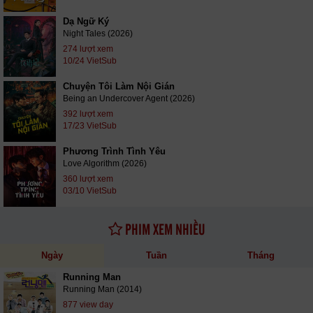
Dạ Ngữ Ký
Night Tales (2026)
274 lượt xem
10/24 VietSub
Chuyện Tôi Làm Nội Gián
Being an Undercover Agent (2026)
392 lượt xem
17/23 VietSub
Phương Trình Tình Yêu
Love Algorithm (2026)
360 lượt xem
03/10 VietSub
PHIM XEM NHIỀU
Ngày
Tuần
Tháng
Running Man
Running Man (2014)
877 view day