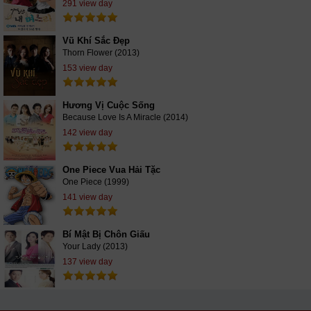
291 view day
Vũ Khí Sắc Đẹp
Thorn Flower (2013)
153 view day
Hương Vị Cuộc Sống
Because Love Is A Miracle (2014)
142 view day
One Piece Vua Hải Tặc
One Piece (1999)
141 view day
Bí Mật Bị Chôn Giấu
Your Lady (2013)
137 view day