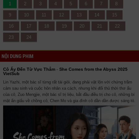
1
2
3
4
5
6
7
8
9
10
11
12
13
14
15
16
17
18
19
20
21
22
23
24
NỘI DUNG PHIM
Cô Ấy Đến Từ Vực Thẳm
-
She Comes from the Abyss‎‎ 2025
VietSub
Lin Yazhi, một bác sĩ từng rất tài giỏi, đang phải vật lộn với chứng trầm
cảm sau sinh và cuộc hôn nhân xa cách, nhưng khi đối thủ thời thơ ấu
của cô, Zuo Mengjie, một bác sĩ trị liệu, bắt đầu điều trị cho cô, những bí
mật ẩn giấu về chồng cô, Chen Mo và gia đình cô dần dần được sáng tỏ.