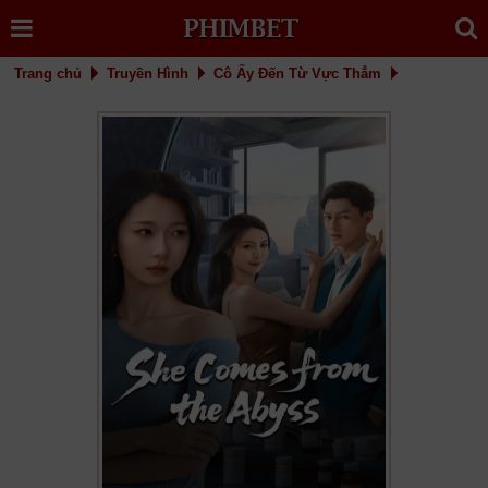
Trang chủ
Truyền Hình
Cô Ấy Đến Từ Vực Thẳm