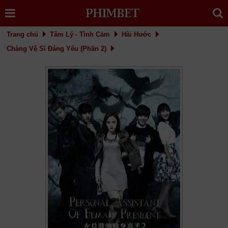
Trang chủ
Tâm Lý - Tình Cảm
Hài Hước
Chàng Vệ Sĩ Đáng Yêu (Phần 2)