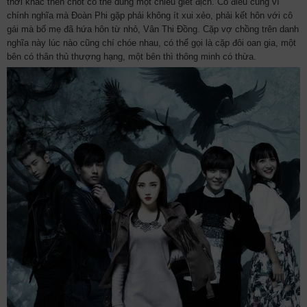
thời khắc then chốt có thể dùng một chiêu giết địch. Có điều cũng vì
chính nghĩa mà Đoàn Phi gặp phải không ít xui xẻo, phải kết hôn với cô
gái mà bố mẹ đã hứa hôn từ nhỏ, Vân Thi Đồng. Cặp vợ chồng trên danh
nghĩa này lúc nào cũng chí chóe nhau, có thể gọi là cặp đôi oan gia, một
bên có thân thủ thượng hạng, một bên thì thông minh có thừa.