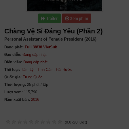
Trailer
Xem phim
Chàng Vệ Sĩ Đáng Yêu (Phần 2)
Personal Assistant of Female President (2016)
Đang phát:
Full 38/38 VietSub
Đạo diễn:
Đang cập nhật
Diễn viên:
Đang cập nhật
Thể loại:
Tâm Lý - Tình Cảm
,
Hài Hước
Quốc gia:
Trung Quốc
Thời lượng:
25 phút / tập
Lượt xem:
115,790
Năm xuất bản:
(
0.0
đ/
0
lượt)