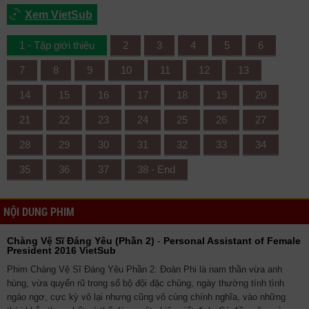
Xem VietSub
1 - Tập giới thiệu
2
3
4
5
6
7
8
9
10
11
12
13
14
15
16
17
18
19
20
21
22
23
24
25
26
27
28
29
30
31
32
33
34
35
36
37
38 - End
NỘI DUNG PHIM
Chàng Vệ Sĩ Đáng Yêu (Phần 2)
-
Personal Assistant of Female
President 2016 VietSub
Phim Chàng Vệ Sĩ Đáng Yêu Phần 2: Đoàn Phi là nam thần vừa anh
hùng, vừa quyến rũ trong số bộ đội đặc chủng, ngày thường tính tình
ngáo ngơ, cực kỳ vô lại nhưng cũng vô cùng chính nghĩa, vào những