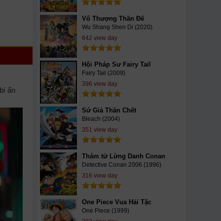
Vô Thượng Thần Đế
Wu Shang Shen Di (2020)
642 view day
Hội Pháp Sư Fairy Tail
Fairy Tail (2009)
396 view day
bí ẩn
Sứ Giả Thần Chết
Bleach (2004)
351 view day
Thám tử Lừng Danh Conan
Detective Conan 2006 (1996)
316 view day
One Piece Vua Hải Tặc
One Piece (1999)