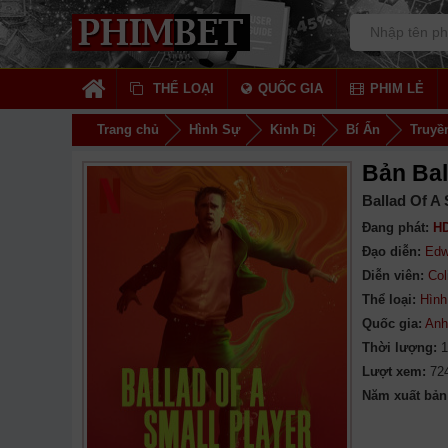
THỂ LOẠI
QUỐC GIA
PHIM LẺ
Trang chủ
Hình Sự
Kinh Dị
Bí Ẩn
Truyề
Bản Bal
Ballad Of A 
Đang phát:
HD
Đạo diễn:
Edw
Diễn viên:
Col
Thể loại:
Hình
Quốc gia:
Anh
Thời lượng:
1
Lượt xem:
72
Năm xuất bản