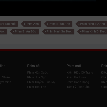
 tay bạc nhỏ
Phim Anh
Phim Bí Ẩn Anh
Phim Hình Sự Anh
Đức
Phim Bí Ẩn Đức
Phim Hình Sự Đức
Phim Kinh Dị Đức
line
Phim bộ
Phim mới
Phi
i
Phim Hàn Quốc
Kiếm Hiệp Cổ Trang
Điề
m Nhiều
Phim Hoa Ngữ
Phim Hài Hước
Chín
yết Minh
Phim Truyền Hình Mỹ
Phim Hành Động
Khiế
Phim Thái Lan
Tâm Lý Tình Cảm
Giới