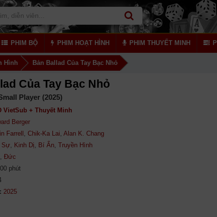
PHIM BỘ
PHIM HOẠT HÌNH
PHIM THUYẾT MINH
P
n Hình
Bản Ballad Của Tay Bạc Nhỏ
lad Của Tay Bạc Nhỏ
Small Player (2025)
 VietSub + Thuyết Minh
ard Berger
in Farrell
,
Chik-Ka Lai
,
Alan K. Chang
 Sự
,
Kinh Dị
,
Bí Ẩn
,
Truyền Hình
,
Đức
00 phút
4
: