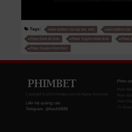
Tags:
bản ballad của tay bạc nhỏ
bản balled của
Phim Kinh Dị Anh
Phim Truyền Hình Anh
Phim 
Phim Truyền Hình Đức
Phim on
Phim Mớ
Copyright ® 2024 Phimbet.com All Rights Reserved.
Phim Xe
Phim Thu
Liên hệ quảng cáo
TV Show
Telegram: @bach6886