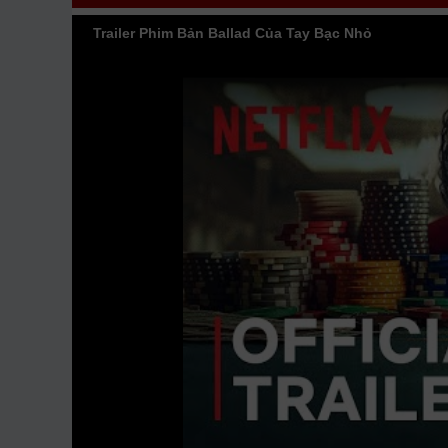
Nhỏ vtv HTV SCTV GOTV FullHD mới nhất. Mời các 
Trailer Phim Bản Ballad Của Tay Bạc Nhỏ
Minh