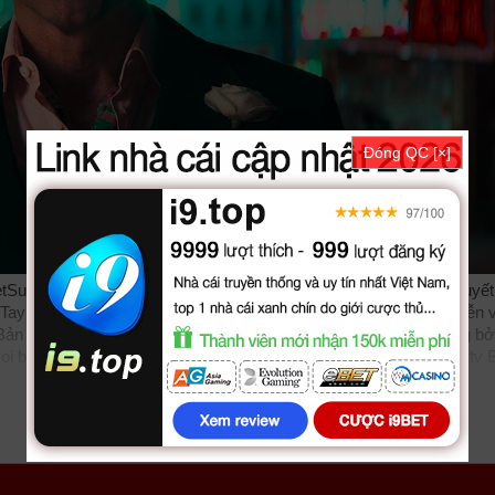
Đóng QC [×]
tSub + Thuyết Minh, phim Ban Ballad Cua Tay Bac Nho được thuyết
Tay Bạc Nhỏ vietsub bản đẹp, trọn bộ với sự tham gia của các diễn v
e Bản Ballad Của Tay Bạc Nhỏ được vietsub thuyết minh Lồng tiếng bở
oi
biphim
dongphim
subnhanh
nguonphim
xemphimvn
dongphymtv 
Bản Ballad Của Tay Bạc Nhỏ 2025, Ballad Of A Small Player, Ballad
himvang
thichxemphim
xemphimxua
phimdinhcao
hdonline
xuongph
vn
phim88
zz Ballad Of A Small Player 2025
tvhay
phimhay
az
hdvie
phim14
phimmedia
tv
motphim
phimnhanh
thegioiphim
motchill
ssph
athinh
kungfu
hhpanda
... Thể loại phim: Hình Sự, Kinh Dị, Bí Ẩn, Tru
nhanh nhất. Tải link fshare drive và download phim Bản Ballad Của T