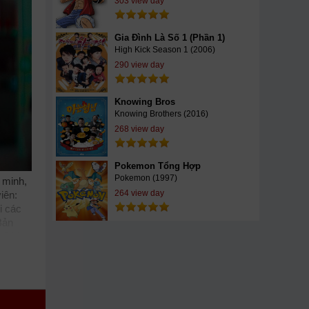
303 view day
Gia Đình Là Số 1 (Phần 1)
High Kick Season 1 (2006)
290 view day
Knowing Bros
Knowing Brothers (2016)
268 view day
Pokemon Tổng Hợp
Pokemon (1997)
 minh,
264 view day
iên:
i các
Bản
 Of A
im
tnam
im
yền
ay Bạc