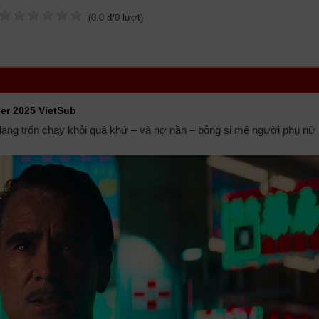
(
0.0
đ/
0
lượt)
yer 2025 VietSub
ng trốn chạy khỏi quá khứ – và nợ nần – bỗng si mê người phụ nữ 