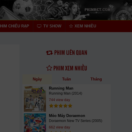
HIM CHIẾU RẠP
TV SHOW
XEM NHIỀU
PHIM LIÊN QUAN
PHIM XEM NHIỀU
Ngày
Tuần
Tháng
Running Man
Running Man (2014)
744 view day
Mèo Máy Doraemon
Doraemon New TV Series (2005)
662 view day