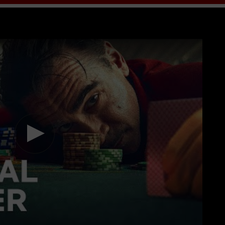
bạn đón xem bộ phim
Bản Ballad Của Tay Bạc Nhỏ
HD VietSub + Th