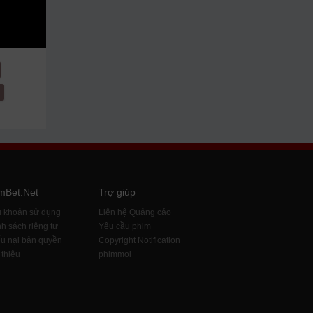
mBet.Net
Trợ giúp
u khoản sử dụng
Liên hệ Quảng cáo
h sách riêng tư
Yêu cầu phim
u nại bản quyền
Copyright Notification
 thiệu
phimmoi