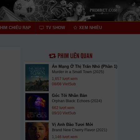
HIM CHIẾU RẠP
TV SHOW
XEM NHIỀU
PHIM LIÊN QUAN
Án Mạng Ở Thị Trấn Nhỏ (Phần 1)
Murder in a Small Town (2025)
1,657 lượt xem
08/08 VietSub
Góc Tối Nhân Bản
Orphan Black: Echoes (2024)
662 lượt xem
09/10 VietSub
Vị Anh Đào Tươi Mới
Brand New Cherry Flavor (2021)
1,146 lượt xem