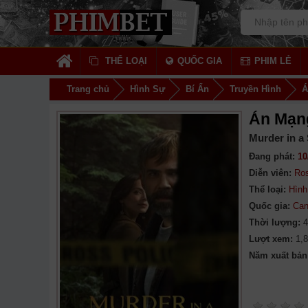
THỂ LOẠI
QUỐC GIA
PHIM LẺ
Trang chủ
Hình Sự
Bí Ẩn
Truyền Hình
Á
Án Mạng
Murder in a
Đang phát:
10
Diễn viên:
Ros
Thể loại:
Hình
Quốc gia:
Can
Thời lượng:
4
Lượt xem:
1,
Năm xuất bản