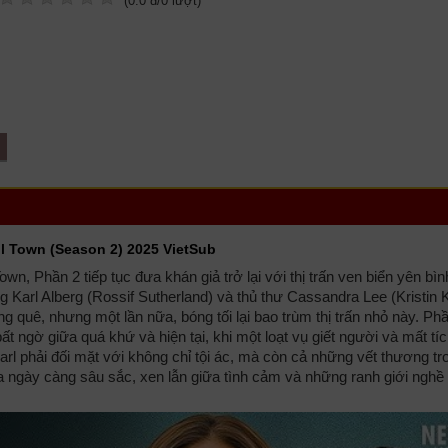
(
0.0
đ/
0
lượt)
ll Town (Season 2) 2025 VietSub
n, Phần 2 tiếp tục đưa khán giả trở lại với thị trấn ven biển yên bìn
 Karl Alberg (Rossif Sutherland) và thủ thư Cassandra Lee (Kristin 
 quê, nhưng một lần nữa, bóng tối lại bao trùm thị trấn nhỏ này. Phầ
 ngờ giữa quá khứ và hiện tại, khi một loạt vụ giết người và mất tíc
rl phải đối mặt với không chỉ tội ác, mà còn cả những vết thương tr
a ngày càng sâu sắc, xen lẫn giữa tình cảm và những ranh giới nghề