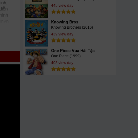
inh,
445 view day
diễn
minh
imvn
Knowing Bros
 Nhỏ
Knowing Brothers (2016)
son 2)
439 view day
l
KST
phub
One Piece Vua Hải Tặc
One Piece (1999)
ất,
403 view day
llHD