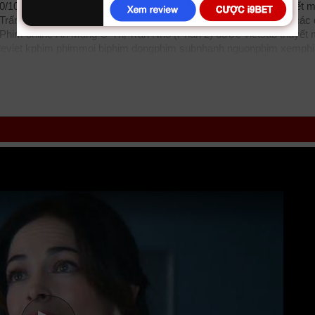
0/10 VietSub, phim An Mang O Thi Tran Nho (Phan 2) được thuyết m
Trấn Nhỏ (Phần 2) vietsub bản đẹp, trọn bộ với sự tham gia của các 
s. Phim online Án Mạng Ở Thị Trấn Nhỏ (Phần 2) được vietsub thuyết 
eviet
kphim
phimmoi
biphim
dongphim
subnhanh
nguonphim
xemph
Trấn Nhỏ Phần 2, Án Mạng Ở Thị Trấn Nhỏ 2, Án Mạng Ở Thị Trấn
rder in a Small Town (Season 2) 2025, Murder in a Small Town (Sea
nhcao
hdonline
xuongphim
thuvienhd
movie zingtv fptplay Netflix
vkoo
) 2025
tvhay
phimhay
az
hdvietnam
phimonline
animehay
phimbo
cli
hanh
thegioiphim
motchill
ssphim
phimnet
luotphim
vuighe
hopphim
i phim: Hình Sự, Bí Ẩn, Truyền Hình cập nhật phụ đề Vietsub nhanh nh
wnload phim Án Mạng Ở Thị Trấn Nhỏ (Phần 2) vtv HTV SCTV GOTV Fu
ị Trấn Nhỏ (Phần 2)
10/10 VietSub