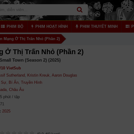
PHIM BỘ
PHIM HOẠT HÌNH
PHIM THUYẾT MINH
P
n Mạng Ở Thị Trấn Nhỏ (Phần 2)
 Ở Thị Trấn Nhỏ (Phần 2)
 Small Town (Season 2) (2025)
/10 VietSub
sif Sutherland
,
Kristin Kreuk
,
Aaron Douglas
 Sự
,
Bí Ẩn
,
Truyền Hình
ada
,
Châu Âu
5 phút / tập
871
: