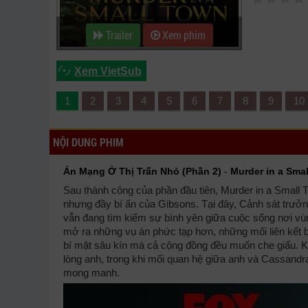
Trailer
Xem phim
Xem VietSub
1
2
3
4
5
6
7
8
9
10
NỘI DUNG PHIM
Án Mạng Ở Thị Trấn Nhỏ (Phần 2)
-
Murder in a Sma
Sau thành công của phần đầu tiên, Murder in a Small Tow
nhưng đầy bí ẩn của Gibsons. Tại đây, Cảnh sát trưởng
vẫn đang tìm kiếm sự bình yên giữa cuộc sống nơi vùng
mở ra những vụ án phức tạp hơn, những mối liên kết bất
bí mật sâu kín mà cả cộng đồng đều muốn che giấu. Ka
lòng anh, trong khi mối quan hệ giữa anh và Cassandr
mong manh.