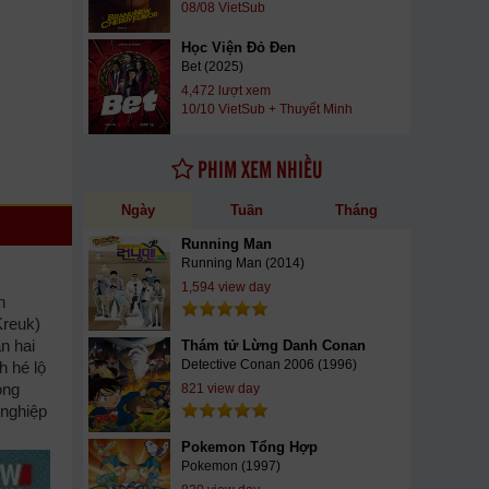
08/08 VietSub
Học Viện Đỏ Đen
Bet (2025)
4,472 lượt xem
10/10 VietSub + Thuyết Minh
PHIM XEM NHIỀU
Ngày
Tuần
Tháng
Running Man
Running Man (2014)
1,594 view day
h
Kreuk)
n hai
Thám tử Lừng Danh Conan
Detective Conan 2006 (1996)
h hé lộ
ong
821 view day
 nghiệp
Pokemon Tổng Hợp
Pokemon (1997)