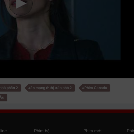
 nhỏ phần 2
án mạng ở thị trấn nhỏ 2
Phim Canada
 Âu
line
Phim bộ
Phim mới
Phi