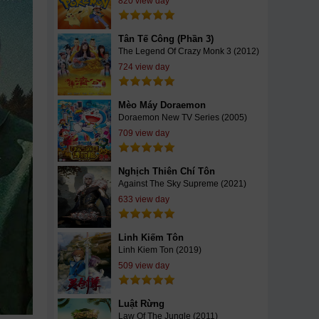
820 view day
Tân Tế Công (Phần 3)
The Legend Of Crazy Monk 3 (2012)
724 view day
Mèo Máy Doraemon
Doraemon New TV Series (2005)
709 view day
Nghịch Thiên Chí Tôn
Against The Sky Supreme (2021)
633 view day
Linh Kiếm Tôn
Linh Kiem Ton (2019)
509 view day
Luật Rừng
Law Of The Jungle (2011)