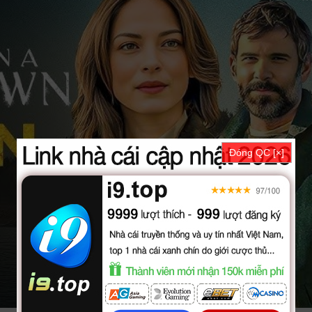
Đóng QC [×]