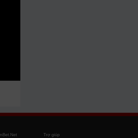
mBet.Net
Trợ giúp