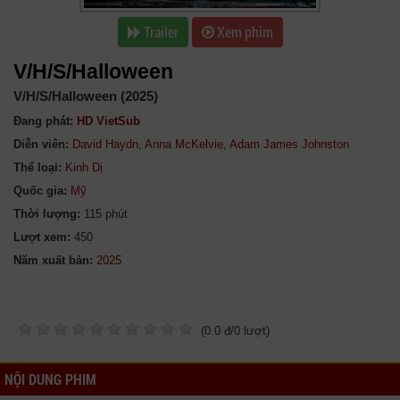
Trailer
Xem phim
V/H/S/Halloween
V/H/S/Halloween (2025)
Đang phát:
HD VietSub
Diễn viên:
David Haydn
,
Anna McKelvie
,
Adam James Johnston
Thể loại:
Kinh Dị
Quốc gia:
Mỹ
Thời lượng:
115 phút
Lượt xem:
450
Năm xuất bản:
(
0.0
đ/
0
lượt)
NỘI DUNG PHIM