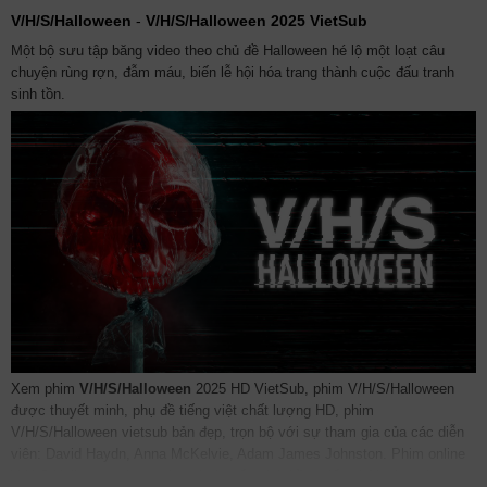
V/H/S/Halloween
-
V/H/S/Halloween 2025 VietSub
Một bộ sưu tập băng video theo chủ đề Halloween hé lộ một loạt câu
chuyện rùng rợn, đẫm máu, biến lễ hội hóa trang thành cuộc đấu tranh
sinh tồn.
Xem phim
V/H/S/Halloween
2025 HD VietSub, phim V/H/S/Halloween
được thuyết minh, phụ đề tiếng việt chất lượng HD, phim
V/H/S/Halloween vietsub bản đẹp, trọn bộ với sự tham gia của các diễn
viên: David Haydn, Anna McKelvie, Adam James Johnston. Phim online
V/H/S/Halloween được vietsub thuyết minh Lồng tiếng bởi các subteam