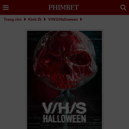
Trang chủ
Kinh Dị
V/H/S/Halloween