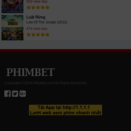
503 view day
Luật Rừng
Law Of The Jungle (2011)
474 view day
Copyright ® 2024 Phimbet.com All Rights Reserved.