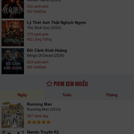
Murder Game (2026)
331 lượt xem
HD VietSub
Lý Thời Anh Thật Nghịch Ngợm
The Slick Guy (2024)
275 lượt xem
HD Lồng Tiếng
Đôi Cánh Kinh Hoàng
Wings Of Dread (2026)
424 lượt xem
HD VietSub
PHIM XEM NHIỀU
Ngày
Tuần
Tháng
Running Man
Running Man (2014)
587 view day
Naruto Truyền Kỳ