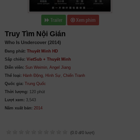
Trailer
Xem phim
Truy Tìm Nội Gián
Who Is Undercover (2014)
Đang phát:
Thuyết Minh HD
Sắp chiếu:
VietSub + Thuyết Minh
Diễn viên:
Sun Weimin
,
Angel Jiang
Thể loại:
Hành Động
,
Hình Sự
,
Chiến Tranh
Quốc gia:
Trung Quốc
Thời lượng:
120 phút
Lượt xem:
3,543
Năm xuất bản:
(
0.0
đ/
0
lượt)