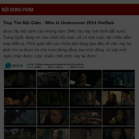
NỘI DUNG PHIM
Truy Tìm Nội Gián
-
Who Is Undercover 2014 VietSub
được lấy bối cảnh vào những năm 1946, lúc này tình hình đất nước
Trung Quốc đang rơi vào cảnh hỗn loạn, sẽ có một cuộc nội chiến đẫm
máu diễn ra. Phía quân đội của chính phủ đang đau đầu về việc này họ
phải tìm ra được kẻ chủ mưu đứng đằng sau kích động, có vậy mới
ngăn chặn được cuộc chiến chết chóc này lại được...