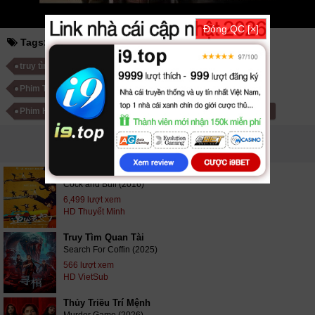
Đóng QC [×]
Tags:
who is undercover
truy tìm nội gián
truy tìm nội gián 2014
who is undercover 2014
Phim Trung Quốc
Phim Hành Động Trung Quốc
Phim Hình Sự Trung Quốc
Phim Chiến Tranh Trung Quốc
PHIM LIÊN QUAN
Truy Tìm Sát Nhân
Cock and Bull (2016)
6,499 lượt xem
HD Thuyết Minh
Truy Tìm Quan Tài
Search For Coffin (2025)
566 lượt xem
HD VietSub
Thủy Triều Trí Mệnh