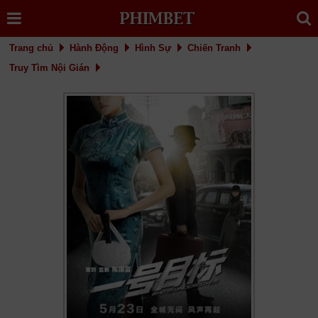
Trang chủ
Hành Động
Hình Sự
Chiến Tranh
Truy Tìm Nội Gián