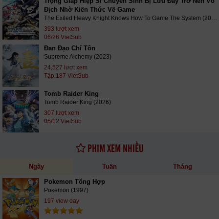
Trọng Giáp Hiệp Sĩ Chuyển Sinh Bị Lưu Đày Trở Nên Vô
Địch Nhờ Kiến Thức Về Game
The Exiled Heavy Knight Knows How To Game The System (2026)
393 lượt xem
06/26 VietSub
Đan Đạo Chí Tôn
Supreme Alchemy (2023)
24,527 lượt xem
Tập 187 VietSub
Tomb Raider King
Tomb Raider King (2026)
307 lượt xem
05/12 VietSub
PHIM XEM NHIỀU
Ngày
Tuần
Tháng
Pokemon Tổng Hợp
Pokemon (1997)
197 view day