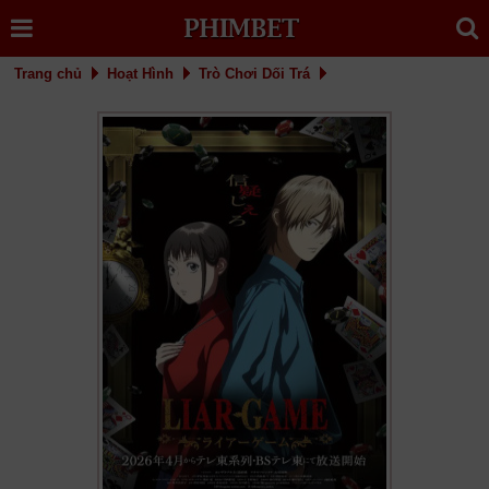
Trang chủ
Hoạt Hình
Trò Chơi Dối Trá