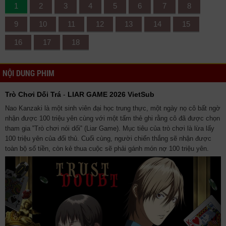
1
2
3
4
5
6
7
8
9
10
11
12
13
14
15
16
17
18
NỘI DUNG PHIM
Trò Chơi Dối Trá
-
LIAR GAME 2026 VietSub
Nao Kanzaki là một sinh viên đại học trung thực, một ngày nọ cô bất ngờ
nhận được 100 triệu yên cùng với một tấm thẻ ghi rằng cô đã được chọn
tham gia ‟Trò chơi nói dối‟ (Liar Game). Mục tiêu của trò chơi là lừa lấy
100 triệu yên của đối thủ. Cuối cùng, người chiến thắng sẽ nhận được
toàn bộ số tiền, còn kẻ thua cuộc sẽ phải gánh món nợ 100 triệu yên.