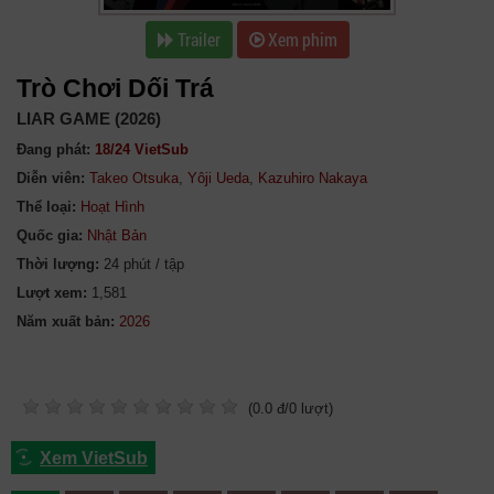
Trailer
Xem phim
Trò Chơi Dối Trá
LIAR GAME (2026)
Đang phát:
18/24 VietSub
Diễn viên:
Takeo Otsuka
,
Yôji Ueda
,
Kazuhiro Nakaya
Thể loại:
Hoạt Hình
Quốc gia:
Nhật Bản
Thời lượng:
24 phút / tập
Lượt xem:
1,581
Năm xuất bản:
(
0.0
đ/
0
lượt)
Xem VietSub