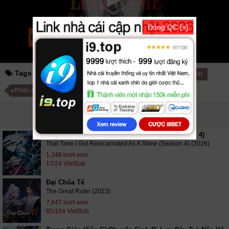
Đóng QC [×]
Tags:
liar game
trò chơi dối trá
Phim hoạt hình
Phim Anime Nhật Bản
PHIM LIÊN QUAN
Lúc Đó Tôi Đã Chuyển Sinh Thành Slime (Phần 4)
That Time I Got Reincarnated As A Slime (Season 4) (2026)
1,348 lượt xem
17/24 VietSub
Đại Chúa Tể
The Great Ruler (2023)
7,647 lượt xem
85/104 VietSub